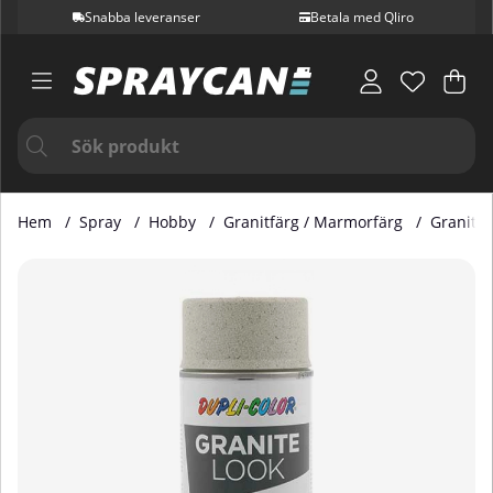
Snabba leveranser
Betala med Qliro
Var
Ant
.
Hem
Spray
Hobby
Granitfärg / Marmorfärg
Granite 
Produktbilder Granite Look Effect Almond 400ml