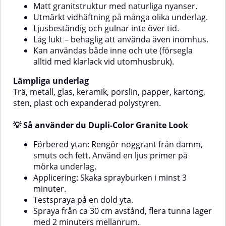
Matt granitstruktur med naturliga nyanser.
underlagTrä, metall, glas,
trädgårdsdekorationer en rustik
keramik, porslin, papper, kartong,
lookSkapa unika möbeldetaljer
Utmärkt vidhäftning på många olika underlag.
et
sten, plast och expanderad
med stenkänslaFörnya
Ljusbeständig och gulnar inte över tid.
polystyren.⚠️ Viktigt att tänka på
prydnadsföremål och DIY-
Låg lukt – behaglig att använda även inomhus.
projektEtt enkelt sätt att skapa
innan du använder Dupli-Color
Kan användas både inne och ute (försegla
ett exklusivt intryck – utan att
Granite LookFör optimal
använda riktig sten.Viktigt att
alltid med klarlack vid utomhusbruk).
vidhäftning använd en för
tänka påFör bästa resultat,
underlaget lämplig
använd primer som är anpassad
Lämpliga underlag
primer.Produktionsberoende
till underlaget.Vid mörka ytor,
nyansskillander kan
Trä, metall, glas, keramik, porslin, papper, kartong,
grunda först med en ljus primer
förekomma.För att produkten
sten, plast och expanderad polystyren.
innan applicering.Mindre
ska vara väderbeständig
färgvariationer kan förekomma
rekommenderas att du använder
mellan olika
💡 Så använder du Dupli-Color Granite Look
Granit klarlack.💡
produktionsbatcher.För att göra
AnvändningFörberedelse av
ytan väderbeständig, avsluta
Förbered ytan: Rengör noggrant från damm,
underlaget:Vid applicering av
alltid med Dupli-Color Granite
ljusa Granit Style-färger på mörka
smuts och fett. Använd en ljus primer på
Style Klarlack eller
ytor, använd först en ljus primer,
mörka underlag.
motsvarande.AnvändningFörbered
lämplig för underlaget.Vid behov
Applicering: Skaka sprayburken i minst 3
ytanSlipa vid behov och ta bort
slipa ytan något. Ta bort dammet
allt damm och fett.Ytan ska vara
minuter.
från utjämningen.Ytan ska vara
ren, torr och fettfri.Täck ytor som
ren, absolut fri från fett och helt
Testspraya på en dold yta.
inte ska
torr.Maskera områden som inte
Spraya från ca 30 cm avstånd, flera tunna lager
behandlas.AppliceringSkaka
ska målas.Lackering:Skaka
med 2 minuters mellanrum.
burken i minst 3 minuter före
burken i 3 minuter.Testspraya på