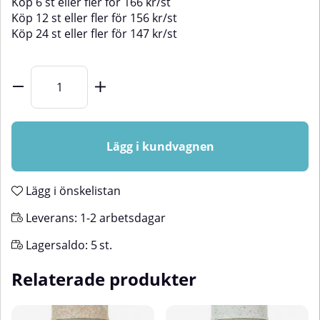
Köp
6 st
eller fler för
166
kr
/
st
Köp
12 st
eller fler för
156
kr
/
st
Köp
24 st
eller fler för
147
kr
/
st
Lägg i kundvagnen
Lägg i önskelistan
Leverans:
1-2 arbetsdagar
Lagersaldo:
5
st.
Relaterade produkter