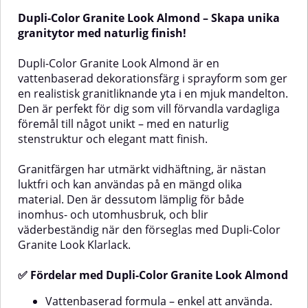
din egen stil.Färgen har utmärkt
krukor, skulpturer, möbler och
Dupli-Color Granite Look Almond – Skapa unika
vidhäftning, är nästan luktfri och
prydnadssaker – både inomhus
kan användas på en mängd olika
och utomhus. Den är lätt att
granitytor med naturlig finish!
material. Den torkar till en vacker,
använda, luktfri och har god
matt yta med naturlig struktur
vidhäftning på de flesta
Dupli-Color Granite Look Almond är en
och nyansvariation som
material.✅ Fördelar med Dupli-
vattenbaserad dekorationsfärg i sprayform som ger
efterliknar äkta sten. För
Color Granite
en realistisk granitliknande yta i en mjuk mandelton.
utomhusbruk förseglas ytan
SprayVattenbaserad – lätt att
enkelt med Dupli-Color Granite
använda och låg luktNaturlig
Den är perfekt för dig som vill förvandla vardagliga
Look Klarlack för
struktur och nyans i
föremål till något unikt – med en naturlig
väderbeständighet och längre
granitstilMatt finish för
stenstruktur och elegant matt finish.
hållbarhet.✅ Fördelar med Dupli-
autentiskt stenutseendeUtmärkt
Color Granite Look
fäste på de flesta
BrunVattenbaserad och lätt att
underlagLjusbeständig – gulnar
Granitfärgen har utmärkt vidhäftning, är nästan
appliceraGer en vacker, matt yta
inteFör inom- och utomhusbruk
luktfri och kan användas på en mängd olika
med naturlig
(För utomhusbruk krävs
material. Den är dessutom lämplig för både
stenstrukturUtmärkt vidhäftning
försegling med klarlack)Lämpliga
inomhus- och utomhusbruk, och blir
äderbeständigNär
på många olika underlagNästan
ytorGranitsprayen fungerar
väderbeständig när den förseglas med Dupli-Color
luktfri och enkel att
utmärkt
rengöraLjusbeständig och gulnar
på:TräMetallGlasKeramikPorslinPap
Granite Look Klarlack.
inteKan tvättas av med vatten
och kartongStenPlastExpanderad
och tvål inom 30 minuterLämplig
polystyrenTips på
✅ Fördelar med Dupli-Color Granite Look Almond
för både inomhus- och
användningsområdenAnvänd
utomhusbruk (försegla vid
granitsprayen för att:Ge
Vattenbaserad formula – enkel att använda.
utomhusanvändning)Lämpliga
blomkrukor och