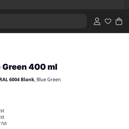
V
An
.
 Green 400 ml
RAL 6004 Blank
, Blue Green
/
st
/
st
r
/
st