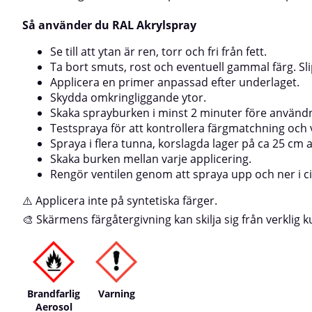
Så använder du RAL Akrylspray
Se till att ytan är ren, torr och fri från fett.
Ta bort smuts, rost och eventuell gammal färg. Sl
Applicera en primer anpassad efter underlaget.
Skydda omkringliggande ytor.
Skaka sprayburken i minst 2 minuter före använd
Testspraya för att kontrollera färgmatchning och 
Spraya i flera tunna, korslagda lager på ca 25 cm 
Skaka burken mellan varje applicering.
Rengör ventilen genom att spraya upp och ner i c
⚠️ Applicera inte på syntetiska färger.
🎨 Skärmens färgåtergivning kan skilja sig från verklig k
Brandfarlig
Varning
Aerosol