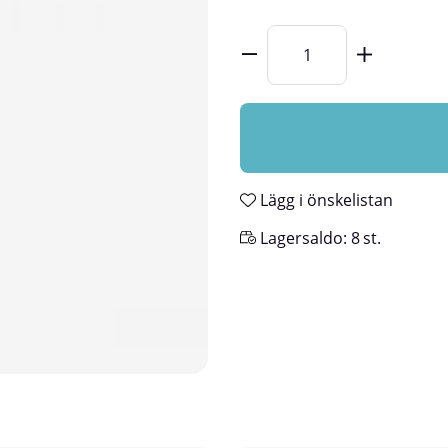
Lägg i önskelistan
Lagersaldo:
8
st.