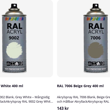
02 Grey White 400 ml
RAL 7006 Beige Grey 400 ml
002 Blank, Grey White – Mångsidig
Akrylspray RAL 7006 Blank, Beige Gr
llackAkrylspray RAL 9002 Grey White
och Hållbar AkryllackAkrylspray RAL
tark akryllack av hög kvalitet –
är en högkvalitativ blank akryllack 
143 kr