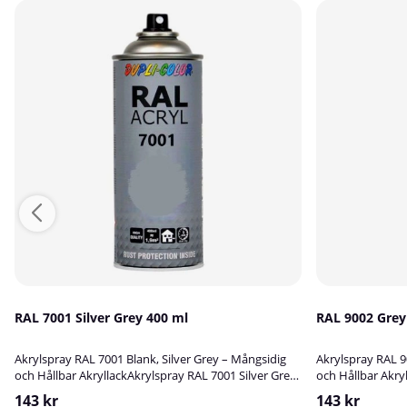
RAL 7001 Silver Grey 400 ml
RAL 90
Akrylspray RAL 7001 Blank, Silver Grey – Mångsidig
Akrylspray RAL 9
och Hållbar AkryllackAkrylspray RAL 7001 Silver Grey
och Hållbar Akry
är en högkvalitativ blank akryllack som passar
är en blank, slits
143 kr
143 kr