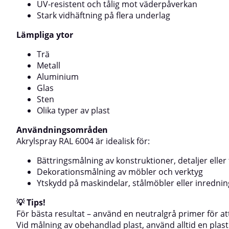
smuts, slipa vid behovApplicera en primer anpassad
behovApplicera e
UV-resistent och tålig mot väderpåverkan
till underlagetTäck ytor som inte ska lackerasSkaka
underlagetSkydda
Stark vidhäftning på flera underlag
sprayburken i minst 2 minuter före
maskeringSkaka 
användningTestspraya för att kontrollera färg och
användningTestsp
Lämpliga ytor
fästeSpraya i flera tunna, korslagda lager från cirka 25
vidhäftningSpraya
cm avståndSkaka sprayburken mellan varje
ca. 25 cm avstån
Trä
lagerRengör ventilen efter användning genom att
lagerRengör vent
Metall
spraya upp och ner i 5 sekunder⚠️ Applicera inte på
spraya upp och n
Aluminium
syntetiska färger🎨 Färg på skärm kan avvika från
syntetiska färge
verklig kulör
skärm kan avvika
Glas
Sten
Olika typer av plast
Användningsområden
Akrylspray RAL 6004 är idealisk för:
Bättringsmålning av konstruktioner, detaljer eller
Dekorationsmålning av möbler och verktyg
Ytskydd på maskindelar, stålmöbler eller inredn
💡 Tips!
För bästa resultat – använd en neutralgrå primer för a
Vid målning av obehandlad plast, använd alltid en plast