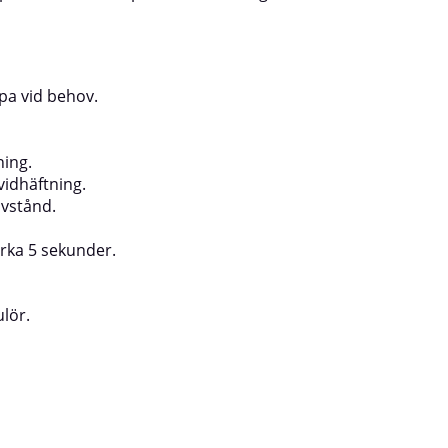
ipa vid behov.
ning.
vidhäftning.
avstånd.
irka 5 sekunder.
ulör.