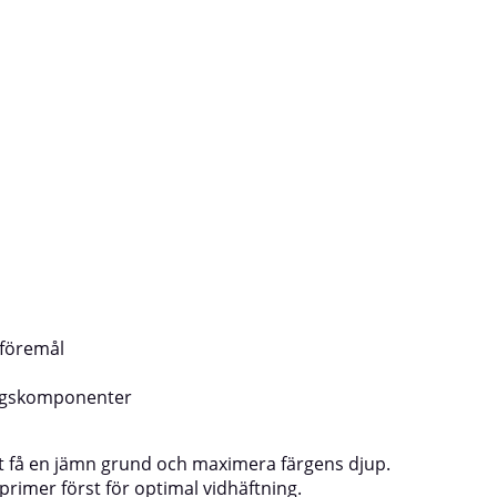
n primer anpassad till
använder du RAL AkrylsprayYtan ska 
 intilliggande ytor med
och fri från fettAvlägsna rost, slipa v
sprayburken i minst 2 minuter före
behovApplicera en primer anpassad t
raya för att kontrollera kulör och
underlagetTäck ytor som inte ska l
 i flera tunna, korslagda lager från
sprayburken i minst 2 minuter före
dSkaka burken mellan varje
användningTestspraya för att kontro
ilen efter användning genom att
fästeSpraya i flera tunna, korslagda l
er i 5 sekunder⚠️ Applicera inte på
cm avståndSkaka burken mellan var
ventilen efter användning genom at
r🎨 Observera att färg som visas på
ner i 5 sekunder⚠️ Applicera inte på 
 från verklig kulör
🎨 Färg på skärm kan avvika från ver
 föremål
ingskomponenter
tt få en jämn grund och maximera färgens djup.
primer först för optimal vidhäftning.