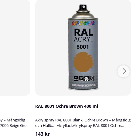
RAL 8001 Ochre Brown 400 ml
ey – Mångsidig
Akrylspray RAL 8001 Blank, Ochre Brown – Mångsidig
 7006 Beige Grey
och Hållbar AkryllackAkrylspray RAL 8001 Ochre
som passar
Brown är en slitstark, blank akryllack av hög kvalitet,
143 kr