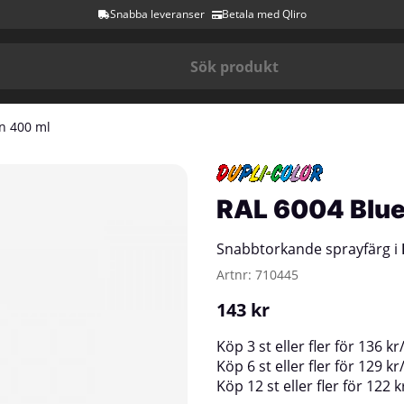
Snabba leveranser
Betala med Qliro
n 400 ml
RAL 6004 Blue
Snabbtorkande sprayfärg i
Artnr:
710445
143
kr
Köp
3 st
eller fler för
136
kr
Köp
6 st
eller fler för
129
kr
Köp
12 st
eller fler för
122
k