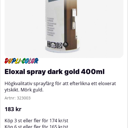
Eloxal spray dark gold 400ml
Högkvalitativ sprayfärg för att efterlikna ett eloxerat
ytskikt. Mörk guld.
Artnr:
323003
183
kr
Köp
3 st
eller fler för
174
kr
/
st
Köp
6 st
eller fler för
165
kr
/
st