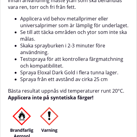
Innan användning måste ytan som ska behandlas
temperaturer runt 20°C.Applicera
vara ren, torr och fri från fett.
inte på syntetiska färger!
Applicera vid behov metallprimer eller
universalprimer som är lämplig för underlaget.
Se till att täcka områden och ytor som inte ska
målas.
Skaka sprayburken i 2-3 minuter före
användning.
Testspraya för att kontrollera färgmatchning
och kompatibilitet.
Spraya Eloxal Dark Gold i flera tunna lager.
Spraya från ett avstånd av cirka 25 cm
Bästa resultat uppnås vid temperaturer runt 20°C.
Applicera inte på syntetiska färger!
Brandfarlig
Varning
Aerosol