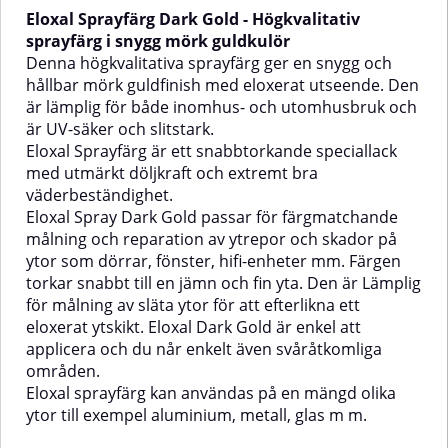
snabbtorkande speciallack med
och extremt bra
Eloxal Sprayfärg Dark Gold - Högkvalitativ
utmärkt döljkraft och extremt
väderbeständighet.Eloxal Spray
bra väderbeständighet.Eloxal
Brons passar för färgmatchande
sprayfärg i snygg mörk guldkulör
Spray Silver passar för
målning och reparation av
Denna högkvalitativa sprayfärg ger en snygg och
färgmatchande målning och
ytrepor och skador på ytor som
hållbar mörk guldfinish med eloxerat utseende. Den
reparation av ytrepor och skador
dörrar, fönster, hifi-enheter mm.
är lämplig för både inomhus- och utomhusbruk och
på ytor som dörrar, fönster, hifi-
Färgen torkar snabbt till en jämn
är UV-säker och slitstark.
enheter mm. Färgen torkar
och fin yta. Den är enkel att
snabbt till en jämn och fin yta.
applicera och du når även
Eloxal Sprayfärg är ett snabbtorkande speciallack
Den är Lämplig för målning av
svåråtkomliga områden.Eloxal
med utmärkt döljkraft och extremt bra
släta ytor för att efterlikna ett
Brons kan användas på en
väderbeständighet.
eloxerat ytskikt. Eloxal Silver är
mängd olika ytor till exempel
Eloxal Spray Dark Gold passar för färgmatchande
enkel att applicera och du når lätt
aluminium, metall, glas m m.✅
även svåråtkomliga
Fördelar med Eloxal Sprayfärg
målning och reparation av ytrepor och skador på
områden.Eloxalspray kan
BronsHögkvalitativ nitro-
ytor som dörrar, fönster, hifi-enheter mm. Färgen
användas på en mängd olika ytor
kombikvalitetUtmärkt
torkar snabbt till en jämn och fin yta. Den är Lämplig
till exempel aluminium, metall,
vidhäftningBra flyt, slät
för målning av släta ytor för att efterlikna ett
ändig
glas m m.✅ Fördelar med Eloxal
ytaSnabbtorkandeLämplig för
eloxerat ytskikt. Eloxal Dark Gold är enkel att
Sprayfärg SilverHögkvalitativ
inomhus- och
nitro-kombikvalitetPassar till
utomhusbrukVäderbeständig,
applicera och du når enkelt även svåråtkomliga
eloxerat aluminiumMycket bra
ljusbeständig, UV-beständigRep-,
områden.
kt
täckningUtmärkt vidhäftningBra
stöt- och
Eloxal sprayfärg kan användas på en mängd olika
flyt, slät
slagtåligAnvändningsområdeAnvän
ytor till exempel aluminium, metall, glas m m.
ytaSnabbtorkandeLämplig för
Eloxal Brons för färgförbättring
inomhus- och
och reparation av olika föremål