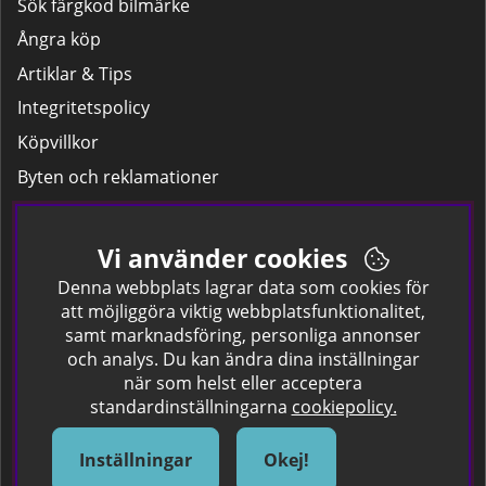
Sök färgkod bilmärke
Ångra köp
Artiklar & Tips
Integritetspolicy
Köpvillkor
Byten och reklamationer
Leverans
Hitta färgkoden på bilen.
Vi använder cookies
Företagskund
Denna webbplats lagrar data som cookies för
att möjliggöra viktig webbplatsfunktionalitet,
samt marknadsföring, personliga annonser
Om oss
och analys. Du kan ändra dina inställningar
när som helst eller acceptera
Kontakta oss
standardinställningarna
cookiepolicy.
Om Spraycan
IKEA Färger
Inställningar
Okej!