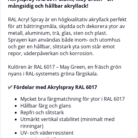
ett jämnt och naturligt
nyans ur RAL-systemets
mångsidig och hållbar akryllack!
slutresultat.RAL-bättringsfärg i
färgskala.✅ Fördelar med
lackstift är ett effektivt och
Akrylspray RAL 6014Mycket bra
RAL Acryl Spray är en högkvalitativ akryllack perfekt
lättanvänt sätt att åtgärda
färgmatchning för ytor i RAL
för att bättringsmåla, skydda och dekorera ytor av
mindre lackskador på exempelvis
6014Hållbar färg och glansRepfri
metall, aluminium, trä, glas, sten och plast.
möbler, lister, dörrar och fönster.
och slitstarkUtmärkt vertikal
Våra lackstift finns i ett brett
stabilitet (minimalt med
Sprayen kan användas både inom- och utomhus
sortiment av RAL-kulörer, så att
rinningar)UV- och
och ger en hållbar, slitstark yta som står emot
du enkelt kan hitta rätt nyans.
väderresistentUtmärkt
repor, väderpåverkan och korrosion.
RAL 6017 – May Green tillhör RAL-
vidhäftningLämpliga
systemets gröna nyanser.✅
ytorTräMetallAluminiumGlasStenOli
Olika
Fördelar med RAL 6017
typer av
Kulören är RAL 6017 – May Green, en fräsch grön
bättringsfärg i lackstiftEnkelt att
plastAnvändningsområdenBättring
nyans i RAL-systemets gröna färgskala.
ngsmålning
användaVattenbaseradJämn och
av ytor i hemmet eller på
naturlig finishLång hållbarhetKan
arbetsplatsenDekorationsmålningM
✅ Fördelar med Akrylspray RAL 6017
g
användas på en mängd olika
och verktygApparater och
ytorExempel på
stålmöblerSå här använder du
Mycket bra färgmatchning för ytor i RAL 6017
användningsområdenDen
RAL AcrylTa bort rost och smuts
smidiga penselflaskan med RAL
från ytan.Se till att ytan är ren,
Hållbar färg och glans
6017 kan användas för att
torr och fri från fett.Applicera en
Repfri och slitstark
reparera små lackskador på
primer som är lämplig för
Utmärkt vertikal stabilitet (minimalt med
bland annat:Dörrar, fönsterbågar
underlaget.Täck av de områden
rinningar)
och listerPanel och
som inte ska målas.Skaka burken
UV- och väderresistent
paneltakVentilationskanaler,
ordentligt före användning och