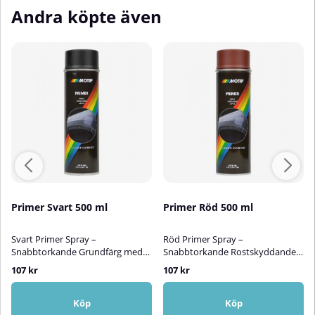
Andra köpte även
Primer Svart 500 ml
Primer Röd 500 ml
Svart Primer Spray –
Röd Primer Spray –
Snabbtorkande Grundfärg med
Snabbtorkande Rostskyddande
RostskyddEn användarvänlig och
GrundfärgEn effektiv och
107 kr
107 kr
mångsidig svart primer i
mångsidig röd primer på
sprayburk med utmärkt täck- och
sprayburk som ger en jämn, matt
fyllförmåga. Den här
yta – perfekt som grund för
Köp
Köp
snabbtorkande grundfärgen
vidare målning. Den