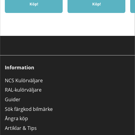
burken upp och ner och spraya i
Köp!
Köp!
ca 5 sekunder för att rengöra
ventilenTorktidSlipbar och
överlackeringsbar efter ca 2
timmarTorktiden påverkas av
temperatur, luftfuktighet och
lackens tjocklek
Information
NCS Kulörväljare
RAL-kulörväljare
Guider
Sök färgkod bilmärke
Ångra köp
Artiklar & Tips