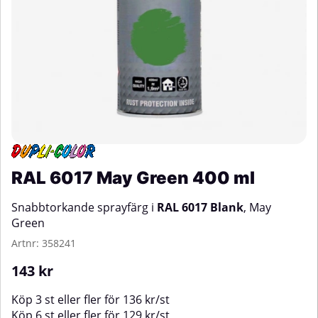
RAL 6017 May Green 400 ml
Snabbtorkande sprayfärg i
RAL 6017 Blank
, May
Green
Artnr:
358241
143
kr
Köp
3 st
eller fler för
136
kr
/
st
Köp
6 st
eller fler för
129
kr
/
st