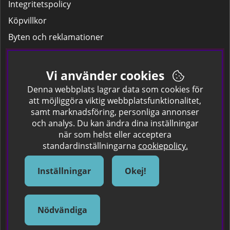
Integritetspolicy
Köpvillkor
Byten och reklamationer
Leverans
Hitta färgkoden på bilen.
Vi använder cookies
Företagskund
Denna webbplats lagrar data som cookies för
att möjliggöra viktig webbplatsfunktionalitet,
samt marknadsföring, personliga annonser
Om oss
och analys. Du kan ändra dina inställningar
när som helst eller acceptera
Kontakta oss
standardinställningarna
cookiepolicy.
Om Spraycan
IKEA Färger
Inställningar
Okej!
Sök Säkerhetsdatablad
Samarbete / Dyhrs Garage
Nödvändiga