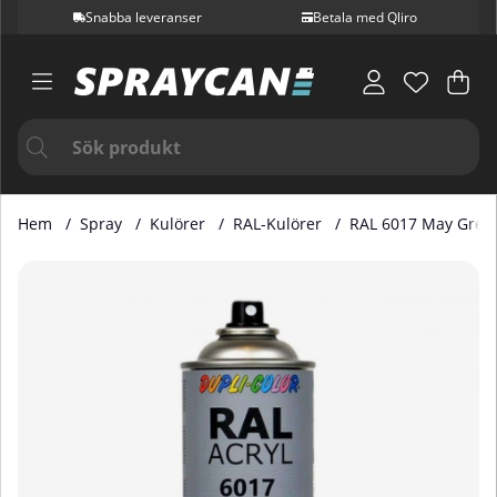
Snabba leveranser
Betala med Qliro
Var
Ant
.
Hem
Spray
Kulörer
RAL-Kulörer
RAL 6017 May Gree
Produktbilder RAL 6017 May Green 400 ml