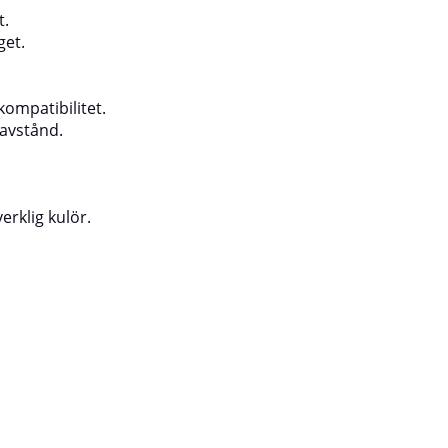
t.
get.
kompatibilitet.
 avstånd.
rklig kulör.