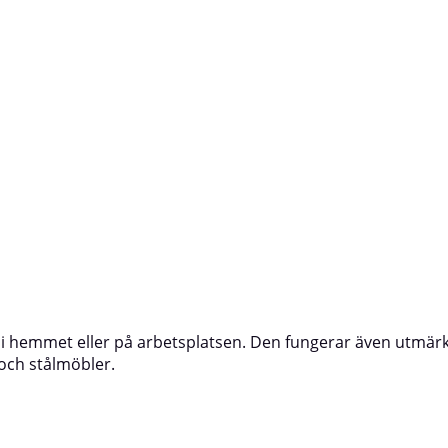
 anpassad för underlaget.Täck
en primer som är anpassad för unde
e ska målas.Skaka sprayburken väl
områden som inte ska målas.Skaka 
Testspraya för att kontrollera
före användning.Testspraya för att k
h kompatibilitet.Applicera flera
färgmatchning och kompatibilitet.App
lager på ca 25 cm avstånd.⚠️ OBS!
tunna korslagda lager på ca 25 cm a
å syntetiska färger.Färgen som
Applicera inte på syntetiska färger.
en kan avvika något från verklig
återges på skärmen kan avvika något
kulör.
r i hemmet eller på arbetsplatsen. Den fungerar även utmär
 och stålmöbler.