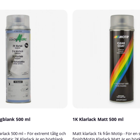
ögblank 500 ml
1K Klarlack Matt 500 ml
rlack 500 ml – För extremt tålig och
Matt klarlack 1k från Motip - För en
rMatic 2K Klarlack är en högblank,
finish!Motip Klarlack Matt är en högk