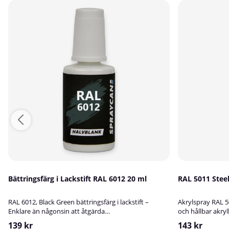
Bättringsfärg i Lackstift RAL 6012 20 ml
RAL 501
RAL 6012, Black Green bättringsfärg i lackstift –
Akrylspray RAL 5
Enklare än någonsin att åtgärda
och hållbar akryl
lackskador!Spraycans RAL-lackstift är en
högkvalitativ akr
139 kr
143 kr