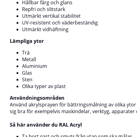
medföljande penseln och låt torka.Applicera
en primer som är
Hållbar färg och glans
ytterligare ett tunt lager vid behov.Skarpa kulörer
områden som int
Repfri och slitstark
kan behöva appliceras i flera skikt för att uppnå full
före användning.
Utmärkt vertikal stabilitet
täckförmåga.Produkten ger ett halvblankt resultat
färgmatchning oc
UV-resistent och väderbeständig
med cirka 40-glans.Under applicering och torktid ska
tunna korslagda 
luftens, ytans och produktens temperatur vara över
Utmärkt vidhäftning
Applicera inte p
+10 °C.Angivna torktider gäller vid minst +21
återges på skärm
°C.Förvaring: Förvaras frostfritt.⚠️ OBS: Färgen som
Lämpliga ytor
kulör.
återges på skärm kan avvika från den verkliga
kulören.
Trä
Metall
Aluminium
Glas
Sten
Olika typer av plast
Användningsområden
Använd akrylsprayen för bättringsmålning av olika yto
sig bra för exempelvis maskindelar, verktyg, apparater
Så här använder du RAL Acryl
Ta bort rost och smuts från ytan som ska målas.