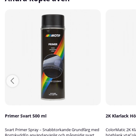
Primer Svart 500 ml
2K Klarlack H
Svart Primer Spray – Snabbtorkande Grundfärg med
ColorMatic 2K Kla
RostskyddEn användarvänlig och mångsidig svart
högblank ytaColo