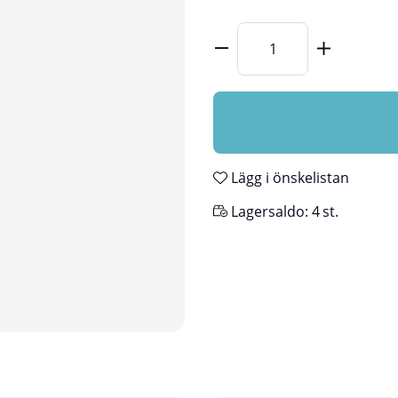
Lägg i önskelistan
Lagersaldo:
4
st.