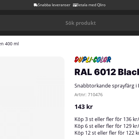
Snabba leveranser
Betala med Qliro
en 400 ml
RAL 6012 Blac
Snabbtorkande sprayfärg i
Artnr:
710476
143
kr
Köp
3 st
eller fler för
136
kr
Köp
6 st
eller fler för
129
kr
Köp
12 st
eller fler för
122
k