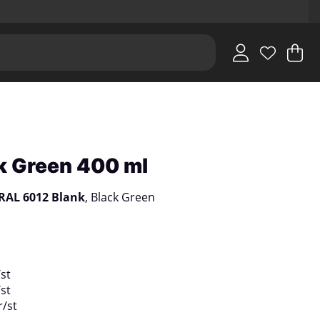
V
An
.
k Green 400 ml
RAL 6012 Blank
, Black Green
/
st
/
st
r
/
st