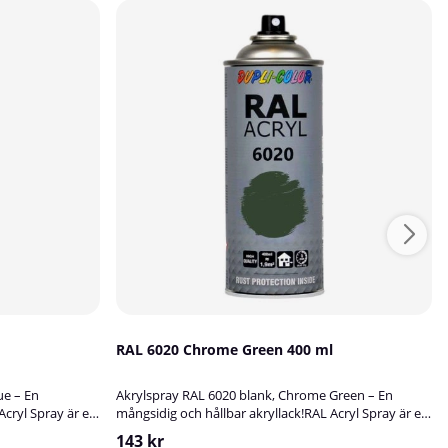
RAL 6020 Chrome Green 400 ml
ue – En
Akrylspray RAL 6020 blank, Chrome Green – En
Acryl Spray är en
mångsidig och hållbar akryllack!RAL Acryl Spray är en
t för att
högkvalitativ akryllack som är perfekt för att
143 kr