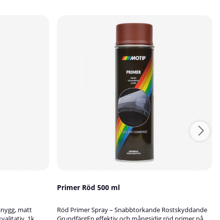
Primer Röd 500 ml
 snygg, matt
Röd Primer Spray – Snabbtorkande Rostskyddande
valitativ, 1k
GrundfärgEn effektiv och mångsidig röd primer på