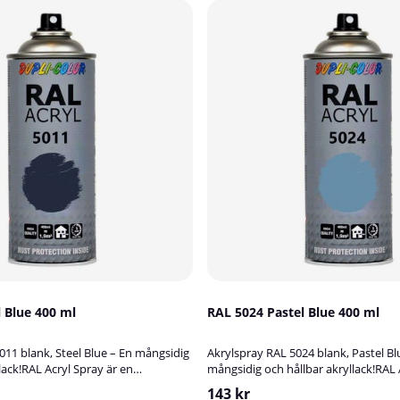
1 Steel Blue 400 ml
RAL 5024 Pastel Blue 400 ml
011 blank, Steel Blue – En mångsidig
Akrylspray RAL 5024 blank, Pastel Bl
lack!RAL Acryl Spray är en
mångsidig och hållbar akryllack!RAL 
yllack som är perfekt för att
högkvalitativ akryllack som är perfek
143 kr