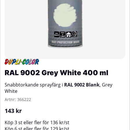
RAL 9002 Grey White 400 ml
Snabbtorkande sprayfärg i
RAL 9002 Blank
, Grey
White
Artnr:
366222
143
kr
Köp
3 st
eller fler för
136
kr
/
st
Köp
6 st
eller fler för
129
kr
/
st