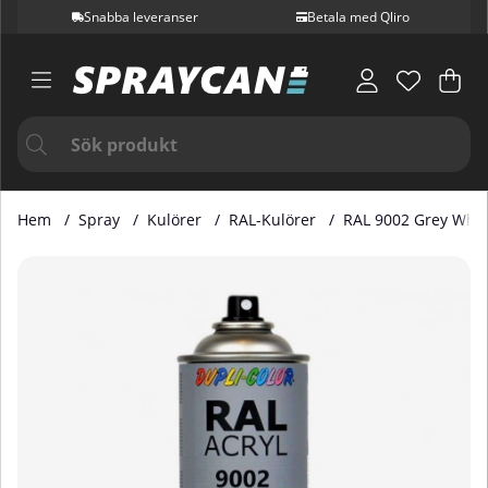
Snabba leveranser
Betala med Qliro
Var
Ant
.
Hem
Spray
Kulörer
RAL-Kulörer
RAL 9002 Grey Whit
Produktbilder RAL 9002 Grey White 400 ml