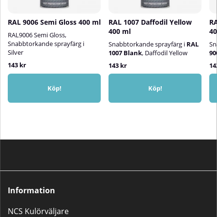
RAL 9006 Semi Gloss 400 ml
RAL 1007 Daffodil Yellow
RA
ngör
400 ml
40
RAL9006 Semi Gloss,
Snabbtorkande sprayfärg i
Snabbtorkande sprayfärg i
RAL
Sn
Silver
1007 Blank
, Daffodil Yellow
90
143 kr
143 kr
14
Köp!
Köp!
Information
NCS Kulörväljare