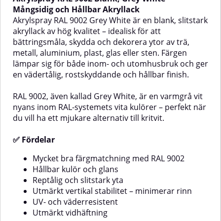
varmvit kulör ur RAL-systemets
ljusgrå och elegant kulör ur RAL-
Mångsidig och Hållbar Akryllack
vita nyanser – särskilt populär
systemets grå nyanser – ofta
Akrylspray RAL 9002 Grey White är en blank, slitstark
där en mjukare, klassisk vitton
använd i tekniska sammanhang,
akryllack av hög kvalitet – idealisk för att
önskas.✅ FördelarMycket bra
industriell design eller modern
bättringsmåla, skydda och dekorera ytor av trä,
färgmatchning med RAL
arkitektur.✅ FördelarMycket bra
metall, aluminium, plast, glas eller sten. Färgen
9001Hållbar kulör och
färgmatchning med RAL
glansReptålig och slitstark
7001Hållbar kulör och
lämpar sig för både inom- och utomhusbruk och ger
ytaUtmärkt vertikal stabilitet –
glansReptålig och slitstark
en vädertålig, rostskyddande och hållbar finish.
minimerar rinnUV- och
ytaUtmärkt vertikal stabilitet –
väderresistentUtmärkt
minimerar rinnUV- och
RAL 9002, även kallad Grey White, är en varmgrå vit
vidhäftningLämpliga
väderresistentUtmärkt
ytorTräMetallAluminiumGlasStenOlika
vidhäftningLämpliga
nyans inom RAL-systemets vita kulörer – perfekt när
Olika
typer av
ytorTräMetallAluminiumGlasStenOli
du vill ha ett mjukare alternativ till kritvit.
plastAnvändningsområdenAkrylsprayen
typer av
prayen
fungerar utmärkt
plastAnvändningsområdenAkrylspr
✅ Fördelar
för:Bättringsmålning av metall-
fungerar utmärkt
och plastdetaljerFärgkodning och
för:Bättringsmålning av metall-
Mycket bra färgmatchning med RAL 9002
märkningDekorationsmålning av
och plastdetaljerFärgkodning och
föremål i hem, garage eller
märkningDekorationsmålning av
Hållbar kulör och glans
verkstadMaskindelar, verktyg,
föremål i hem, garage eller
Reptålig och slitstark yta
apparater och stålmöbler💡
verkstadMaskindelar, verktyg
Utmärkt vertikal stabilitet – minimerar rinn
Tips!För bästa täckning vid
och möbler💡 Tips!För bästa
UV- och väderresistent
målning med RAL 9001
färgåtergivning vid applicering av
Utmärkt vidhäftning
rekommenderas vit primer som
RAL 7001 Silver Grey