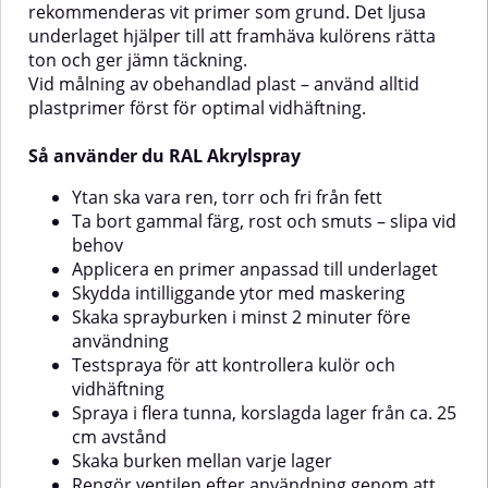
visas på skärm kan avvika från
rekommenderas vit primer som grund. Det ljusa
verklig kulör
underlaget hjälper till att framhäva kulörens rätta
ton och ger jämn täckning.
Vid målning av obehandlad plast – använd alltid
plastprimer först för optimal vidhäftning.
Så använder du RAL Akrylspray
Ytan ska vara ren, torr och fri från fett
Ta bort gammal färg, rost och smuts – slipa vid
behov
Applicera en primer anpassad till underlaget
Skydda intilliggande ytor med maskering
Skaka sprayburken i minst 2 minuter före
användning
Testspraya för att kontrollera kulör och
vidhäftning
Spraya i flera tunna, korslagda lager från ca. 25
cm avstånd
Skaka burken mellan varje lager
Rengör ventilen efter användning genom att