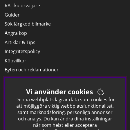
RAL-kulörväljare
Guider
Sök färgkod bilmärke
Ångra köp
Artiklar & Tips
Integritetspolicy
Köpvillkor
Byten och reklamationer
Leverans
Hitta färgkoden på bilen.
Vi använder cookies
Företagskund
Denna webbplats lagrar data som cookies för
att möjliggöra viktig webbplatsfunktionalitet,
samt marknadsföring, personliga annonser
Om oss
och analys. Du kan ändra dina inställningar
när som helst eller acceptera
Kontakta oss