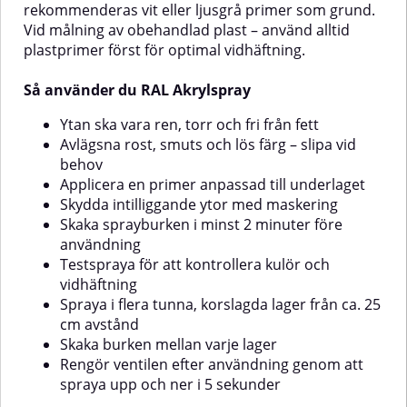
rekommenderas vit eller ljusgrå primer som grund.
Applicera inte på syntetiska
Vid målning av obehandlad plast – använd alltid
färger🎨 Observera att färg som
plastprimer först för optimal vidhäftning.
visas på skärm kan avvika från
verklig kulör
Så använder du RAL Akrylspray
Ytan ska vara ren, torr och fri från fett
Avlägsna rost, smuts och lös färg – slipa vid
behov
Applicera en primer anpassad till underlaget
Skydda intilliggande ytor med maskering
Skaka sprayburken i minst 2 minuter före
användning
Testspraya för att kontrollera kulör och
vidhäftning
Spraya i flera tunna, korslagda lager från ca. 25
cm avstånd
Skaka burken mellan varje lager
Rengör ventilen efter användning genom att
spraya upp och ner i 5 sekunder