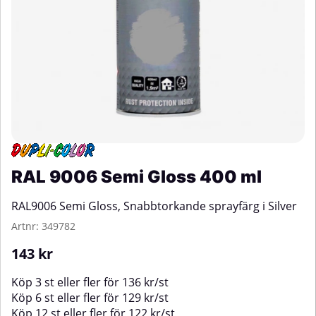
RAL 9006 Semi Gloss 400 ml
RAL9006 Semi Gloss, Snabbtorkande sprayfärg i Silver
Artnr:
349782
143
kr
Köp
3 st
eller fler för
136
kr
/
st
Köp
6 st
eller fler för
129
kr
/
st
Köp
12 st
eller fler för
122
kr
/
st