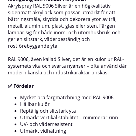
Deep Black, är en djupsvart kulör
med en elegant industrikaraktär
Akrylspray RAL 9006 Silver är en högkvalitativ
i RAL-systemets kategori vita och
och tillhör RAL-systemets vita
sidenmatt akryllack som passar utmärkt för att
svarta nyanser – en klassisk och
och svarta nyanser.✅
bättringsmåla, skydda och dekorera ytor av trä,
stilren färg som passar de flesta
FördelarMycket bra
metall, aluminium, plast, glas eller sten. Färgen
användningsområden.✅
färgmatchning med RAL
FördelarMycket bra
9007Hållbar kulörReptålig och
lämpar sig för både inom- och utomhusbruk, och
färgmatchning med RAL
slitstark ytaUtmärkt vertikal
ger en slitstark, väderbeständig och
9005Elegant sidenmatt
stabilitet – minimerar rinnUV- och
rostförebyggande yta.
finishReptålig och
väderresistentUtmärkt
slitstarkUtmärkt vertikal stabilitet
vidhäftningLämpliga
– minimerar rinnUV- och
ytorTräMetallAluminiumGlasStenOli
RAL 9006, även kallad Silver, det är en kulör ur RAL-
Olika
väderresistentUtmärkt
typer av
systemets vita och svarta nyanser – ofta använd där
vidhäftningLämpliga
plastAnvändningsområdenAkrylspr
modern känsla och industrikaraktär önskas.
prayen
ytorTräMetallAluminiumGlasStenOlika
fungerar utmärkt
typer av
för:Bättringsmålning av metall-
✅ Fördelar
plastAnvändningsområdenAkrylsprayen
och plastdetaljerFärgkodning och
fungerar utmärkt
märkningDekorationsmålning av
för:Bättringsmålning av metall-
föremål i hem, garage eller
Mycket bra färgmatchning med RAL 9006
och plastdetaljerFärgkodning och
verkstadMaskindelar, verktyg,
Hållbar kulör
märkningDekorationsmålning av
apparater och stålmöbler💡
Reptålig och slitstark yta
föremål i hem, garage eller
Tips!För bästa resultat
Utmärkt vertikal stabilitet – minimerar rinn
verkstadMaskindelar, verktyg,
rekommenderas vit eller ljusgrå
UV- och väderresistent
apparater och stålmöbler💡
primer som grund. RAL 9007
Tips!RAL 9005 har mycket god
innehåller pigment och återges
Utmärkt vidhäftning
täckförmåga och behöver
bäst på ett ljust, enhetligt