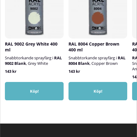
RAL 9002 Grey White 400
RAL 8004 Copper Brown
RA
ml
400 ml
40
Snabbtorkande sprayfärg i
RAL
Snabbtorkande sprayfärg i
RAL
RA
9002 Blank
, Grey White
8004 Blank
, Copper Brown
Sn
An
143 kr
143 kr
14
Köp!
Köp!