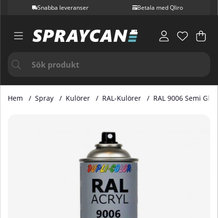
Snabba leveranser
Betala med Qliro
Var
Ant
.
Hem
Spray
Kulörer
RAL-Kulörer
RAL 9006 Semi Glos
Produktbilder RAL 9006 Semi Gloss 400 ml