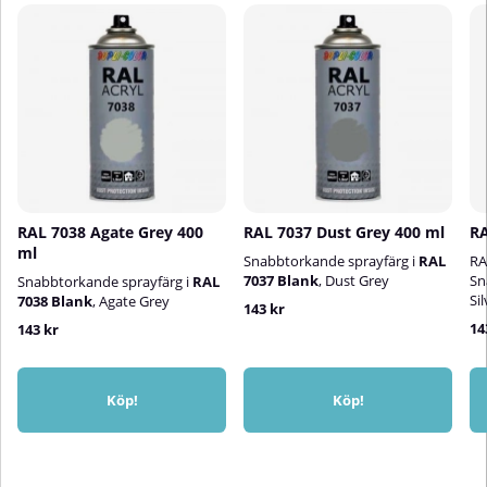
RAL 7038 Agate Grey 400
RAL 7037 Dust Grey 400 ml
RA
ml
Snabbtorkande sprayfärg i
RAL
RA
7037 Blank
, Dust Grey
Sn
Snabbtorkande sprayfärg i
RAL
Sil
7038 Blank
, Agate Grey
143 kr
14
143 kr
Köp!
Köp!