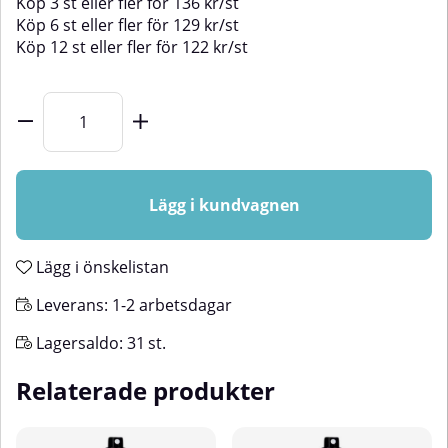
Köp
3 st
eller fler för
136
kr
/
st
Köp
6 st
eller fler för
129
kr
/
st
Köp
12 st
eller fler för
122
kr
/
st
Lägg i kundvagnen
Lägg i önskelistan
Leverans:
1-2 arbetsdagar
Lagersaldo:
31
st.
Relaterade produkter