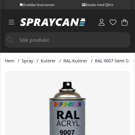
Snabba leveranser
Betala med Qliro
Var
Ant
.
Hem
Spray
Kulörer
RAL-Kulörer
RAL 9007 Semi Glos
Produktbilder RAL 9007 Semi Gloss Grey Aluminium 400 ml