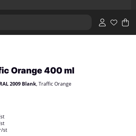
V
An
.
fic Orange 400 ml
RAL 2009 Blank
, Traffic Orange
/
st
/
st
r
/
st