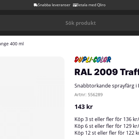
Snabba leveranser
Betala med Qliro
ange 400 ml
RAL 2009 Traf
Snabbtorkande sprayfärg i
Artnr:
556289
143
kr
Köp
3 st
eller fler för
136
kr
Köp
6 st
eller fler för
129
kr
Köp
12 st
eller fler för
122
k