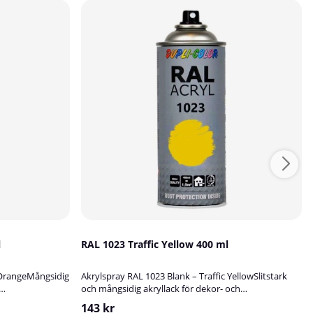
l
RAL 1023 Traffic Yellow 400 ml
 OrangeMångsidig
Akrylspray RAL 1023 Blank – Traffic YellowSlitstark
och mångsidig akryllack för dekor- och
0 Blank är en
bättringsmålningAkrylspray RAL 1023 Blank är en
143 kr