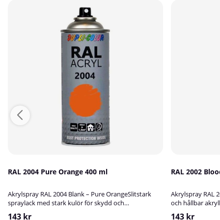
RAL 2004 Pure Orange 400 ml
RAL 20
Akrylspray RAL 2004 Blank – Pure OrangeSlitstark
Akrylspray RAL 
spraylack med stark kulör för skydd och
och hållbar akryl
dekorationAkrylspray RAL 2004 Blank är en kvalitativ
bättringsmålning
143 kr
143 kr