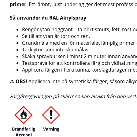
primer
. Ett jämnt, ljust underlag ger det mest professio
Så använder du RAL Akrylspray
Rengör ytan noggrant – ta bort smuts, fett, rost o
Se till att ytan är torr och ren.
Grundmåla med en för materialet lämplig primer 
Täck ytor som inte ska målas.
Skaka sprayburken i minst 2 minuter innan använ
Testspraya för att kontrollera färg och vidhäftning
Applicera färgen i flera tunna, korslagda lager me
⚠️ OBS!
Applicera inte på syntetiska färger, såsom alkyd
Färgåtergivningen på skärmen kan avvika från den verkl
Brandfarlig
Varning
Aerosol