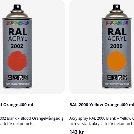
02 Blood Orange 400 ml
RAL 2000 Yellow Orange 400 m
2002 Blank – Blood OrangeMångsidig
Akrylspray RAL 2000 Blank – Yellow
lack för dekor- och
och slitstark akryllack för dekor- och
Akrylspray RAL 2002 Blank är en
bättringsmålningAkrylspray RAL 200
143 kr