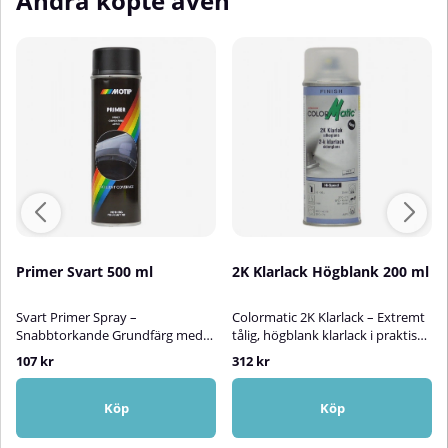
Andra köpte även
Primer Svart 500 ml
2K Klarlack Högblank 200 ml
Svart Primer Spray –
Colormatic 2K Klarlack – Extremt
Snabbtorkande Grundfärg med
tålig, högblank klarlack i praktisk
RostskyddEn användarvänlig och
sprayburk (200 ml)ColorMatic 2K
107 kr
312 kr
mångsidig svart primer i
Klarlack är en högkvalitativ,
sprayburk med utmärkt täck- och
tvåkomponents klarlack i
fyllförmåga. Den här
sprayform, utvecklad för att ge
Köp
Köp
snabbtorkande grundfärgen
en mycket slitstark, reptålig och
fungerar utmärkt på både
högblank finish. Produkten är