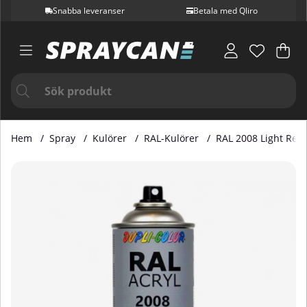
Snabba leveranser
Betala med Qliro
Var
Ant
.
Hem
Spray
Kulörer
RAL-Kulörer
RAL 2008 Light Red
Produktbilder RAL 2008 Light Red Orange 400 ml