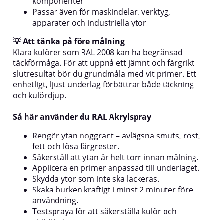
komponenter
fäste.Spraya i flera tunna,
och vidhäftning.Spraya i flera
Passar även för maskindelar, verktyg,
korslagda lager med ca 25 cm
tunna, korslagda lager med ca 25
apparater och industriella ytor
avstånd. Skaka burken före varje
cm avstånd. Skaka burken före
lager.⚠️ OBS! Applicera inte på
varje lager.⚠️ OBS! Applicera inte
💡 Att tänka på före målning
syntetiska färger, såsom alkyd-
på syntetiska färger, såsom
Klara kulörer som RAL 2008 kan ha begränsad
eller nitrocellulosabaserade
alkyd- eller
färger, då detta kan påverka
nitrocellulosabaserade färger, då
täckförmåga. För att uppnå ett jämnt och färgrikt
vidhäftning och leda till oönskade
detta kan påverka vidhäftning
slutresultat bör du grundmåla med vit primer. Ett
reaktioner i
och leda till oönskade reaktioner i
enhetligt, ljust underlag förbättrar både täckning
ytskiktet.Färgåtergivningen på
ytskiktet.Färgåtergivningen på
och kulördjup.
skärmen kan avvika från den
skärmen kan skilja sig från den
verkliga kulören.
verkliga kulören.
Så här använder du RAL Akrylspray
Rengör ytan noggrant – avlägsna smuts, rost,
fett och lösa färgrester.
Säkerställ att ytan är helt torr innan målning.
Applicera en primer anpassad till underlaget.
Skydda ytor som inte ska lackeras.
Skaka burken kraftigt i minst 2 minuter före
användning.
Testspraya för att säkerställa kulör och