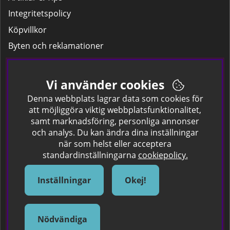
Integritetspolicy
Köpvillkor
Byten och reklamationer
Leverans
Hitta färgkoden på bilen.
Vi använder cookies
Företagskund
Denna webbplats lagrar data som cookies för
att möjliggöra viktig webbplatsfunktionalitet,
samt marknadsföring, personliga annonser
Om oss
och analys. Du kan ändra dina inställningar
när som helst eller acceptera
Kontakta oss
standardinställningarna
cookiepolicy.
Om Spraycan
IKEA Färger
Inställningar
Okej!
Sök Säkerhetsdatablad
Samarbete / Dyhrs Garage
Nödvändiga