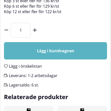
Köp
3 st
eller fler för
136
kr
/
st
Köp
6 st
eller fler för
129
kr
/
st
Köp
12 st
eller fler för
122
kr
/
st
Lägg i kundvagnen
Lägg i önskelistan
Leverans:
1-2 arbetsdagar
Lagersaldo:
6
st.
Relaterade produkter