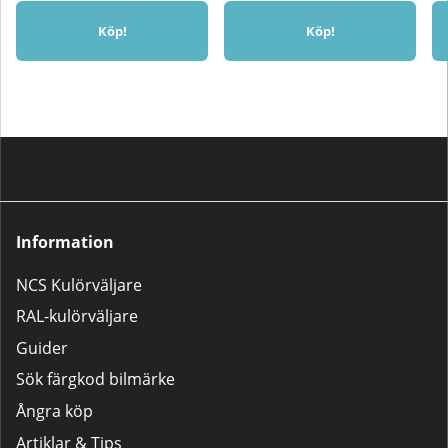
Köp!
Köp!
Information
NCS Kulörväljare
RAL-kulörväljare
Guider
Sök färgkod bilmärke
Ångra köp
Artiklar & Tips