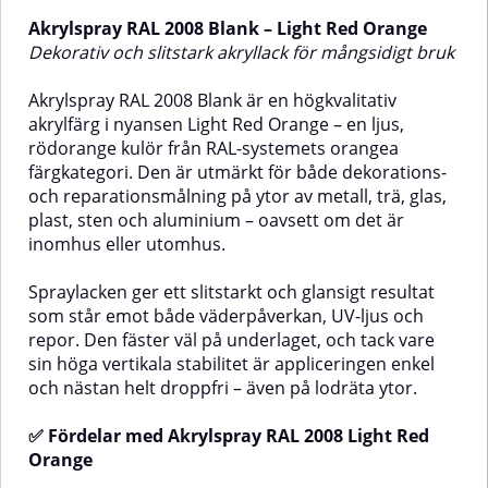
och sten. Den lämpar sig utmärkt
aluminium, trä, glas, sten och
Akrylspray RAL 2008 Blank – Light Red Orange
för såväl inomhus- som
olika plasttyper. Produkten
utomhusprojekt.Den glansiga
passar både för inomhus- och
Dekorativ och slitstark akryllack för mångsidigt bruk
ytan är tålig mot repor, UV-
utomhusbruk.Spraylacken ger en
strålning, väderpåverkan och
blank, slitstark och reptålig yta
Akrylspray RAL 2008 Blank är en högkvalitativ
rost. Sprayen har dessutom hög
som är motståndskraftig mot
akrylfärg i nyansen Light Red Orange – en ljus,
vidhäftning och droppfri
väder, UV-strålning och rost. Den
rödorange kulör från RAL-systemets orangea
applicering, tack vare utmärkt
har mycket god vidhäftning och
vertikal stabilitet – vilket ger ett
en nästan droppfri applicering
färgkategori. Den är utmärkt för både dekorations-
professionellt slutresultat även
tack vare sin höga vertikala
och reparationsmålning på ytor av metall, trä, glas,
vid vertikala ytor.✅ Fördelar med
stabilitet.✅ Fördelar med
plast, sten och aluminium – oavsett om det är
Akrylspray RAL 2004 Pure
Akrylspray RAL 2000 Yellow
inomhus eller utomhus.
OrangeMycket god
OrangeMycket bra
färgmatchning för RAL
färgmatchning för RAL
2004Hållbar, glansig yta med hög
2000Glansig, hållbar och färgstark
Spraylacken ger ett slitstarkt och glansigt resultat
färgbeständighetSlitstark och
finishReptålig och
som står emot både väderpåverkan, UV-ljus och
reptålig finishNästintill droppfri
väderbeständigDroppfri
repor. Den fäster väl på underlaget, och tack vare
appliceringUV- och
applicering – utmärkt vertikal
sin höga vertikala stabilitet är appliceringen enkel
väderresistentPolerbar efter 24
stabilitetUV-resistent och
timmarUtmärkt vidhäftning på
rostförebyggandePolerbar yta
och nästan helt droppfri – även på lodräta ytor.
flera olika underlagLämpliga
efter 24 timmarUtmärkt
underlagTräMetallAluminiumGlasStenPlast
vidhäftningLämpliga
✅ Fördelar med Akrylspray RAL 2008 Light Red
(flertalet
underlagTräMetallAluminiumGlasSt
Orange
typer)AnvändningsområdenBättringsmålning
typer av
av detaljer, möbler eller
plastAnvändningsområdenBättring