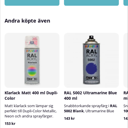
ventilenTorktidSlipbar och
härdarampull som du själv
överlackeringsbar efter ca 2
aktiverar i botten på sprayburken
timmarTorktiden påverkas av
🕒 Brukstid efter aktivering: ca 24
Andra köpte även
temperatur, luftfuktighet och
timmarEfter det börjar klarlacken
lackens tjocklek
härda i burken och kan inte
längre användas.📽 Klicka här för
att se vår instruktionsfilm om hur
du aktiverar härdaren korrekt.
Klarlack Matt 400 ml Dupli-
RAL 5002 Ultramarine Blue
RA
Color
400 ml
m
Matt klarlack som lämpar sig
Snabbtorkande sprayfärg i
RAL
Sn
perfekt till Dupli-Color Metallic,
5002 Blank
, Ultramarine Blue
10
Neon och andra sprayfärger.
143 kr
14
153 kr