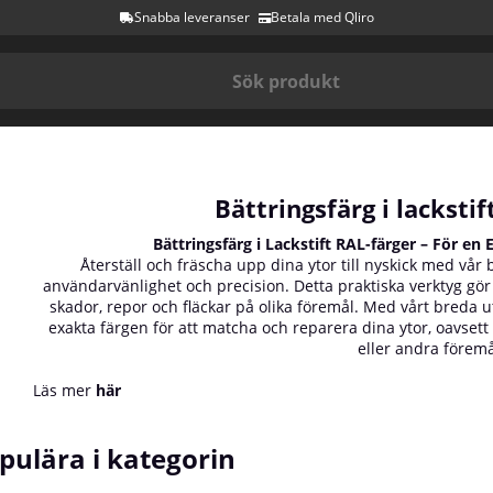
Snabba leveranser
Betala med Qliro
Bättringsfärg i lacksti
Bättringsfärg i Lackstift RAL-färger – För en
Återställ och fräscha upp dina ytor till nyskick med vår 
användarvänlighet och precision. Detta praktiska verktyg gör 
skador, repor och fläckar på olika föremål. Med vårt breda 
exakta färgen för att matcha och reparera dina ytor, oavsett
eller andra föremå
Läs mer
här
pulära i kategorin