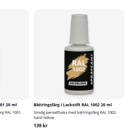
a penseln och ger en jämn och
halvblank, lätt att applicera och ger ett
finish.Lackstiftet är perfekt för
jämnt och naturligt resultat med den
skador på exempelvis möbler,
medföljande penseln.RAL-bättringsfärg
er, dörrar, fönster, paneler och
i lackstift är ett effektivt sätt att
or där du vill återställa kulören
åtgärda mindre lackskador på
och exakt. Färgen motsvarar
exempelvis möbler, lister, dörrar och
 Jet Black, en av de mest
fönster. Lackstiften finns i ett stort
a svarta tonerna i RAL-
urval av RAL-kulörer så att du enkelt
t.✅ Fördelar med RAL 9005
kan hitta rätt nyans. RAL 6005 – Moss
tEnkelt och snabbt att
Green tillhör RAL-systemets gröna
Vattenbaserad färgJämn och
nyanser.✅ Fördelar med RAL 6005
nishLång hållbarhetPassar
bättringsfärg i lackstiftEnkelt att
lika ytorExempel på
användaVattenbaseradJämn och
ingsområdenDörrar, lister och
naturlig finishLång hållbarhetKan
bågarPanel och
användas på en mängd olika
kVentilationskanaler,
ytorExempel på
lement och
användningsområdenDen smidiga
präckenSnickerier och
penselflaskan med RAL 6005 är perfekt
å använder du RAL 9005
för reparation av små lackskador på
sfärg i lackstiftRengör området
bland annat:Dörrar, fönsterbågar och
001 20 ml
Bättringsfärg i Lackstift RAL 1002 20 ml
 repareras. Ytan ska vara ren
listerPanel och
ärg RAL 1001,
Smidig penselflaska med bättringsfärg RAL 1002,
.Skaka flaskan ordentligt före
paneltakVentilationskanaler,
Sand Yellow
ng.Applicera ett tunt lager
värmeelement och
d den inbyggda penseln.Låt
rörledningarTrappräckenSnickerierHur
139 kr
h applicera ytterligare tunna
du använder RAL 6005 bättringsfärg i