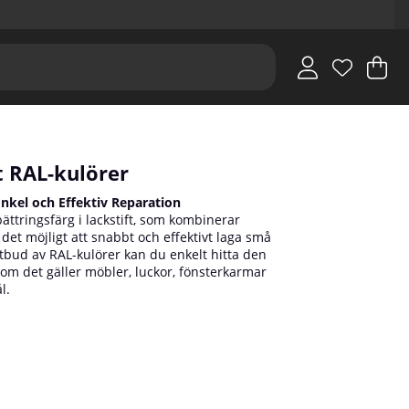
V
An
.
ft RAL-kulörer
 Enkel och Effektiv Reparation
bättringsfärg i lackstift, som kombinerar
det möjligt att snabbt och effektivt laga små
utbud av RAL-kulörer kan du enkelt hitta den
 om det gäller möbler, luckor, fönsterkarmar
l.