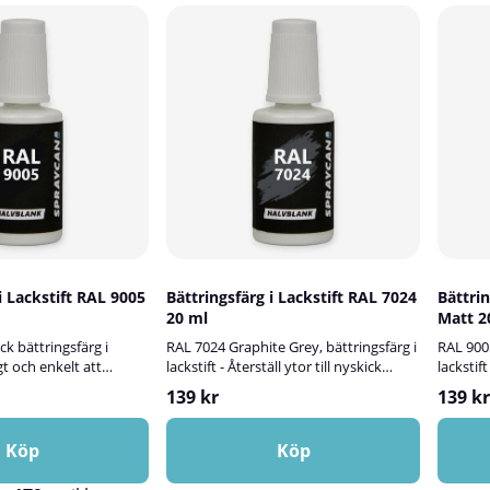
i Lackstift RAL 9005
Bättringsfärg i Lackstift RAL 7024
Bättrin
20 ml
Matt 2
ck bättringsfärg i
RAL 7024 Graphite Grey, bättringsfärg i
RAL 9005
gt och enkelt att
lackstift - Återställ ytor till nyskick
lackstif
ador!Spraycans RAL-
snabbt och enkelt!Spraycans RAL-
av små 
139 kr
139 kr
vattenbaserad halvblank
lackstift är en vattenbaserad,
lackstif
en smidig penselflaska
halvblank bättringsfärg i smidig
bättring
elt att reparera små
penselflaska. Lackstiftet används för
som gör
Köp
Köp
skador på en mängd
snabb och hållbar reparation av
lackska
 inom- och utomhus.
lackskador på olika ytor och föremål,
matta f