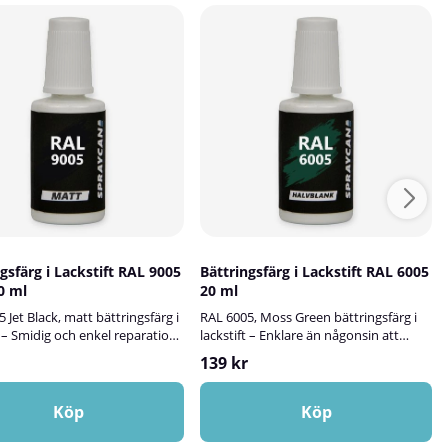
gsfärg i Lackstift RAL 9005
Bättringsfärg i Lackstift RAL 6005
0 ml
20 ml
 Jet Black, matt bättringsfärg i
RAL 6005, Moss Green bättringsfärg i
t – Smidig och enkel reparation
lackstift – Enklare än någonsin att
skador!RAL 9005 Jet Black matt
åtgärda små lackskador!Spraycans
139 kr
t är en vattenbaserad
RAL-lackstift är en vattenbaserad
sfärg i en smidig penselflaska
bättringsfärg i smidig penselflaska som
 det enkelt att reparera små
gör det enkelt att snabbt reparera små
Köp
Köp
dor både inne och ute. Den
lackskador på olika ytor och föremål,
ärgen appliceras lätt med den
både inom- och utomhus. Färgen är