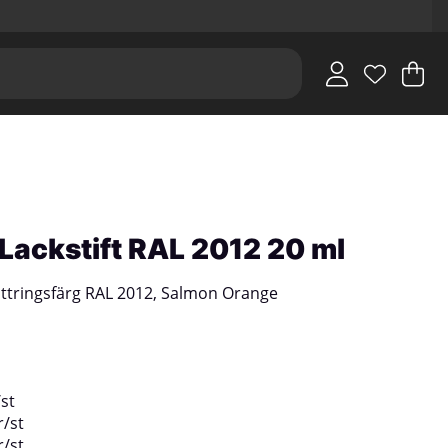
V
An
.
 Lackstift RAL 2012 20 ml
ttringsfärg RAL 2012, Salmon Orange
/
st
r
/
st
r
/
st