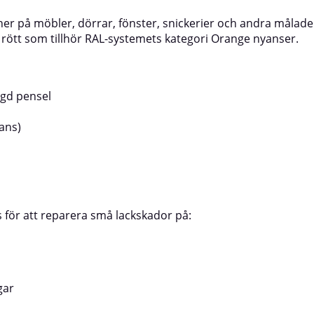
ningsområdenDen smidiga
underlagAnvändningsområdenDen 
oner på möbler, dörrar, fönster, snickerier och andra målad
ed RAL 2011 kan användas för att
penselflaskan med RAL 2002 kan anv
rött som tillhör RAL-systemets kategori Orange nyanser.
kskador på:Dörrar, fönsterbågar och
reparera små lackskador på:Dörrar, 
h paneltakTrappräcken och
listerPaneler och paneltakTrappräc
ationskanaler, värmeelement och
snickerierVentilationskanaler, värm
undmålade metallkomponenterSå här
rörledningarGrundmålade metallko
2011 bättringsfärg i
använder du RAL 2002 bättringsfärg 
ggd pensel
 all smuts från lackskadan – ytan ska
lackstiftAvlägsna all smuts från lack
.Skaka flaskan väl innan
vara ren och torr.Skaka flaskan väl 
lans)
cera ett tunt lager färg med den
användning.Applicera ett tunt lager
seln.Låt torka och upprepa vid
medföljande penseln.Låt torka och 
äckning. Skarpa kulörer kan behöva
behov för full täckning. Skarpa kulö
 skikt för bästa resultat.Under
appliceras i flera skikt för bästa res
h torktiden ska luftens, ytans och
appliceringen och torktiden ska luft
eratur vara över +10 °C. Angivna
produktens temperatur vara över +1
 vid minst +21 °C.⚠️ Obs!Färgen som
torktider gäller vid minst +21 °C.⚠️
för att reparera små lackskador på:
kan skilja sig något från den
visas på skärmen kan skilja sig någo
 Produkten ska förvaras frostfritt.
verkliga kulören.Produkten ska förvar
gar