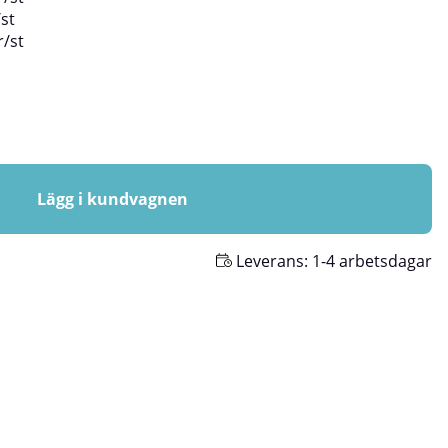
/
st
r
/
st
Lägg i kundvagnen
Leverans:
1-4 arbetsdagar