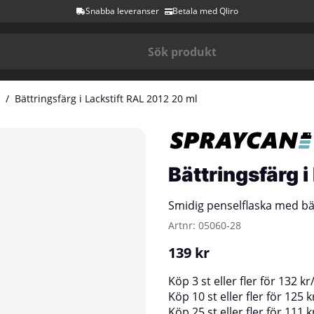
Snabba leveranser
Betala med Qliro
Bättringsfärg i Lackstift RAL 2012 20 ml
Bättringsfärg i
Smidig penselflaska med bä
Artnr:
05060-28
139
kr
Köp
3 st
eller fler för
132
kr
Köp
10 st
eller fler för
125
k
Köp
25 st
eller fler för
111
k