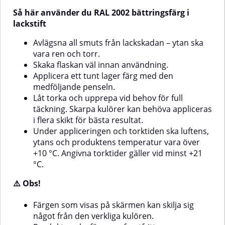
gäller vid minst +21 °C.⚠️
Obs!Färgen som visas på
Så här använder du RAL 2002 bättringsfärg i
skärmen kan skilja sig något från
Obs!Färgen som visas på
den verkliga kulören. Produkten
skärmen kan skilja sig något från
lackstift
ska förvaras frostfritt.
den verkliga kulören.Produkten
ska förvaras frostfritt.
Avlägsna all smuts från lackskadan – ytan ska
vara ren och torr.
Skaka flaskan väl innan användning.
Applicera ett tunt lager färg med den
medföljande penseln.
Låt torka och upprepa vid behov för full
täckning. Skarpa kulörer kan behöva appliceras
i flera skikt för bästa resultat.
Under appliceringen och torktiden ska luftens,
ytans och produktens temperatur vara över
+10 °C. Angivna torktider gäller vid minst +21
°C.
⚠️ Obs!
Färgen som visas på skärmen kan skilja sig
något från den verkliga kulören.