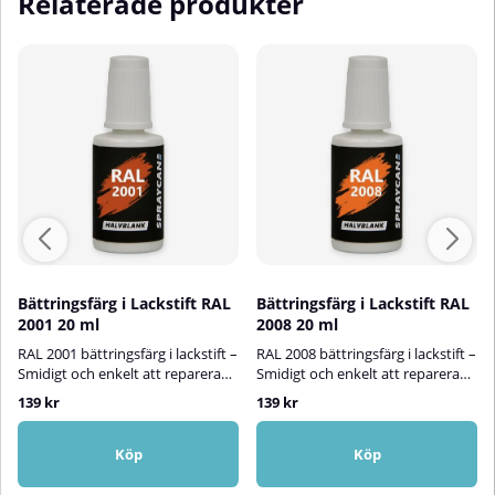
Relaterade produkter
Bättringsfärg i Lackstift RAL
Bättringsfärg i Lackstift RAL
2001 20 ml
2008 20 ml
RAL 2001 bättringsfärg i lackstift –
RAL 2008 bättringsfärg i lackstift –
Smidigt och enkelt att reparera
Smidigt och enkelt att reparera
små skadorMed RAL 2001
små skadorMed RAL 2008
139 kr
139 kr
bättringsfärg i lackstift kan du
bättringsfärg i lackstift kan du
snabbt och enkelt reparera små
snabbt och enkelt reparera små
lackskador på målade ytor både
lackskador på målade ytor både
Köp
Köp
inomhus och utomhus. Den
inomhus och utomhus. Den
vattenbaserade halvblanka
vattenbaserade halvblanka