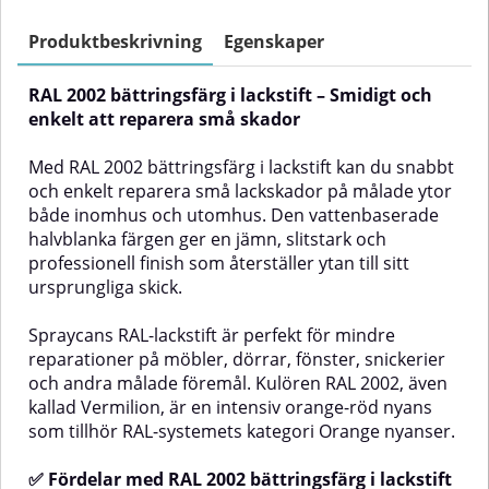
färgen ger en jämn, slitstark och
färgen ger en jämn, slitstark och
professionell finish som
professionell finish som
Produktbeskrivning
Egenskaper
återställer ytan till sitt
återställer ytan till sitt
ursprungliga skick.Spraycans
ursprungliga skick.Spraycans
RAL 2002 bättringsfärg i lackstift – Smidigt och
RAL-lackstift är perfekt för mindre
RAL-lackstift är perfekt för mindre
reparationer på möbler, dörrar,
reparationer på möbler, dörrar,
enkelt att reparera små skador
fönster, snickerier och andra
fönster, snickerier och andra
målade föremål. Kulören RAL
målade föremål. Kulören RAL
Med RAL 2002 bättringsfärg i lackstift kan du snabbt
2001, även kallad Red Orange, är
2008, även kallad Bright Red
och enkelt reparera små lackskador på målade ytor
en stark orange-röd ton som
Orange, är en livfull och intensiv
både inomhus och utomhus. Den vattenbaserade
tillhör RAL-systemets kategori
orange-röd nyans som tillhör
Orange nyanser.✅ Fördelar med
RAL-systemets kategori Orange
halvblanka färgen ger en jämn, slitstark och
RAL 2001 bättringsfärg i
nyanser.✅ Fördelar med RAL
professionell finish som återställer ytan till sitt
lackstiftEnkel att använda – färdig
2008 bättringsfärg i lackstiftEnkel
ursprungliga skick.
att applicera med inbyggd
att använda – färdig att applicera
penselVattenbaserad –
med inbyggd
miljövänlig och lätt att
penselVattenbaserad –
Spraycans RAL-lackstift är perfekt för mindre
rengöraGer en jämn och naturlig
miljövänlig och lätt att
reparationer på möbler, dörrar, fönster, snickerier
halvblank finish (ca 40 glans)Lång
rengöraGer en jämn och naturlig
och andra målade föremål. Kulören RAL 2002, även
hållbarhet och god
halvblank finish (ca 40 glans)Lång
kallad Vermilion, är en intensiv orange-röd nyans
täckförmågaPassar många olika
hållbarhet och god
som tillhör RAL-systemets kategori Orange nyanser.
typer av
täckförmågaPassar många olika
en
underlagAnvändningsområdenDen
typer av
smidiga penselflaskan med RAL
underlagAnvändningsområdenDen
✅ Fördelar med RAL 2002 bättringsfärg i lackstift