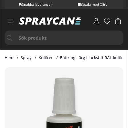
Snabba leveranser
Betala med Qliro
Var
Ant
.
Hem
Spray
Kulörer
Bättringsfärg i lackstift RAL-kulörer
Produktbilder Bättringsfärg i Lackstift RAL 2002 20 ml