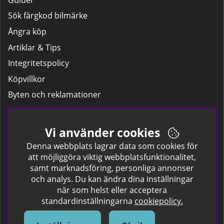
Sök färgkod bilmärke
Ångra köp
Artiklar & Tips
Integritetspolicy
Köpvillkor
Byten och reklamationer
Leverans
Hitta färgkoden på bilen.
Vi använder cookies
Företagskund
Denna webbplats lagrar data som cookies för
att möjliggöra viktig webbplatsfunktionalitet,
samt marknadsföring, personliga annonser
Om oss
och analys. Du kan ändra dina inställningar
när som helst eller acceptera
Kontakta oss
standardinställningarna
cookiepolicy.
Om Spraycan
IKEA Färger