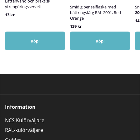
Lättanvänd och praktisk
ytrengöringsservett
Smidig penselflaska med
Sn
bättringsfärg RAL 2001, Red
20
13 kr
Orange
14
139 kr
Köp!
Köp!
Information
NCS Kulörväljare
RAL-kulörväljare
Guider