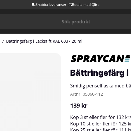
Snabba leveranser
Betala med Qliro
Bättringsfärg i Lackstift RAL 6037 20 ml
Bättringsfärg 
Smidig penselflaska med bä
Artnr:
05060-112
139
kr
Köp
3 st
eller fler för
132
kr
Köp
10 st
eller fler för
125
k
Köp
25 st
eller fler för
111
k