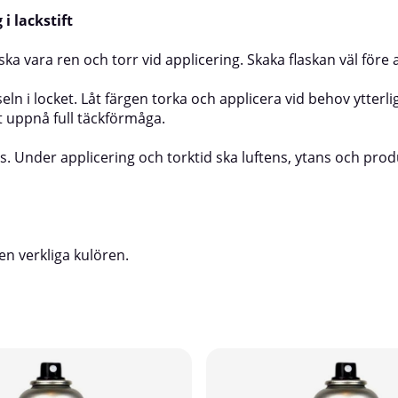
i lackstift
ka vara ren och torr vid applicering. Skaka flaskan väl före
n i locket. Låt färgen torka och applicera vid behov ytterlig
tt uppnå full täckförmåga.
ns. Under applicering och torktid ska luftens, ytans och pro
en verkliga kulören.