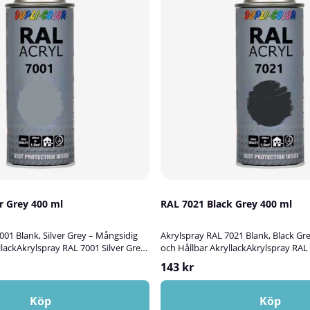
1 Silver Grey 400 ml
RAL 7021 Black Grey 400 ml
001 Blank, Silver Grey – Mångsidig
Akrylspray RAL 7021 Blank, Black Gr
llackAkrylspray RAL 7001 Silver Grey
och Hållbar AkryllackAkrylspray RAL
tiv blank akryllack som passar
är en högkvalitativ blank akryllack 
143 kr
bättringsmåla, skydda och dekorera
utmärkt för att bättringsmåla, skyd
l, aluminium, plast, glas eller sten.
ytor av trä, metall, aluminium, plast, 
ig både för inom- och utomhusbruk
Färgen lämpar sig både för inom- o
Köp
Köp
, UV-resistent och rostskyddande
och ger en tålig, UV-resistent och r