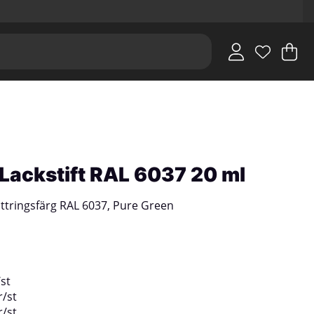
V
An
.
i Lackstift RAL 6037 20 ml
ttringsfärg RAL 6037, Pure Green
/
st
r
/
st
r
/
st