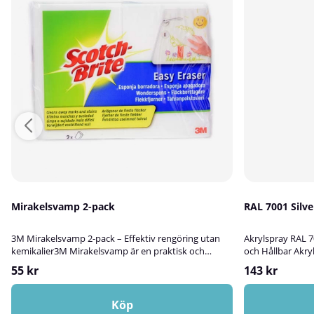
Mirakelsvamp 2-pack
RAL 700
3M Mirakelsvamp 2-pack – Effektiv rengöring utan
Akrylspray RAL 7
kemikalier3M Mirakelsvamp är en praktisk och
och Hållbar Akry
skonsam rengöringssvamp som effektivt tar bort
är en högkvalita
55 kr
143 kr
svåra fläckar – helt utan kemikalier.Tillsätt bara
utmärkt för att 
vatten! Svampen fungerar som ett suddgummi och
ytor av trä, metal
avverkar snabbt och enkelt olja, fett, vin, gummi och
Färgen lämpar s
Köp
andra fläckar från en mängd olika
och ger en tålig