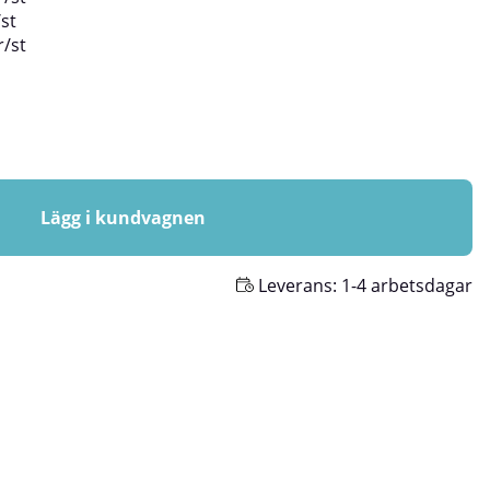
/
st
r
/
st
Lägg i kundvagnen
Leverans:
1-4 arbetsdagar