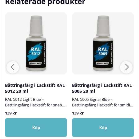
Relaterade produkter
Bättringsfärg i Lackstift RAL
Bättringsfärg i Lackstift RAL
5012 20 ml
5005 20 ml
RAL 5012 Light Blue –
RAL 5005 Signal Blue –
Bättringsfärg i lackstift för snabb
Bättringsfärg i lackstift för smidig
och smidig reparationSpraycans
och exakt reparationSpraycans
139 kr
139 kr
RAL-lackstift är en vattenbaserad
RAL-lackstift är en vattenbaserad
bättringsfärg i en praktisk
bättringsfärg i en praktisk
penselflaska som gör det enkelt
penselflaska som gör det enkelt
Köp
Köp
att åtgärda små lackskador på en
att reparera mindre lackskador
rad olika ytor, både ute och inne.
på en rad olika ytor och föremål,