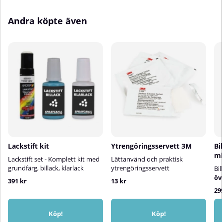
kan avvika från verklig kulör
verklig kulör
Andra köpte även
Lackstift kit
Ytrengöringsservett 3M
Bi
m
Lackstift set - Komplett kit med
Lättanvänd och praktisk
grundfärg, billack, klarlack
ytrengöringsservett
Bi
öv
391 kr
13 kr
29
Köp!
Köp!