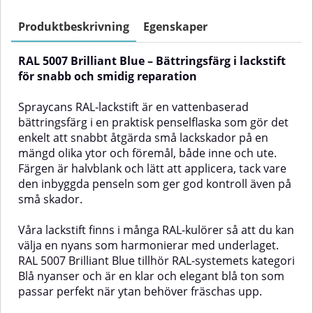
Färgen är halvblank och lätt att
både inom- och utomhus. Färgen
applicera tack vare den inbyggda
är halvblank och lätt att applicera
Produktbeskrivning
Egenskaper
penseln som ger god precision
tack vare den inbyggda
även på små ytor.Lackstiften
precisionspenseln, vilket ger ett
RAL 5007 Brilliant Blue – Bättringsfärg i lackstift
finns i ett brett urval av RAL-
snyggt och jämnt resultat även
kulörer så att du kan välja en
på små skador.Våra RAL-lackstift
för snabb och smidig reparation
nyans som harmonierar med
finns i ett brett utbud av kulörer
underlaget. RAL 5012 Light Blue
för att du ska kunna välja en
Spraycans RAL-lackstift är en vattenbaserad
tillhör RAL-systemets kategori Blå
nyans som harmonierar med den
bättringsfärg i en praktisk penselflaska som gör det
nyanser och är en klar och ljus blå
befintliga ytan. RAL 5005 Signal
enkelt att snabbt åtgärda små lackskador på en
ton som fräschar upp ytan på ett
Blue är en klar och distinkt blå
naturligt sätt.✅ Fördelar med RAL
färg som tillhör RAL-systemets
mängd olika ytor och föremål, både inne och ute.
5012 bättringsfärg i lackstiftEnkel
kategori ”blå nyanser”, perfekt
Färgen är halvblank och lätt att applicera, tack vare
att användaVattenbaserad och
när du vill återställa en skadad
den inbyggda penseln som ger god kontroll även på
lätt att arbeta medGer en jämn
yta med en kulör som ligger nära
små skador.
och naturlig finishLång
originalet.✅ Fördelar med RAL
hållbarhetPassar många olika
5005 bättringsfärg i lackstiftEnkel
material och
applicering med inbyggd
Våra lackstift finns i många RAL-kulörer så att du kan
ytorAnvändningsområdenDörrar,
penselVattenbaserad och lätt att
välja en nyans som harmonierar med underlaget.
fönsterbågar och listerPanel och
arbeta medGer en jämn och
RAL 5007 Brilliant Blue tillhör RAL-systemets kategori
paneltakVentilationskanaler,
naturlig halvblank finishHållbart
Blå nyanser och är en klar och elegant blå ton som
värmeelement och
resultat över tidPassar många
rörledningarTrappräckenSnickerierSå
olika material och
passar perfekt när ytan behöver fräschas upp.
använder du RAL 5012
användningsområdenAnvändningso