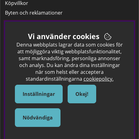
Köpvillkor
Byten och reklamationer
Leverans
Hitta färgkoden på bilen.
Vi använder cookies
Företagskund
Denna webbplats lagrar data som cookies för
att möjliggöra viktig webbplatsfunktionalitet,
samt marknadsföring, personliga annonser
Om oss
och analys. Du kan ändra dina inställningar
när som helst eller acceptera
Kontakta oss
standardinställningarna
cookiepolicy.
Om Spraycan
IKEA Färger
Inställningar
Okej!
Sök Säkerhetsdatablad
Samarbete / Dyhrs Garage
Nödvändiga