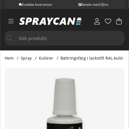
Snabba leveranser
Betala med Qliro
Var
Ant
.
Hem
Spray
Kulörer
Bättringsfärg i lackstift RAL-kulörer
Produktbilder Bättringsfärg i Lackstift RAL 5007 20 ml