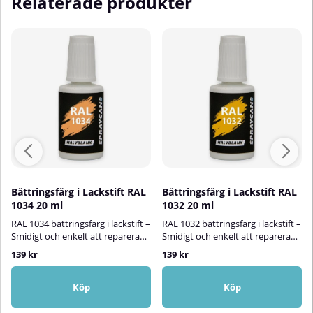
Relaterade produkter
Bättringsfärg i Lackstift RAL
Bättringsfärg i Lackstift RAL
1034 20 ml
1032 20 ml
RAL 1034 bättringsfärg i lackstift –
RAL 1032 bättringsfärg i lackstift –
Smidigt och enkelt att reparera
Smidigt och enkelt att reparera
små skadorMed RAL 1034
små skadorMed RAL 1032
139 kr
139 kr
bättringsfärg i lackstift kan du
bättringsfärg i lackstift kan du
snabbt och enkelt reparera små
snabbt och enkelt reparera små
lackskador på målade ytor både
lackskador på målade ytor både
Köp
Köp
inomhus och utomhus. Den
inomhus och utomhus. Den
vattenbaserade halvblanka
vattenbaserade halvblanka