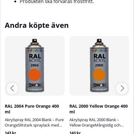
Produkten ska förvaras frostfritt.
Andra köpte även
RAL 2004 Pure Orange 400
RAL 2000 Yellow Orange 400
ml
ml
Akrylspray RAL 2004 Blank – Pure
Akrylspray RAL 2000 Blank –
OrangeSlitstark spraylack med
Yellow OrangeMångsidig och
stark kulör för skydd och
slitstark akryllack för dekor- och
143 kr
143 kr