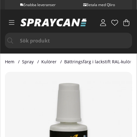
Snabba leveranser
Betala med Qliro
Var
Ant
.
Hem
Spray
Kulörer
Bättringsfärg i lackstift RAL-kulörer
Produktbilder Bättringsfärg i Lackstift RAL 1023 20 ml