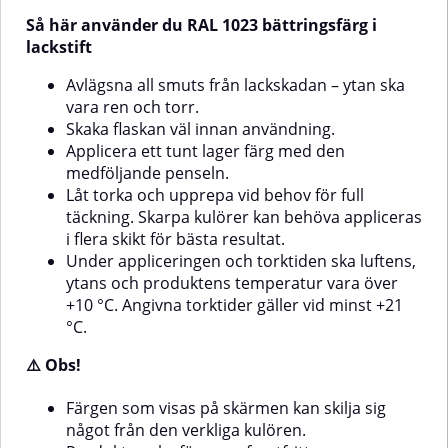
Obs!Färgen som visas på
Obs!Färgen som visas på
Så här använder du RAL 1023 bättringsfärg i
skärmen kan skilja sig något från
skärmen kan skilja sig något från
den verkliga kulören.Produkten
den verkliga kulören.Produkten
lackstift
ska förvaras frostfritt.
ska förvaras frostfritt.
Avlägsna all smuts från lackskadan – ytan ska
vara ren och torr.
Skaka flaskan väl innan användning.
Applicera ett tunt lager färg med den
medföljande penseln.
Låt torka och upprepa vid behov för full
täckning. Skarpa kulörer kan behöva appliceras
i flera skikt för bästa resultat.
Under appliceringen och torktiden ska luftens,
ytans och produktens temperatur vara över
+10 °C. Angivna torktider gäller vid minst +21
°C.
⚠️ Obs!
Färgen som visas på skärmen kan skilja sig
något från den verkliga kulören.