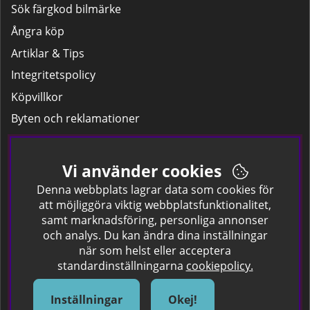
Sök färgkod bilmärke
Ångra köp
Artiklar & Tips
Integritetspolicy
Köpvillkor
Byten och reklamationer
Leverans
Hitta färgkoden på bilen.
Vi använder cookies
Företagskund
Denna webbplats lagrar data som cookies för
att möjliggöra viktig webbplatsfunktionalitet,
samt marknadsföring, personliga annonser
Om oss
och analys. Du kan ändra dina inställningar
när som helst eller acceptera
Kontakta oss
standardinställningarna
cookiepolicy.
Om Spraycan
IKEA Färger
Inställningar
Okej!