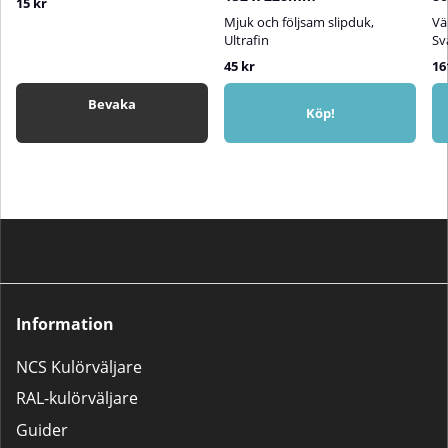
15 kr
Mjuk och följsam slipduk,
Vä
Ultrafin
Sv
45 kr
16
Bevaka
Köp!
Information
NCS Kulörväljare
RAL-kulörväljare
Guider