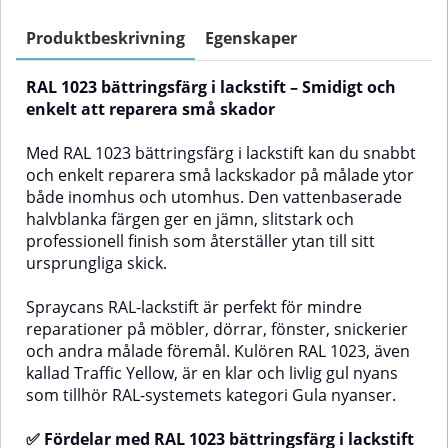
färgen ger en jämn, slitstark och
färgen ger en jämn, slitstark och
professionell finish som
professionell finish som
Produktbeskrivning
Egenskaper
återställer ytan till sitt
återställer ytan till sitt
ursprungliga skick.Spraycans
ursprungliga skick.Spraycans
RAL 1023 bättringsfärg i lackstift – Smidigt och
RAL-lackstift är perfekt för mindre
RAL-lackstift är perfekt för mindre
reparationer på möbler, dörrar,
reparationer på möbler, dörrar,
enkelt att reparera små skador
fönster, snickerier och andra
fönster, snickerier och andra
målade föremål. Kulören RAL
målade föremål. Kulören RAL
Med RAL 1023 bättringsfärg i lackstift kan du snabbt
1034, även kallad Pastel Yellow, är
1032, även kallad Broom Yellow,
och enkelt reparera små lackskador på målade ytor
en mjuk och varm gul ton som
är en varm och intensiv gul nyans
både inomhus och utomhus. Den vattenbaserade
tillhör RAL-systemets kategori
som tillhör RAL-systemets
Gula nyanser.✅ Fördelar med
kategori Gula nyanser.✅ Fördelar
halvblanka färgen ger en jämn, slitstark och
RAL 1034 bättringsfärg i
med RAL 1032 bättringsfärg i
professionell finish som återställer ytan till sitt
lackstiftEnkel att använda – färdig
lackstiftEnkel att använda – färdig
ursprungliga skick.
att applicera med inbyggd
att applicera med inbyggd
penselVattenbaserad –
penselVattenbaserad –
miljövänlig och lätt att
miljövänlig och lätt att
Spraycans RAL-lackstift är perfekt för mindre
rengöraGer en jämn och naturlig
rengöraGer en jämn och naturlig
reparationer på möbler, dörrar, fönster, snickerier
halvblank finish (ca 40 glans)Lång
halvblank finish (ca 40 glans)Lång
och andra målade föremål. Kulören RAL 1023, även
hållbarhet och god
hållbarhet och hög
kallad Traffic Yellow, är en klar och livlig gul nyans
täckförmågaPassar många olika
täckförmågaPassar många olika
som tillhör RAL-systemets kategori Gula nyanser.
typer av
typer av
underlagAnvändningsområdenDen
underlagAnvändningsområdenDen
en
smidiga penselflaskan med RAL
smidiga penselflaskan med RAL
✅ Fördelar med RAL 1023 bättringsfärg i lackstift