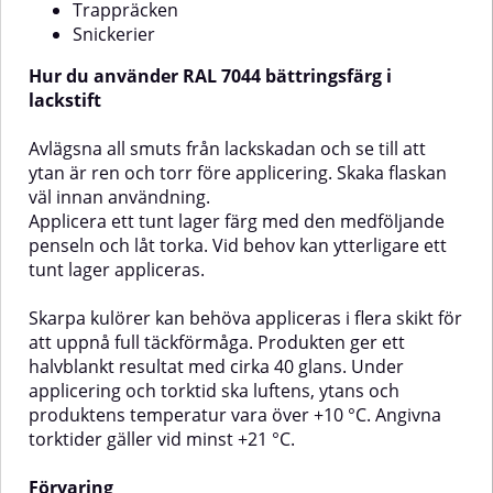
Angivna torktider gäller vid minst
produktens temperatur vara
Trappräcken
+21 °C.FörvaringFörvaras
över +10 °C. Angivna torktider
Snickerier
frostfritt.⚠️ OBS. Färgen som
gäller vid minst +21
°C.FörvaringFörvaras frostfritt.⚠️
återges på skärmen kan avvika
Hur du använder RAL 7044 bättringsfärg i
från den verkliga kulören.
OBS. Färgen som återges på
lackstift
skärmen kan avvika från den
verkliga kulören.
Avlägsna all smuts från lackskadan och se till att
ytan är ren och torr före applicering. Skaka flaskan
väl innan användning.
Applicera ett tunt lager färg med den medföljande
penseln och låt torka. Vid behov kan ytterligare ett
tunt lager appliceras.
Skarpa kulörer kan behöva appliceras i flera skikt för
att uppnå full täckförmåga. Produkten ger ett
halvblankt resultat med cirka 40 glans. Under
applicering och torktid ska luftens, ytans och
produktens temperatur vara över +10 °C. Angivna
torktider gäller vid minst +21 °C.
Förvaring