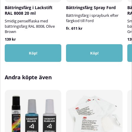
lackerasSkaka sprayburken i
Bättringsfärg i Lackstift
Bättringsfärg Spray Ford
Bä
minst 2 minuter före
RAL 8008 20 ml
RA
användningTestspraya för att
Bättringsfärg i sprayburk efter
kontrollera färg och fästeSpraya i
färgkod till Ford
Smidig penselflaska med
Sm
flera tunna, korslagda lager från
bättringsfärg RAL 8008, Olive
bä
fr. 611 kr
cirka 25 cm avståndSkaka
Brown
Gr
sprayburken mellan varje
139 kr
13
lagerRengör ventilen efter
användning genom att spraya
upp och ner i 5 sekunder⚠️
Köp!
Köp!
Applicera inte på syntetiska
färger🎨 Färg på skärm kan
avvika från verklig kulör
Andra köpte även