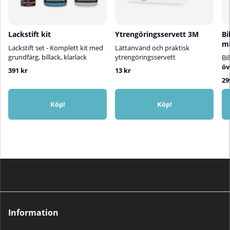
Lackstift kit
Ytrengöringsservett 3M
Bi
m
Lackstift set - Komplett kit med
Lättanvänd och praktisk
grundfärg, billack, klarlack
ytrengöringsservett
Bi
öv
391 kr
13 kr
29
Köp!
Köp!
Information