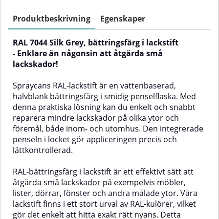
och enkelt reparera mindre
och snabbt reparera små
lackskador på olika ytor och
lackskador på olika ytor och
Produktbeskrivning
Egenskaper
föremål, både inom- och
föremål, både inom- och
utomhus. Färgen appliceras
utomhus. Den lilla penselflaskan
RAL 7044 Silk Grey, bättringsfärg i lackstift
smidigt med den integrerade
ger god precision och gör
penseln i locket.RAL-bättringsfärg
appliceringen enkel även på
- Enklare än någonsin att åtgärda små
i lackstift är ett effektivt sätt att
mindre detaljer.RAL-bättringsfärg
lackskador!
åtgärda små lackskador på
i lackstift är ett enkelt och
exempelvis möbler, lister, dörrar,
effektivt sätt att reparera små
Spraycans RAL-lackstift är en vattenbaserad,
fönster och andra målade ytor.
lackskador på exempelvis
halvblank bättringsfärg i smidig penselflaska. Med
Våra lackstift finns i ett brett
möbler, lister, dörrar, fönster och
sortiment av RAL-kulörer, vilket
andra målade ytor. Våra lackstift
denna praktiska lösning kan du enkelt och snabbt
gör det enkelt att hitta rätt
finns i ett stort antal RAL-kulörer,
reparera mindre lackskador på olika ytor och
nyans. Det här lackstiftet är RAL
vilket gör det enkelt att hitta rätt
föremål, både inom- och utomhus. Den integrerade
7032, även kallad Pebble Grey,
nyans. Detta lackstift är RAL 8014,
penseln i locket gör appliceringen precis och
och ingår i RAL-systemets
även kallad Sepia Brown, och
kategori Grå nyanser.✅ Fördelar
ingår i RAL-systemets kategori
lättkontrollerad.
med RAL 7032 bättringsfärg i
Bruna nyanser.✅ Fördelar med
lackstiftEnkelt att
RAL 8014 bättringsfärg i
RAL-bättringsfärg i lackstift är ett effektivt sätt att
användaVattenbaseradJämn och
lackstiftEnkelt att
åtgärda små lackskador på exempelvis möbler,
naturlig finishLång hållbarhetKan
användaVattenbaseradJämn och
lister, dörrar, fönster och andra målade ytor. Våra
användas på en mängd olika
naturlig finishLång hållbarhetKan
ytorExempel på
användas på en mängd olika
lackstift finns i ett stort urval av RAL-kulörer, vilket
användningsområdenDen
ytorExempel på
gör det enkelt att hitta exakt rätt nyans. Detta