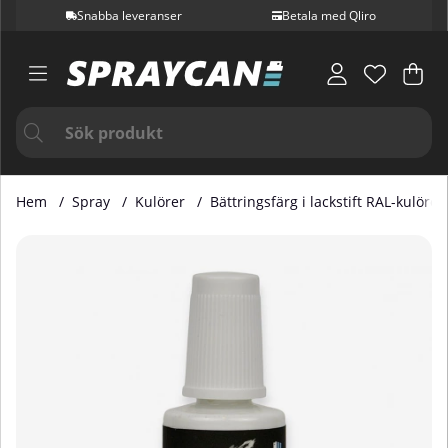
Snabba leveranser
Betala med Qliro
Var
Ant
.
Hem
Spray
Kulörer
Bättringsfärg i lackstift RAL-kulörer
Produktbilder Bättringsfärg i Lackstift RAL 7044 20 ml