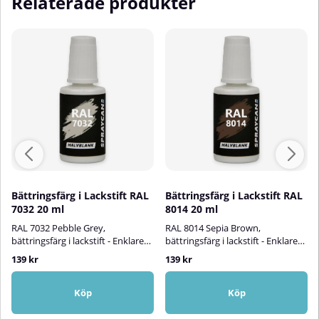
Relaterade produkter
Bättringsfärg i Lackstift RAL
Bättringsfärg i Lackstift RAL
7032 20 ml
8014 20 ml
RAL 7032 Pebble Grey,
RAL 8014 Sepia Brown,
bättringsfärg i lackstift - Enklare
bättringsfärg i lackstift - Enklare
än någonsin att åtgärda små
än någonsin att åtgärda
139 kr
139 kr
lackskador!Spraycans RAL-
lackskador!Spraycans RAL-
lackstift är en vattenbaserad,
lackstift är en vattenbaserad,
halvblank bättringsfärg i smidig
halvblank bättringsfärg i smidig
Köp
Köp
penselflaska. Med denna
penselflaska. Med denna
praktiska lösning kan du snabbt
praktiska lösning kan du enkelt