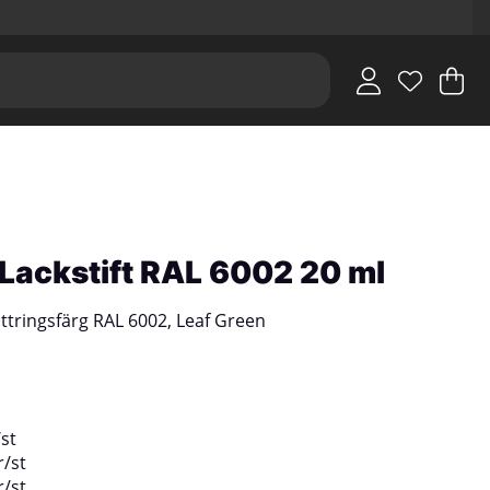
V
An
.
i Lackstift RAL 6002 20 ml
ttringsfärg RAL 6002, Leaf Green
/
st
r
/
st
r
/
st