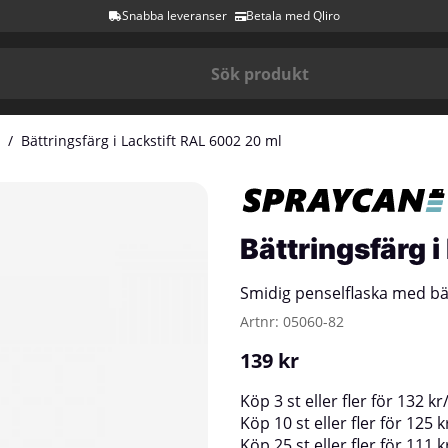
Snabba leveranser
Betala med Qliro
Bättringsfärg i Lackstift RAL 6002 20 ml
Bättringsfärg 
Smidig penselflaska med bä
Artnr:
05060-82
139
kr
Köp
3 st
eller fler för
132
kr
Köp
10 st
eller fler för
125
k
Köp
25 st
eller fler för
111
k