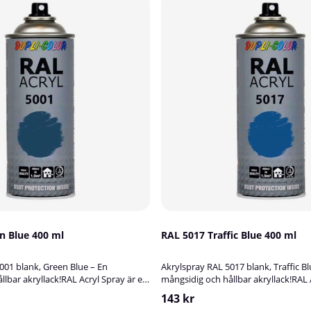
01 Green Blue 400 ml
RAL 5017 Traffic Blue 400 ml
001 blank, Green Blue – En
Akrylspray RAL 5017 blank, Traffic Bl
llbar akryllack!RAL Acryl Spray är en
mångsidig och hållbar akryllack!RAL 
yllack som är perfekt för att
högkvalitativ akryllack som är perfek
143 kr
kydda och dekorera ytor av metall,
bättringsmåla, skydda och dekorera 