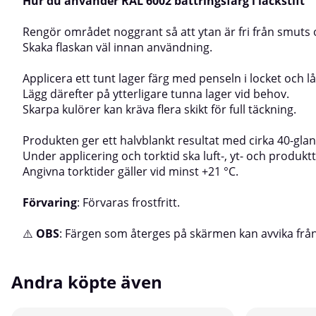
Hur du använder RAL 6002 bättringsfärg i lackstift
Rengör området noggrant så att ytan är fri från smuts o
Skaka flaskan väl innan användning.
Applicera ett tunt lager färg med penseln i locket och lå
Lägg därefter på ytterligare tunna lager vid behov.
Skarpa kulörer kan kräva flera skikt för full täckning.
Produkten ger ett halvblankt resultat med cirka 40-glan
Under applicering och torktid ska luft-, yt- och produk
Angivna torktider gäller vid minst +21 °C.
Förvaring
: Förvaras frostfritt.
⚠️
OBS
: Färgen som återges på skärmen kan avvika från
Andra köpte även