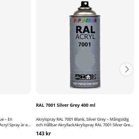
RAL 7001 Silver Grey 400 ml
ue – En
Akrylspray RAL 7001 Blank, Silver Grey – Mångsidig
Acryl Spray är en
och Hållbar AkryllackAkrylspray RAL 7001 Silver Grey
t för att
är en högkvalitativ blank akryllack som passar
143 kr
ytor av metall,
utmärkt för att bättringsmåla, skydda och dekorera