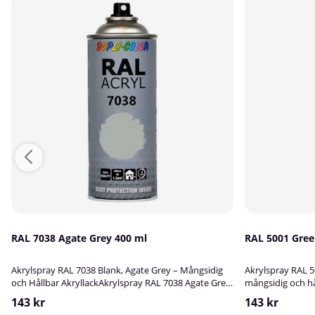
RAL 7038 Agate Grey 400 ml
RAL 50
Akrylspray RAL 7038 Blank, Agate Grey – Mångsidig
Akrylspray RAL 5
och Hållbar AkryllackAkrylspray RAL 7038 Agate Grey
mångsidig och hå
är en högkvalitativ blank akryllack som passar
högkvalitativ akr
143 kr
143 kr
utmärkt för att bättringsmåla, skydda och dekorera
bättringsmåla, s