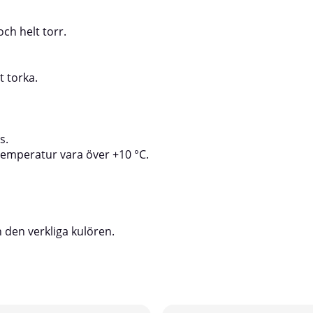
ch helt torr.
t torka.
s.
ttemperatur vara över +10 °C.
 den verkliga kulören.