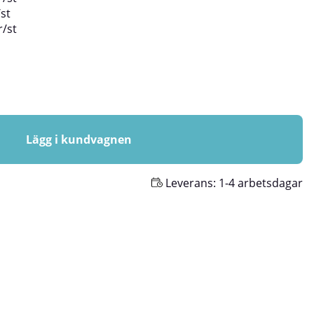
/
st
r
/
st
Lägg i kundvagnen
Leverans:
1-4 arbetsdagar