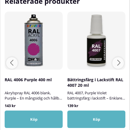
Relaterade produkter
RAL 4006 Purple 400 ml
Bättringsfärg i Lackstift RAL
4007 20 ml
Akrylspray RAL 4006 blank,
RAL 4007, Purple Violet
Purple – En mångsidig och hållbar
bättringsfärg i lackstift – Enklare
akryllack!RAL Acryl Spray är en
än någonsin att åtgärda
143 kr
139 kr
högkvalitativ akryllack som
lackskador!Spraycans RAL-
lämpar sig perfekt för att
lackstift är en vattenbaserad
bättringsmåla, skydda och
bättringsfärg i en smidig
Köp
Köp
dekorera ytor av metall,
penselflaska som gör det enkelt
aluminium, trä, glas, sten och
att reparera små lackskador på