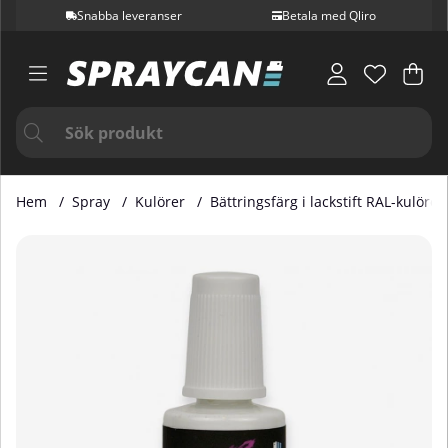
Snabba leveranser
Betala med Qliro
Var
Ant
.
Hem
Spray
Kulörer
Bättringsfärg i lackstift RAL-kulörer
Produktbilder Bättringsfärg i Lackstift RAL 4006 20 ml