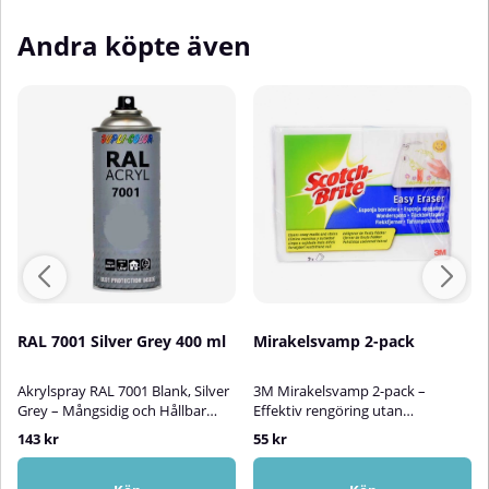
Andra köpte även
RAL 7001 Silver Grey 400 ml
Mirakelsvamp 2-pack
Akrylspray RAL 7001 Blank, Silver
3M Mirakelsvamp 2-pack –
Grey – Mångsidig och Hållbar
Effektiv rengöring utan
AkryllackAkrylspray RAL 7001
kemikalier3M Mirakelsvamp är en
143 kr
55 kr
Silver Grey är en högkvalitativ
praktisk och skonsam
blank akryllack som passar
rengöringssvamp som effektivt
utmärkt för att bättringsmåla,
tar bort svåra fläckar – helt utan