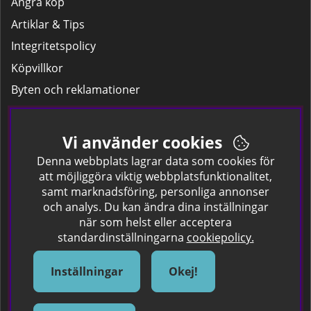
Ångra köp
Artiklar & Tips
Integritetspolicy
Köpvillkor
Byten och reklamationer
Leverans
Hitta färgkoden på bilen.
Vi använder cookies
Företagskund
Denna webbplats lagrar data som cookies för
att möjliggöra viktig webbplatsfunktionalitet,
samt marknadsföring, personliga annonser
Om oss
och analys. Du kan ändra dina inställningar
när som helst eller acceptera
Kontakta oss
standardinställningarna
cookiepolicy.
Om Spraycan
IKEA Färger
Inställningar
Okej!
Sök Säkerhetsdatablad