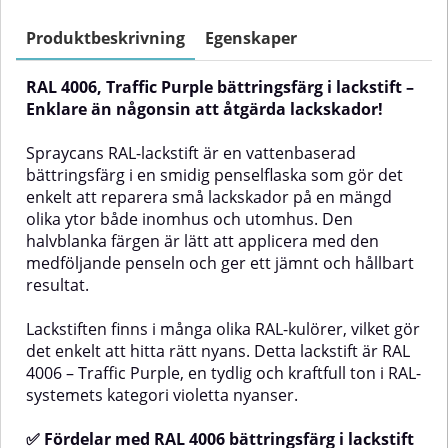
olika plaster. Sprayen kan
en mängd olika ytor både
användas både inom- och
inomhus och utomhus. Den
Produktbeskrivning
Egenskaper
utomhus och ger en hållbar yta
halvblanka färgen är lätt att
som står emot repor,
applicera med den medföljande
RAL 4006, Traffic Purple bättringsfärg i lackstift –
väderpåverkan och
penseln och ger ett jämnt och
korrosion.Den här sprayfärgen
hållbart resultat.Lackstiftet finns i
Enklare än någonsin att åtgärda lackskador!
har kulören RAL 4006 – Purple, en
flera RAL-kulörer för att du ska
intensiv lila nyans som ingår i
kunna hitta rätt nyans till ditt
Spraycans RAL-lackstift är en vattenbaserad
RAL-systemets violetta
projekt. RAL 4007 – Purple Violet
bättringsfärg i en smidig penselflaska som gör det
färgskala.✅ Fördelar med
tillhör RAL-systemets kategori
enkelt att reparera små lackskador på en mängd
Akrylspray RAL 4006Mycket bra
violetta nyanser och är perfekt
färgmatchning för ytor i RAL
för små reparationer där en exakt
olika ytor både inomhus och utomhus. Den
4006Hållbar färg och glansRepfri
färgmatchning är viktig.✅
halvblanka färgen är lätt att applicera med den
och slitstarkUtmärkt vertikal
Fördelar med RAL 4007
medföljande penseln och ger ett jämnt och hållbart
stabilitet (minimalt med
bättringsfärg i lackstiftEnkelt att
resultat.
rinningar)UV- och
användaVattenbaseradJämn och
väderresistentUtmärkt
naturlig finishLång hållbarhetKan
vidhäftningLämpliga
användas på många olika
Lackstiften finns i många olika RAL-kulörer, vilket gör
ytorTräMetallAluminiumGlasStenOlika
ytorExempel på
det enkelt att hitta rätt nyans. Detta lackstift är RAL
typer av
användningsområdenRAL 4007
4006 – Traffic Purple, en tydlig och kraftfull ton i RAL-
plastAnvändningsområdenBättringsmålning
kan med fördel användas
systemets kategori violetta nyanser.
av olika ytor i hemmet eller på
på:Dörrar, fönsterbågar och
arbetsplatsenDekorationsmålning
listerPanel och
av föremålMaskindelar, verktyg
paneltakVentilationskanaler,
✅ Fördelar med RAL 4006 bättringsfärg i lackstift