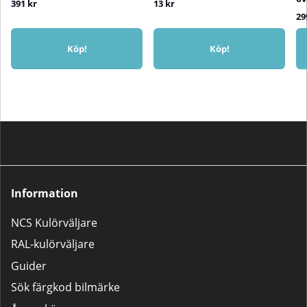
391 kr
13 kr
29
Köp!
Köp!
Information
NCS Kulörväljare
RAL-kulörväljare
Guider
Sök färgkod bilmärke