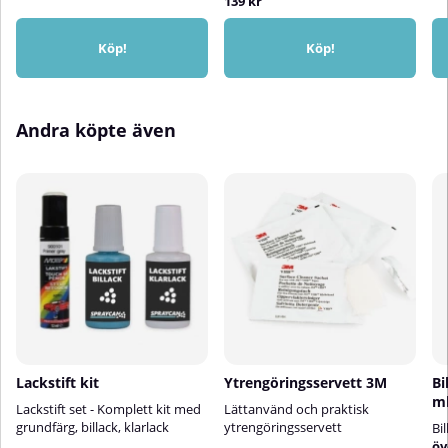
139 kr
lagerRengör ventilen efter
användning genom att spraya
upp och ner i 5 sekunder⚠️
Köp!
Köp!
Applicera inte på syntetiska
färger🎨 Färg på skärm kan
avvika från verklig kulör
Andra köpte även
Lackstift kit
Ytrengöringsservett 3M
Bi
m
Lackstift set - Komplett kit med
Lättanvänd och praktisk
grundfärg, billack, klarlack
ytrengöringsservett
Bi
öv