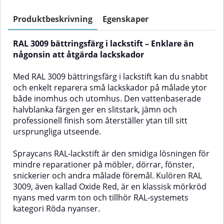
färgen ger en slitstark, jämn och
färgen ger en slitstark, jämn och
professionell finish som
professionell finish som
Produktbeskrivning
Egenskaper
återställer ytan till sitt
återställer ytan till sitt
ursprungliga utseende.Spraycans
ursprungliga utseende.Spraycans
RAL 3009 bättringsfärg i lackstift – Enklare än
RAL-lackstift är den smidiga
RAL-lackstift är den smidiga
lösningen för mindre
lösningen för mindre
någonsin att åtgärda lackskador
reparationer på möbler, dörrar,
reparationer på möbler, dörrar,
fönster, snickerier och andra
fönster, snickerier och andra
Med RAL 3009 bättringsfärg i lackstift kan du snabbt
målade föremål. Kulören RAL
målade föremål. Kulören RAL
och enkelt reparera små lackskador på målade ytor
3012, även kallad Beige Red, är en
3017, även kallad Rose, är en
både inomhus och utomhus. Den vattenbaserade
mjuk nyans som tillhör RAL-
varm och livfull rosa ton som
systemets kategori Röda
tillhör RAL-systemets kategori
halvblanka färgen ger en slitstark, jämn och
nyanser.✅ Fördelar med RAL
Röda nyanser.✅ Fördelar med
professionell finish som återställer ytan till sitt
3012 bättringsfärg i lackstiftEnkel
RAL 3017 bättringsfärg i
ursprungliga utseende.
att använda – färdig att applicera
lackstiftEnkel att använda – färdig
med inbyggd
att applicera med inbyggd
penselVattenbaserad –
penselVattenbaserad –
Spraycans RAL-lackstift är den smidiga lösningen för
miljövänlig och enkel att
miljövänlig och enkel att
mindre reparationer på möbler, dörrar, fönster,
rengöraGer en jämn och naturlig
rengöraGer en jämn och naturlig
snickerier och andra målade föremål. Kulören RAL
halvblank finish (ca 40 glans)Lång
halvblank finish (ca 40 glans)Lång
3009, även kallad Oxide Red, är en klassisk mörkröd
hållbarhet och mycket god
hållbarhet och mycket god
nyans med varm ton och tillhör RAL-systemets
täckförmågaPassar många olika
täckförmågaPassar många olika
typer av
typer av
kategori Röda nyanser.
en
underlagAnvändningsområdenDen
underlagAnvändningsområdenDen