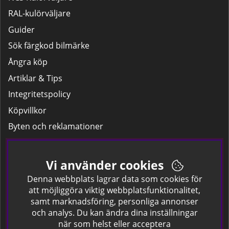
RAL-kulörväljare
Guider
Sök färgkod bilmärke
Ångra köp
Artiklar & Tips
Integritetspolicy
Köpvillkor
Byten och reklamationer
Leverans
Hitta färgkoden på bilen.
Vi använder cookies
Företagskund
Denna webbplats lagrar data som cookies för
att möjliggöra viktig webbplatsfunktionalitet,
samt marknadsföring, personliga annonser
Om oss
och analys. Du kan ändra dina inställningar
när som helst eller acceptera
Kontakta oss