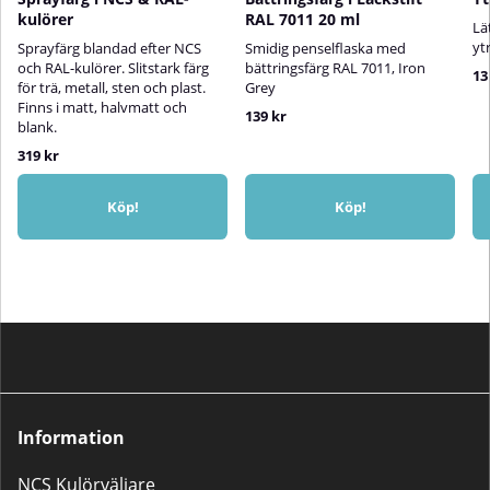
du osäker på vilken primer du ska
kulörer
RAL 7011 20 ml
använda, kika gärna i vår
Lä
grundfärgsguide
yt
Sprayfärg blandad efter NCS
Smidig penselflaska med
och RAL-kulörer. Slitstark färg
bättringsfärg RAL 7011, Iron
13
för trä, metall, sten och plast.
Grey
Finns i matt, halvmatt och
139 kr
blank.
319 kr
Köp!
Köp!
Information
NCS Kulörväljare