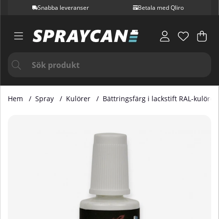
Snabba leveranser
Betala med Qliro
Var
Ant
.
Hem
Spray
Kulörer
Bättringsfärg i lackstift RAL-kulörer
Produktbilder Bättringsfärg i Lackstift RAL 3009 20 ml