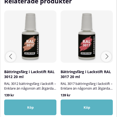
Relaterade produkter
Bättringsfärg i Lackstift RAL
Bättringsfärg i Lackstift RAL
3012 20 ml
3017 20 ml
RAL 3012 bättringsfärg i lackstift –
RAL 3017 bättringsfärg i lackstift –
Enklare än någonsin att åtgärda
Enklare än någonsin att åtgärda
lackskadorMed RAL 3012
lackskadorMed RAL 3017
139 kr
139 kr
bättringsfärg i lackstift kan du
bättringsfärg i lackstift kan du
snabbt och enkelt reparera små
snabbt och enkelt reparera små
lackskador på målade ytor både
lackskador på målade ytor både
Köp
Köp
inomhus och utomhus. Den
inomhus och utomhus. Den
vattenbaserade halvblanka
vattenbaserade halvblanka