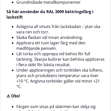
gäller vid minst +21 °C.⚠️
gäller vid minst +21 °C.⚠️
Grundmålade metallkomponenter
Obs!Färgen som visas på
Obs!Färgen som visas på
skärmen kan skilja sig något från
skärmen kan skilja sig något från
Så här använder du RAL 3009 bättringsfärg i
den verkliga kulören. Produkten
den verkliga kulören. Produkten
lackstift
ska förvaras frostfritt.
ska förvaras frostfritt.
Avlägsna all smuts från lackskadan – ytan ska
vara ren och torr.
Skaka flaskan väl innan användning.
Applicera ett tunt lager färg med den
medföljande penseln.
Låt torka och upprepa vid behov för full
täckning. Skarpa kulörer kan behöva appliceras
i flera skikt för bästa resultat.
Under appliceringen och torktiden ska luftens,
ytans och produktens temperatur vara över
+10 °C. Angivna torktider gäller vid minst +21
°C.
⚠️ Obs!
Färgen som visas på skärmen kan skilja sig