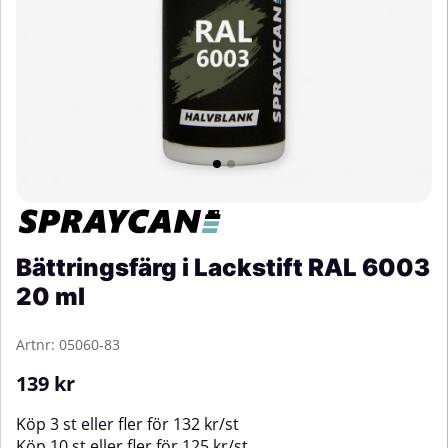
Bättringsfärg i Lackstift RAL 6003
20 ml
Artnr:
05060-83
139
kr
Köp
3 st
eller fler för
132
kr
/
st
Köp
10 st
eller fler för
125
kr
/
st