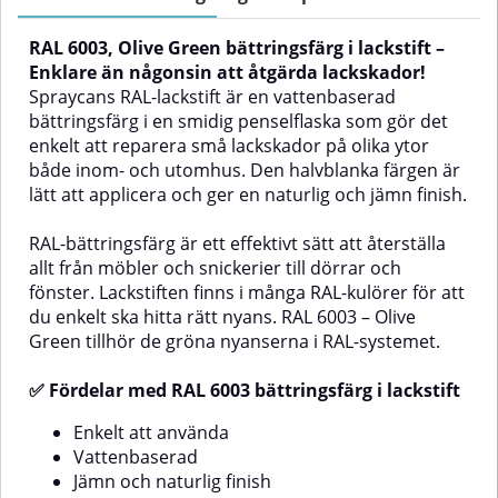
utomhus. Färgen är halvblank,
utomhus. Färgen är halvblank,
lätt att applicera och ger ett
lätt att applicera och ger ett
RAL 6003, Olive Green bättringsfärg i lackstift –
jämnt och naturligt resultat med
jämnt och naturligt resultat med
den medföljande penseln.RAL-
den medföljande penseln.RAL-
Enklare än någonsin att åtgärda lackskador!
bättringsfärg i lackstift är ett
bättringsfärg i lackstift är ett
Spraycans RAL-lackstift är en vattenbaserad
effektivt sätt att reparera mindre
effektivt sätt att åtgärda mindre
bättringsfärg i en smidig penselflaska som gör det
lackskador på exempelvis
lackskador på exempelvis
enkelt att reparera små lackskador på olika ytor
möbler, lister, dörrar och fönster.
möbler, lister, dörrar och fönster.
både inom- och utomhus. Den halvblanka färgen är
Lackstiften finns i ett stort antal
Lackstiften finns i ett stort urval
RAL-kulörer så att du enkelt kan
av RAL-kulörer för att du enkelt
lätt att applicera och ger en naturlig och jämn finish.
hitta rätt nyans. RAL 6006 – Grey
ska kunna hitta rätt nyans. RAL
Olive tillhör RAL-systemets gröna
6004 – Blue Green tillhör RAL-
RAL-bättringsfärg är ett effektivt sätt att återställa
nyanser.✅ Fördelar med RAL
systemets gröna nyanser.✅
allt från möbler och snickerier till dörrar och
6006 bättringsfärg i lackstiftEnkelt
Fördelar med RAL 6004
att användaVattenbaseradJämn
bättringsfärg i lackstiftEnkelt att
fönster. Lackstiften finns i många RAL-kulörer för att
och naturlig finishLång
användaVattenbaseradJämn och
du enkelt ska hitta rätt nyans. RAL 6003 – Olive
hållbarhetKan användas på en
naturlig finishLång hållbarhetKan
Green tillhör de gröna nyanserna i RAL-systemet.
mängd olika ytorExempel på
användas på en mängd olika
användningsområdenDen
ytorExempel på
✅ Fördelar med RAL 6003 bättringsfärg i lackstift
smidiga penselflaskan med RAL
användningsområdenDen
6006 är idealisk för att reparera
smidiga penselflaskan med RAL
små lackskador på bland
6004 är idealisk för reparation av
Enkelt att använda
annat:Dörrar, fönsterbågar och
små lackskador på bland
Vattenbaserad
listerPanel och
annat:Dörrar, fönsterbågar och
Jämn och naturlig finish
paneltakVentilationskanaler,
listerPanel och