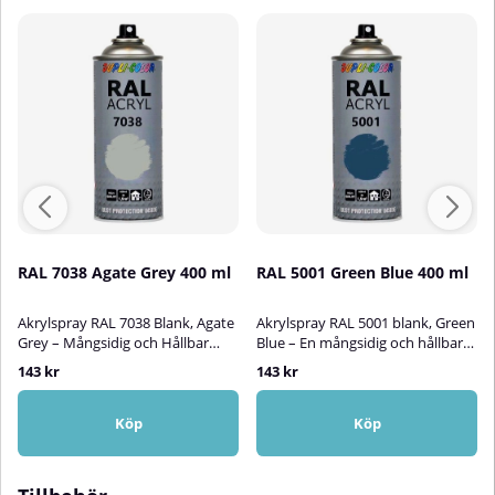
RAL 7038 Agate Grey 400 ml
RAL 5001 Green Blue 400 ml
Akrylspray RAL 7038 Blank, Agate
Akrylspray RAL 5001 blank, Green
Grey – Mångsidig och Hållbar
Blue – En mångsidig och hållbar
AkryllackAkrylspray RAL 7038
akryllack!RAL Acryl Spray är en
143 kr
143 kr
Agate Grey är en högkvalitativ
högkvalitativ akryllack som är
blank akryllack som passar
perfekt för att bättringsmåla,
utmärkt för att bättringsmåla,
skydda och dekorera ytor av
Köp
Köp
skydda och dekorera ytor av trä,
metall, aluminium, trä, glas, sten
metall, aluminium, plast, glas eller
och olika typer av plast.
sten. Färgen lämpar sig för både
Akryllacken kan användas för