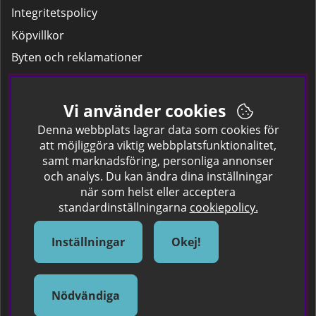
Integritetspolicy
Köpvillkor
Byten och reklamationer
Leverans
Hitta färgkoden på bilen.
Vi använder cookies
Företagskund
Denna webbplats lagrar data som cookies för
att möjliggöra viktig webbplatsfunktionalitet,
samt marknadsföring, personliga annonser
Om oss
och analys. Du kan ändra dina inställningar
när som helst eller acceptera
Kontakta oss
standardinställningarna
cookiepolicy.
Om Spraycan
IKEA Färger
Inställningar
Okej!
Sök Säkerhetsdatablad
Samarbete / Dyhrs Garage
Nödvändiga