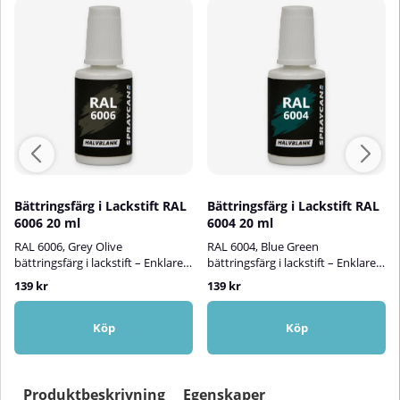
Bättringsfärg i Lackstift RAL
Bättringsfärg i Lackstift RAL
6006 20 ml
6004 20 ml
RAL 6006, Grey Olive
RAL 6004, Blue Green
bättringsfärg i lackstift – Enklare
bättringsfärg i lackstift – Enklare
än någonsin att åtgärda
än någonsin att åtgärda
139 kr
139 kr
lackskador!Spraycans RAL-
lackskador!Spraycans RAL-
lackstift är en vattenbaserad
lackstift är en vattenbaserad
bättringsfärg i smidig
bättringsfärg i smidig
Köp
Köp
penselflaska som gör det enkelt
penselflaska som gör det enkelt
att snabbt reparera små
att snabbt reparera små
lackskador på olika ytor och
lackskador på olika ytor och
föremål, både inom- och
föremål, både inom- och
Produktbeskrivning
Egenskaper