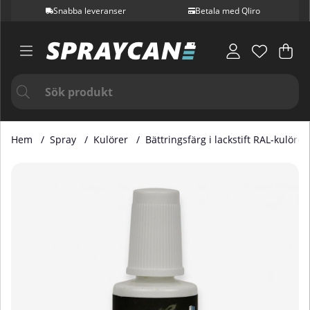
Snabba leveranser
Betala med Qliro
Var
Ant
.
Hem
Spray
Kulörer
Bättringsfärg i lackstift RAL-kulörer
Produktbilder Bättringsfärg i Lackstift RAL 6003 20 ml