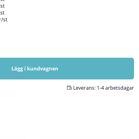
/
st
/
st
r
/
st
Lägg i kundvagnen
Leverans:
1-4 arbetsdagar