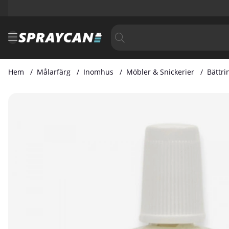
Hem
Målarfärg
Inomhus
Möbler & Snickerier
Bättri
Produktbilder Bättringsfärg NCS S 0502-Y