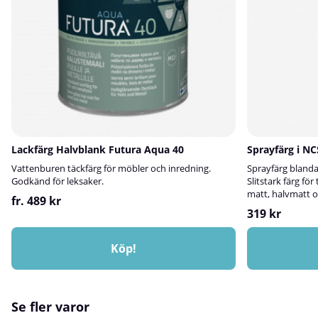
branscher:Metall
Transport- och 
Ytrengöringsserv
Lackfärg Halvblank Futura Aqua 40
Sprayfärg i N
Vattenburen täckfärg för möbler och inredning.
Sprayfärg blanda
Godkänd för leksaker.
Slitstark färg för
matt, halvmatt o
fr. 489 kr
319 kr
Köp!
Se fler varor