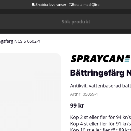
Snabba leveranser
Betala med Qliro
ngsfärg NCS S 0502-Y
Bättringsfärg
Antikvit, vattenbaserad bät
Artnr:
05059-1
99
kr
Köp
2 st
eller fler för
94
kr
/
s
Köp
4 st
eller fler för
91
kr
/
s
Köp
10 st
eller fler för
89
kr