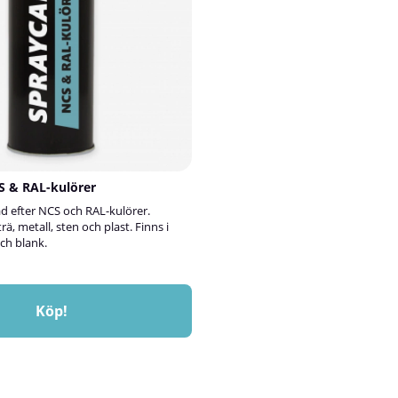
bearbetning • Skyltproduktion •
penselflaskan med RAL 1023 kan anv
fordonsindustri⚠️ OBS!3M
reparera små lackskador på:Dörrar, 
listerPaneler och paneltakTrappräc
ett är inte ett desinfektionsmedel.
snickerierVentilationskanaler, värm
rörledningarGrundmålade metallko
använder du RAL 1023 bättringsfärg 
lackstiftAvlägsna all smuts från lack
vara ren och torr.Skaka flaskan väl 
användning.Applicera ett tunt lager
medföljande penseln.Låt torka och 
behov för full täckning. Skarpa kulö
CS & RAL-kulörer
appliceras i flera skikt för bästa res
appliceringen och torktiden ska luft
d efter NCS och RAL-kulörer.
produktens temperatur vara över +1
 trä, metall, sten och plast. Finns i
torktider gäller vid minst +21 °C.⚠️
ch blank.
visas på skärmen kan skilja sig någo
verkliga kulören.Produkten ska förvar
Köp!