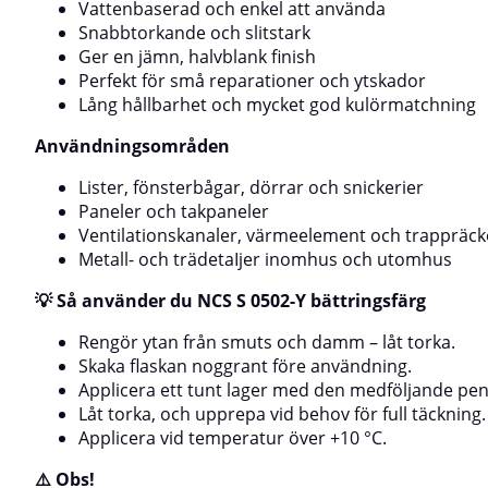
medföljande pen
Vattenbaserad och enkel att använda
för exakt applicering.För bästa resultat, måla i tunna
behov för full t
lager och låt torka mellan strykningarna.
Snabbtorkande och slitstark
appliceras i flera
Ger en jämn, halvblank finish
appliceringen oc
Perfekt för små reparationer och ytskador
produktens temp
torktider gäller
Lång hållbarhet och mycket god kulörmatchning
visas på skärmen 
Användningsområden
verkliga kulören.
Lister, fönsterbågar, dörrar och snickerier
Paneler och takpaneler
Ventilationskanaler, värmeelement och trappräc
Metall- och trädetaIjer inomhus och utomhus
💡 Så använder du NCS S 0502-Y bättringsfärg
Rengör ytan från smuts och damm – låt torka.
Skaka flaskan noggrant före användning.
Applicera ett tunt lager med den medföljande pen
Låt torka, och upprepa vid behov för full täckning.
Applicera vid temperatur över +10 °C.
⚠️ Obs!