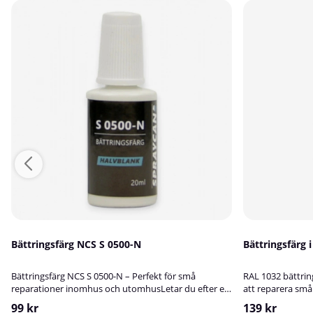
Bättringsfärg NCS S 0500-N
Bättringsfärg 
Bättringsfärg NCS S 0500-N – Perfekt för små
RAL 1032 bättring
reparationer inomhus och utomhusLetar du efter en
att reparera små
smidig lösning för att snabbt åtgärda repor, märken
lackstift kan du
99 kr
139 kr