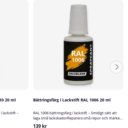
010 20 ml
Bättringsfärg i Lackstift RAL 1006 20 ml
 lackstift –
RAL 1006 bättringsfärg i lackstift – Smidigt sätt att
laga små lackskadorReparera små repor och märken
r en
snabbt och enkelt med RAL 1006 bättringsfärg i
139 kr