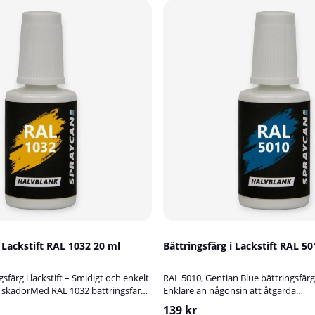
i Lackstift RAL 1032 20 ml
Bättringsfärg i Lackstift RAL 5
sfärg i lackstift – Smidigt och enkelt
RAL 5010, Gentian Blue bättringsfärg i
 skadorMed RAL 1032 bättringsfärg i
Enklare än någonsin att åtgärda
 snabbt och enkelt reparera små
lackskador!Spraycans RAL-lackstift ä
139 kr