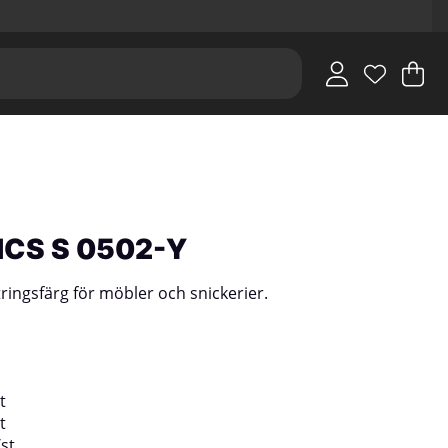
V
An
.
 NCS S 0502-Y
tringsfärg för möbler och snickerier.
t
t
/
st