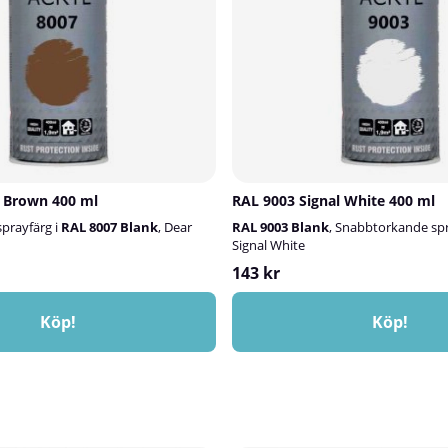
er.🎨 Baslack:Vid behov används
 Eco Plus som kulör/baslack.
a torr innan klarlack appliceras.🧽
 och avfetta ytan noggrant före
 Octoral C240 är en 2K-klarlack och
ed rätt härdare före användning.
H35 MS Härdare Medium enligt
landet 2:1. Produkten är avsedd för
uk.
 Brown 400 ml
RAL 9003 Signal White 400 ml
prayfärg i
RAL 8007 Blank
, Dear
RAL 9003 Blank
, Snabbtorkande spr
Signal White
143 kr
Köp!
Köp!