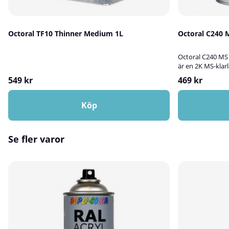
Octoral TF10 Thinner Medium 1L
Octoral C240 M
Octoral C240 MS 
är en 2K MS-klarl
Klarlacken använ
549 kr
469 kr
Billack Octobase
skyddande yta p
Octoral H35 MS 
Köp
blandningsförhåll
1 del härdare. V
med Octoral TA9
Se fler varor
databladets anvi
C240 MS Klarlack
billackeringAnvä
och skyddande s
MS Härdare Med
Octoral TA910 U
denna produkt✅
Medium krävs. Bla
1 del härdare.➕ 
Medium kan anvä