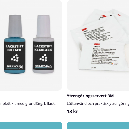
Ytrengöringsservett 3M
omplett kit med grundfärg, billack,
Lättanvänd och praktisk ytrengörin
13 kr