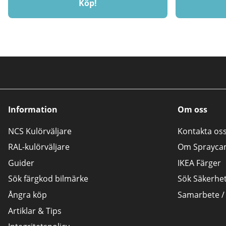
Köp!
Information
Om oss
NCS Kulörväljare
Kontakta os
RAL-kulörväljare
Om Sprayca
Guider
IKEA Färger
Sök färgkod bilmärke
Sök Säkerhe
Ångra köp
Samarbete /
Artiklar & Tips