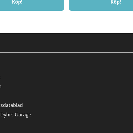
Köp!
Köp!
s
n
tsdatablad
 Dyhrs Garage