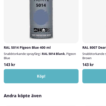
0–10% Uni Thinn
Billack Octobase
Baslacken ska var
Förarbete:Rengör
lackering.⚠️ OBS!
måste blandas m
Använd Octoral 
blandningsförhål
professionellt br
RAL 5014 Pigeon Blue 400 ml
RAL 8007 Dear
Snabbtorkande sprayfärg i
RAL 5014 Blank
, Pigeon
Snabbtorkande s
Blue
Brown
143 kr
143 kr
Köp!
Andra köpte även