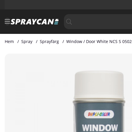
Hem
Spray
Sprayfärg
Window / Door White NCS S 0502
Produktbilder Window / Door White NCS S 0502-Y 400ml