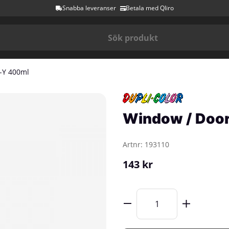
Snabba leveranser
Betala med Qliro
-Y 400ml
Window / Doo
Artnr:
193110
143
kr