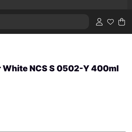
V
An
.
r White NCS S 0502-Y 400ml