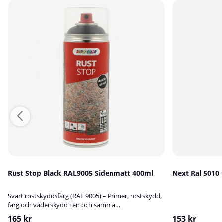
Rust Stop Black RAL9005 Sidenmatt 400ml
Next Ral 5010
Svart rostskyddsfärg (RAL 9005) – Primer, rostskydd,
färg och väderskydd i en och samma
sprayburk!Rostskyddsfärg i spray som inte bara ger
165 kr
153 kr