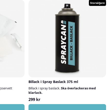
och thinner före användning. Blandningsförhållandet
Storsäljare
skiljer sig beroende på om produkten används som
slipgrund eller non-sanding/vått-i-vått. Vid non-
sanding-applicering ska nästa lager appliceras inom
angivet tidsfönster enligt databladet. Produkten är
avsedd för professionellt bruk.Länkar till
datablad:Slipgrund/sandingNon-sanding
Billack i Spray Baslack 375 ml
gsservett
Billack i spray baslack.
Ska överlackeras med
klarlack.
299 kr