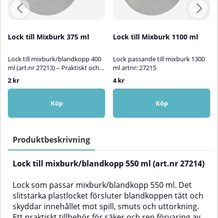
Lock till Mixburk 375 ml
Lock till Mixburk 1100 ml
Lock till mixburk/blandkopp 400
Lock passande till mixburk 1300
ml (art.nr 27213) – Praktiskt och
ml artnr: 27215
tättslutande lock för säker
2 kr
4 kr
förvaringLock som passar till
mixburk/blandkopp på 400 ml.
Det tättslutande locket är
Köp
Köp
tillverkat av hållbar plast och ger
ett pålitligt skydd mot spill,
damm och kontaminering.
Perfekt för täckning av blandad
Produktbeskrivning
färg, lack, spackel eller andra
vätskor under och efter
Lock till mixburk/blandkopp 550 ml (art.nr 27214)
arbetet.✅ Fördelar med lock till
mixburk 400 mlTättslutande
passform som förhindrar spill och
Lock som passar mixburk/blandkopp 550 ml. Det
uttorkningTillverkat av slitstark
slitstarka plastlocket försluter blandkoppen tätt och
och kemikalieresistent
skyddar innehållet mot spill, smuts och uttorkning.
plastÅteranvändbart och lätt att
Ett praktiskt tillbehör för säker och ren förvaring av
rengöraPassar