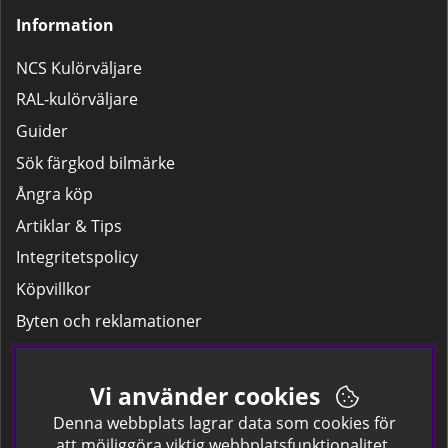
Information
NCS Kulörväljare
RAL-kulörväljare
Guider
Sök färgkod bilmärke
Ångra köp
Artiklar & Tips
Integritetspolicy
Köpvillkor
Byten och reklamationer
Leverans
Hitta färgkoden på bilen.
Vi använder cookies
Företagskund
Denna webbplats lagrar data som cookies för
att möjliggöra viktig webbplatsfunktionalitet,