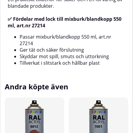
mixburkar/blandkoppar på 400
blandade produkter.
ml (art.nr 27213)Praktiskt vid
mellanlagring av färg och
✅ Fördelar med lock till mixburk/blandkopp 550
blandade
ml, art.nr 27214
produkterAnvändningsområdeAnvänds
tillsammans med
Passar mixburk/blandkopp 550 ml, art.nr
esterSå
mixburkar/blandkoppar för
blandning och förvaring av färg,
27214
lack, spackel, härdare och andra
Ger tät och säker förslutning
vätskor inom industri, verkstad
Skyddar mot spill, smuts och uttorkning
och måleri.
Tillverkat i slitstark och hållbar plast
tur:
Andra köpte även