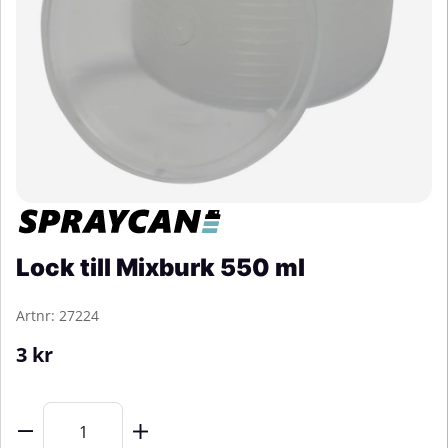
Lock till Mixburk 550 ml
Artnr:
27224
3
kr