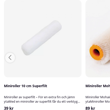
Miniroller 10 cm Superfilt
Miniroller Mo
Miniroller av superfilt – För en extra fin och jämn
Miniroller Mohair
ytaMed en miniroller av superfilt får du ett verktyg
ytaMiniroller Moh
som är särskilt utvecklat för att skapa en mycket
av äkta ullväv m
39 kr
89 kr