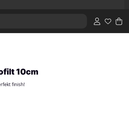
V
An
.
ofilt 10cm
rfekt finish!