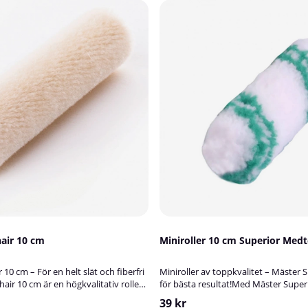
hair 10 cm
Miniroller 10 cm Superior Med
 10 cm – För en helt slät och fiberfri
Miniroller av toppkvalitet – Mäster 
air 10 cm är en högkvalitativ roller
för bästa resultat!Med Mäster Superi
ed 5 mm lugglängd, speciellt
cm får du en roller av högsta kvalite
39 kr