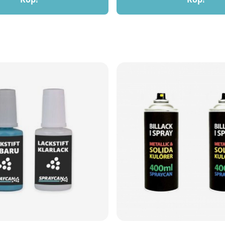
industri, när du snabbt och säkert b
gamla tätningar utan att skada ytan.