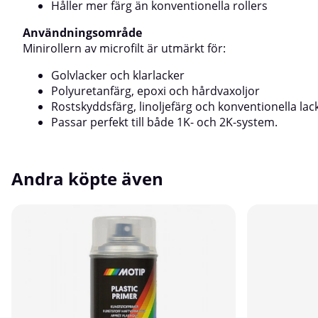
extra jämn och professionell yta. Den är ett pålitligt
Håller mer färg än konventionella rollers
hjälpmedel oavsett om du målar hemma eller
arbetar professionellt.
Användningsområde
Minirollern av microfilt är utmärkt för:
Golvlacker och klarlacker
Polyuretanfärg, epoxi och hårdvaxoljor
Rostskyddsfärg, linoljefärg och konventionella lac
Passar perfekt till både 1K- och 2K-system.
Andra köpte även