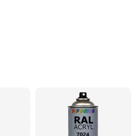
interiöra ytor
skilt användbar
en där precision