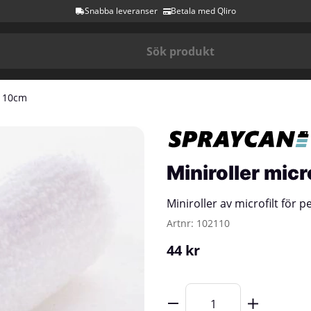
Snabba leveranser
Betala med Qliro
t 10cm
Miniroller micr
Miniroller av microfilt för pe
Artnr:
102110
44
kr