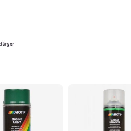
Miniroller är utmärkt för målning av 
som väggar, tak och golv. Den är sär
på mindre ytor eller i trånga utrymm
och smidighet är viktigt.
kfärger