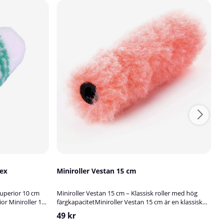
tex
Miniroller Vestan 15 cm
Superior 10 cm
Miniroller Vestan 15 cm – Klassisk roller med hög
or Miniroller 10
färgkapacitetMiniroller Vestan 15 cm är en klassisk
t, framtagen för
roller inom yrkesmåleri och ett utmärkt val för
49 kr