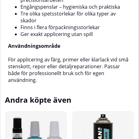
precisionsarbeten
precisa.Bättringsfärg till bilen
Engångspenslar – hygieniska och praktiska
hittar du här
Tre olika spetsstorlekar för olika typer av
skador
Finns i flera förpackningsstorlekar
Ger exakt applicering utan spill
Användningsområde
För applicering av färg, primer eller klarlack vid små
stenskott, repor eller detaljreparationer. Passar
både för professionellt bruk och för egen
användning.
Andra köpte även