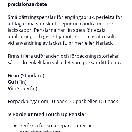
för små lagningarGer bra kontroll
precision.Penseln har ett
precisionsarbete
vid precisionsarbeteSyntetborst
rödlackerat träskaft som inte
som passar till både färg och
bara ger ett klassiskt utseende,
Små bättringspenslar för engångsbruk, perfekta för
klarlackIdealisk för stenskott,
utan också ligger skönt i handen
att laga små stenskott, repor och andra mindre
repor och
och gör penseln bekväm att
lackskador. Penslarna har fin spets för exakt
smådetaljerSpecifikationMaterial:
arbeta med även under längre
SyntetAntal: 1 st
stunder.✅ Fördelar med
applicering och ger ett jämnt, kontrollerat resultat
Stenskottspensel nr 4Tillverkad
vid användning av lackstift, primer eller klarlack.
av mjukt ponnyhår för jämn och
kontrollerad
Finns i flera utföranden och förpackningsstorlekar
färgappliceringPerfekt för
reparation av stenskott och
så att du enkelt kan välja det som passar ditt behov:
andra lackdefekterSmidig storlek
som ger hög precision i
Grön
(Standard)
arbetetRödlackerat träskaft för
Gul
(Fin)
bra grepp och klassisk
Vit
(Superfin)
designAnvändningsområdenReparat
av stenskottÅtgärdande av små
lackdefekterLämplig vid finare
Förpackningar om 10-pack, 30-pack eller 100-pack
detaljarbeten inom billackering
och hobbyprojektMed
✅ Fördelar med Touch Up Penslar
Stenskottspensel nr 4 får du ett
pålitligt verktyg som gör
Perfekta för små reparationer och
lackreparationer enklare,
snyggare och mer