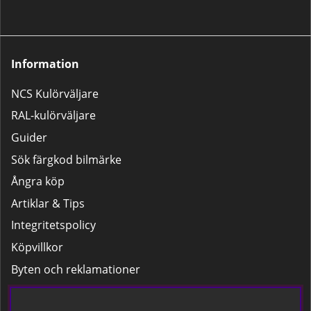
populära 2K-lackpaket:Lilla
Lackpaketet – För mindre
bättringsarbeten som tanklock,
backspeglar m.m.Stora
Lackpaketet – För större
Information
reparationer som dörrar,
kofångare och liknande.
NCS Kulörväljare
RAL-kulörväljare
Guider
Sök färgkod bilmärke
Ångra köp
Artiklar & Tips
Integritetspolicy
Köpvillkor
Byten och reklamationer
Leverans