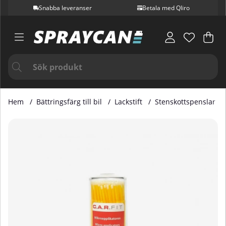
Snabba leveranser
Betala med Qliro
Var
Ant
.
Hem
Bättringsfärg till bil
Lackstift
Stenskottspenslar
Produktbilder Touch Up Pensel