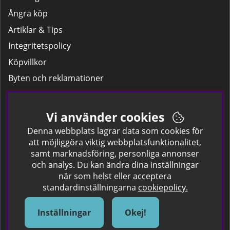
Ångra köp
Artiklar & Tips
Integritetspolicy
Köpvillkor
Byten och reklamationer
Leverans
Hitta färgkoden på bilen.
Vi använder cookies
Företagskund
Denna webbplats lagrar data som cookies för
att möjliggöra viktig webbplatsfunktionalitet,
samt marknadsföring, personliga annonser
Om oss
och analys. Du kan ändra dina inställningar
när som helst eller acceptera
Kontakta oss
standardinställningarna
cookiepolicy.
Om Spraycan
IKEA Färger
Inställningar
Okej!
Sök Säkerhetsdatablad