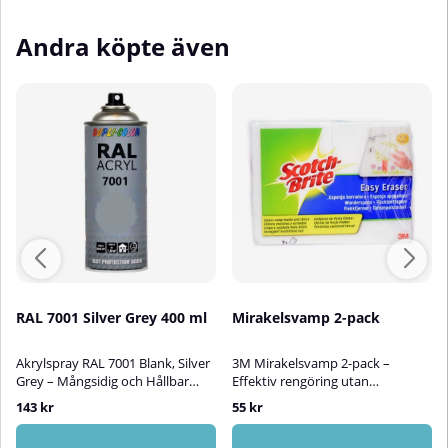
Andra köpte även
RAL 7001 Silver Grey 400 ml
Mirakelsvamp 2-pack
Akrylspray RAL 7001 Blank, Silver
3M Mirakelsvamp 2-pack –
Grey – Mångsidig och Hållbar
Effektiv rengöring utan
AkryllackAkrylspray RAL 7001
kemikalier3M Mirakelsvamp är en
143 kr
55 kr
Silver Grey är en högkvalitativ
praktisk och skonsam
blank akryllack som passar
rengöringssvamp som effektivt