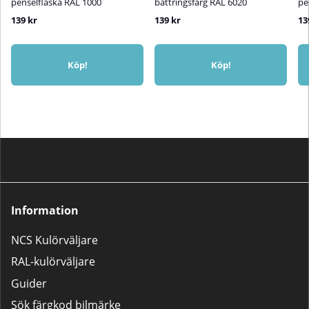
penselflaska RAL 1000
bättringsfärg RAL 6020
pe
139 kr
139 kr
13
Köp!
Köp!
Information
NCS Kulörväljare
RAL-kulörväljare
Guider
Sök färgkod bilmärke