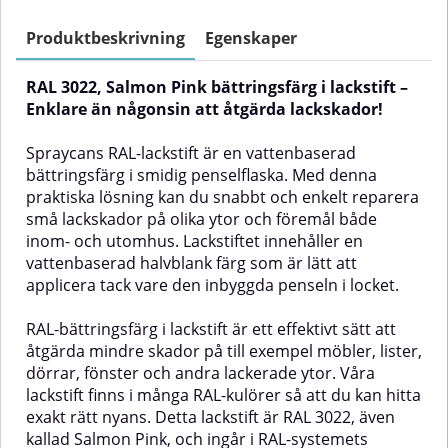
och enkelt reparera små
reparera små lackskador på olika
lackskador på olika ytor och
ytor och föremål både inom- och
Produktbeskrivning
Egenskaper
föremål både inom- och
utomhus. Färgstiftet är fyllt med
utomhus. Lackstiftet innehåller
en vattenbaserad halvblank färg
RAL 3022, Salmon Pink bättringsfärg i lackstift –
en vattenbaserad halvblank färg
som är lätt att applicera med den
som appliceras lätt med den
medföljande penseln.RAL-
Enklare än någonsin att åtgärda lackskador!
inbyggda penseln.RAL-
bättringsfärg i lackstift är ett
bättringsfärg i lackstift är ett
enkelt och effektivt sätt att
Spraycans RAL-lackstift är en vattenbaserad
snabbt, effektivt och träffsäkert
reparera små lackskador på till
bättringsfärg i smidig penselflaska. Med denna
sätt att återställa mindre skador
exempel möbler, lister, dörrar,
praktiska lösning kan du snabbt och enkelt reparera
på möbler, lister, dörrar, fönster
fönster och andra föremål. Våra
och andra målade detaljer.
lackstift finns i ett stort antal RAL-
små lackskador på olika ytor och föremål både
Sortimentet finns i en mängd
kulörer, så du kan hitta den
inom- och utomhus. Lackstiftet innehåller en
RAL-kulörer så att du alltid kan
exakta nyansen som matchar din
vattenbaserad halvblank färg som är lätt att
hitta rätt nyans. Denna variant är
yta. Det här lackstiftet är RAL
applicera tack vare den inbyggda penseln i locket.
RAL 5001 – Green Blue, som
3031, även kallad Orient Red, och
tillhör RAL-systemets kategori Blå
ingår i RAL-systemets kategori
nyanser.✅ Fördelar med RAL
röda nyanser.✅ Fördelar med
RAL-bättringsfärg i lackstift är ett effektivt sätt att
5001 bättringsfärg i lackstiftEnkelt
RAL 3031 bättringsfärg i
åtgärda mindre skador på till exempel möbler, lister,
att användaVattenbaseradJämn
lackstift:Enkelt att
dörrar, fönster och andra lackerade ytor. Våra
och naturlig finishLång
användaVattenbaseradJämn och
lackstift finns i många RAL-kulörer så att du kan hitta
hållbarhetKan användas på
naturlig finishLång hållbarhetKan
många olika ytorExempel på
användas på en mängd olika
exakt rätt nyans. Detta lackstift är RAL 3022, även
användningsområdenDen
ytorExempel på
kallad Salmon Pink, och ingår i RAL-systemets