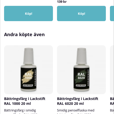
139 kr
lagerRengör ventilen efter
användning genom att spraya
upp och ner i 5 sekunder⚠️
Köp!
Köp!
Applicera inte på syntetiska
färger🎨 Färg på skärm kan
avvika från verklig kulör
Andra köpte även
Bättringsfärg i Lackstift
Bättringsfärg i Lackstift
Bä
RAL 1000 20 ml
RAL 6020 20 ml
RA
Bättringsfärg i smidig
Smidig penselflaska med
Bä