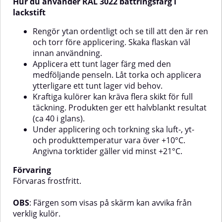
Hur du använder RAL 3022 bättringsfärg i
+21°C.FörvaringFörvaras
produktens temperatur vara
frostfritt.OBS: Färgen som visas
över +10°C. Angivna torktider
lackstift
på skärm kan avvika från verklig
gäller vid minst
kulör.
+21°C.FörvaringFörvaras
Rengör ytan ordentligt och se till att den är ren
frostfritt.OBS: Färgen som visas
och torr före applicering. Skaka flaskan väl
på skärm kan avvika något från
innan användning.
verklig kulör.
Applicera ett tunt lager färg med den
medföljande penseln. Låt torka och applicera
ytterligare ett tunt lager vid behov.
Kraftiga kulörer kan kräva flera skikt för full
täckning. Produkten ger ett halvblankt resultat
(ca 40 i glans).
Under applicering och torkning ska luft-, yt-
och produkttemperatur vara över +10°C.
Angivna torktider gäller vid minst +21°C.
Förvaring
Förvaras frostfritt.
OBS
: Färgen som visas på skärm kan avvika från
verklig kulör.