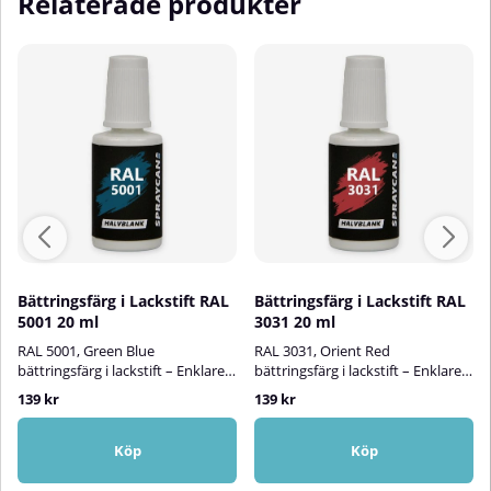
Relaterade produkter
Bättringsfärg i Lackstift RAL
Bättringsfärg i Lackstift RAL
5001 20 ml
3031 20 ml
RAL 5001, Green Blue
RAL 3031, Orient Red
bättringsfärg i lackstift – Enklare
bättringsfärg i lackstift – Enklare
än någonsin att åtgärda
än någonsin att åtgärda
139 kr
139 kr
lackskador!Spraycans RAL-
lackskador!Spraycans RAL-
lackstift är en vattenbaserad
lackstift är en vattenbaserad
bättringsfärg i en smidig
bättringsfärg i smidig
Köp
Köp
penselflaska. Med denna
penselflaska. Med vår färg i
praktiska lösning kan du snabbt
lackstift kan du enkelt och snabbt