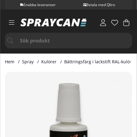
Snabba leveranser
Betala med Qliro
Var
Ant
.
Hem
Spray
Kulörer
Bättringsfärg i lackstift RAL-kulörer
Produktbilder Bättringsfärg i Lackstift RAL 3022 20 ml