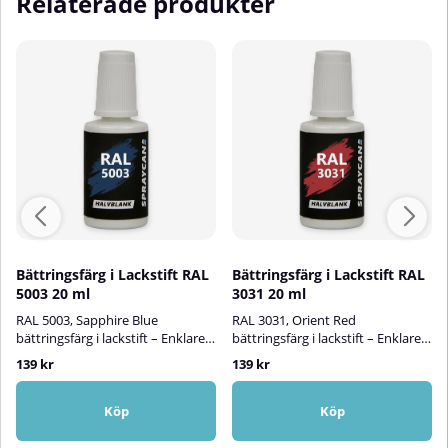
Relaterade produkter
Bättringsfärg i Lackstift RAL
Bättringsfärg i Lackstift RAL
5003 20 ml
3031 20 ml
RAL 5003, Sapphire Blue
RAL 3031, Orient Red
bättringsfärg i lackstift – Enklare
bättringsfärg i lackstift – Enklare
än någonsin att åtgärda
än någonsin att åtgärda
139 kr
139 kr
lackskador!Spraycans RAL-
lackskador!Spraycans RAL-
lackstift är en vattenbaserad
lackstift är en vattenbaserad
bättringsfärg i smidig
bättringsfärg i smidig
Köp
Köp
penselflaska. Med vår färg i
penselflaska. Med vår färg i
lackstift kan du enkelt och snabbt
lackstift kan du enkelt och snabbt