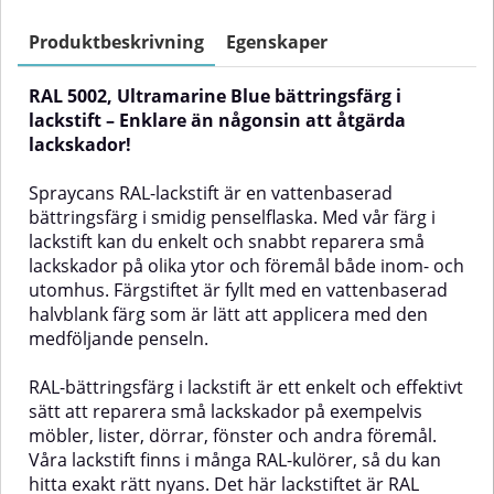
reparera små lackskador på olika
reparera små lackskador på olika
ytor och föremål både inom- och
ytor och föremål både inom- och
Produktbeskrivning
Egenskaper
utomhus. Färgstiftet är fyllt med
utomhus. Färgstiftet är fyllt med
en vattenbaserad halvblank färg
en vattenbaserad halvblank färg
RAL 5002, Ultramarine Blue bättringsfärg i
som är lätt att applicera med den
som är lätt att applicera med den
medföljande penseln.RAL-
medföljande penseln.RAL-
lackstift – Enklare än någonsin att åtgärda
bättringsfärg i lackstift är ett
bättringsfärg i lackstift är ett
lackskador!
enkelt och effektivt sätt att
enkelt och effektivt sätt att
reparera små lackskador på till
reparera små lackskador på till
Spraycans RAL-lackstift är en vattenbaserad
exempel möbler, lister, dörrar,
exempel möbler, lister, dörrar,
bättringsfärg i smidig penselflaska. Med vår färg i
fönster och andra föremål. Det
fönster och andra föremål. Våra
här lackstiftet är RAL 5003,
lackstift finns i ett stort antal RAL-
lackstift kan du enkelt och snabbt reparera små
kulören kallas Sapphire Blue och
kulörer, så du kan hitta den
lackskador på olika ytor och föremål både inom- och
ingår i RAL-systemets kategori Blå
exakta nyansen som matchar din
utomhus. Färgstiftet är fyllt med en vattenbaserad
nyanser.✅Fördelar med RAL 5003
yta. Det här lackstiftet är RAL
halvblank färg som är lätt att applicera med den
bättringsfärg i lackstiftEnkelt att
3031, även kallad Orient Red, och
användaVattenbaseradJämn och
ingår i RAL-systemets kategori
medföljande penseln.
naturlig finishLång hållbarhetKan
röda nyanser.✅ Fördelar med
användas på en mängd olika
RAL 3031 bättringsfärg i
RAL-bättringsfärg i lackstift är ett enkelt och effektivt
ytorExempel på
lackstift:Enkelt att
sätt att reparera små lackskador på exempelvis
användningsområdenDen
användaVattenbaseradJämn och
möbler, lister, dörrar, fönster och andra föremål.
smidiga penselflaskan med RAL
naturlig finishLång hållbarhetKan
5003 kan användas för att
användas på en mängd olika
Våra lackstift finns i många RAL-kulörer, så du kan
reparera små lackskador på
ytorExempel på
hitta exakt rätt nyans. Det här lackstiftet är RAL