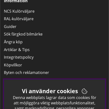
Information
NCS Kulörväljare
RAL-kulörväljare
Guider
Sök färgkod bilmärke
Ångra köp
Artiklar & Tips
Integritetspolicy
Köpvillkor
Byten och reklamationer
Leverans
Hitta färgkoden på bilen.
Vi använder cookies
Företagskund
Denna webbplats lagrar data som cookies för
att möjliggöra viktig webbplatsfunktionalitet,
samt marknadsföring, personliga annonser