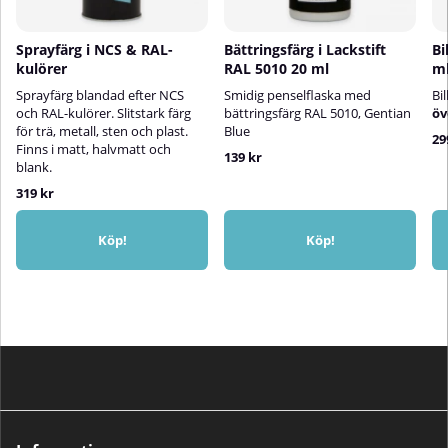
Sprayfärg i NCS & RAL-
Bättringsfärg i Lackstift
Bi
kulörer
RAL 5010 20 ml
m
Sprayfärg blandad efter NCS
Smidig penselflaska med
Bi
och RAL-kulörer. Slitstark färg
bättringsfärg RAL 5010, Gentian
öv
för trä, metall, sten och plast.
Blue
29
Finns i matt, halvmatt och
139 kr
blank.
319 kr
Köp!
Köp!