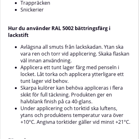
frostfritt.OBS: Färgen som
produktens temperatur vara
Trappräcken
återges på skärmen kan avvika
över +10°C. Angivna torktider
Snickerier
från den verkliga kulören.
gäller vid minst
+21°C.FörvaringFörvaras
frostfritt.OBS: Färgen som visas
Hur du använder RAL 5002 bättringsfärg i
på skärm kan avvika något från
verklig kulör.
lackstift
Avlägsna all smuts från lackskadan. Ytan ska
vara ren och torr vid applicering. Skaka flaskan
väl innan användning.
Applicera ett tunt lager färg med penseln i
locket. Låt torka och applicera ytterligare ett
tunt lager vid behov.
Skarpa kulörer kan behöva appliceras i flera
skikt för full täckning. Produkten ger en
halvblank finish på ca 40-glans.
Under applicering och torktid ska luftens,
ytans och produktens temperatur vara över
+10°C. Angivna torktider gäller vid minst +21°C.