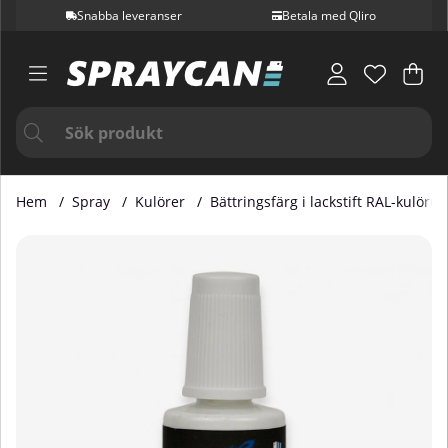
Snabba leveranser
Betala med Qliro
Var
Ant
.
Hem
Spray
Kulörer
Bättringsfärg i lackstift RAL-kulörer
Produktbilder Bättringsfärg i Lackstift RAL 5002 20 ml