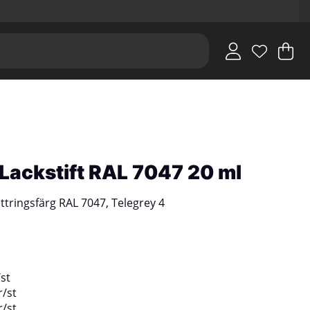
V
An
.
i Lackstift RAL 7047 20 ml
tringsfärg RAL 7047, Telegrey 4
/
st
r
/
st
r
/
st