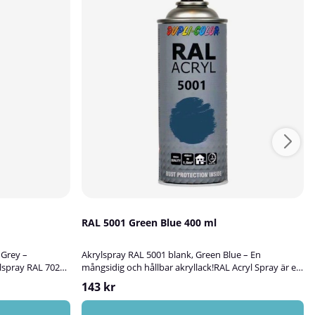
RAL 5001 Green Blue 400 ml
 Grey –
Akrylspray RAL 5001 blank, Green Blue – En
lspray RAL 7024
mångsidig och hållbar akryllack!RAL Acryl Spray är en
ank akryllack som
högkvalitativ akryllack som är perfekt för att
143 kr
a, skydda och
bättringsmåla, skydda och dekorera ytor av metall,
um, plast, glas
aluminium, trä, glas, sten och olika typer av plast.