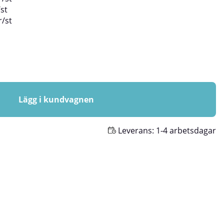
/
st
r
/
st
Lägg i kundvagnen
Leverans:
1-4 arbetsdagar