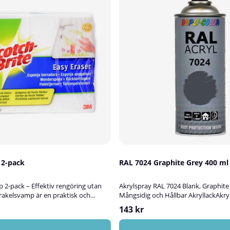
 2-pack
RAL 7024 Graphite Grey 400 ml
2-pack – Effektiv rengöring utan
Akrylspray RAL 7024 Blank, Graphite
rakelsvamp är en praktisk och
Mångsidig och Hållbar AkryllackAkry
ngssvamp som effektivt tar bort
Graphite Grey är en högkvalitativ bl
143 kr
elt utan kemikalier.Tillsätt bara
passar utmärkt för att bättringsmål
 fungerar som ett suddgummi och
dekorera ytor av trä, metall, alumini