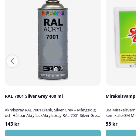
RAL 7001 Silver Grey 400 ml
Mirakelsvamp
Akrylspray RAL 7001 Blank, Silver Grey – Mångsidig
3M Mirakelsvamp 
och Hållbar AkryllackAkrylspray RAL 7001 Silver Grey
kemikalier3M Mi
är en högkvalitativ blank akryllack som passar
skonsam rengöri
143 kr
55 kr
utmärkt för att bättringsmåla, skydda och dekorera
svåra fläckar – h
ytor av trä, metall, aluminium, plast, glas eller sten.
vatten! Svampen