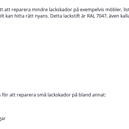
laskan med RAL 7045 kan användas
mängd olika ytorExempel på
t sätt att reparera mindre lackskador på exempelvis möbler, l
 små lackskador på bland
användningsområdenDen smidiga pe
nkelt kan hitta rätt nyans. Detta lackstift är RAL 7047, även k
nsterbågar och listerPanel och
med RAL 7031 kan användas för att 
tionskanaler, värmeelement och
lackskador på flera olika ytor, till e
ppräckenSnickerierHur du använder
fönsterbågar och listerPanel och
sfärg i lackstiftAvlägsna all smuts
paneltakVentilationskanaler, värme
ch se till att ytan är ren och torr
rörledningarTrappräckenSnickerier
 Skaka flaskan väl innan
RAL 7031 bättringsfärg i lackstiftAvl
cera ett tunt lager färg med den
från lackskadan och se till att ytan är
eln och låt torka. Vid behov kan
Skaka flaskan väl före användning.Ap
unt lager appliceras.Skarpa kulörer
lager färg med den medföljande pens
eras i flera skikt för att uppnå full
och applicera ytterligare ett tunt l
dukten ger ett halvblankt resultat
om det behövs.Skarpa kulörer kan b
ns. Under applicering och torktid ska
i flera skikt för full täckförmåga. Pr
ch produktens temperatur vara över
halvblankt resultat med cirka 40 gla
orktider gäller vid minst +21
applicering och torktid ska luftens, 
aras frostfritt.⚠️ OBS. Färgen som
produktens temperatur vara över +1
torktider gäller vid minst +21 °C.Fö
för att reparera små lackskador på bland annat:
en kan avvika från den verkliga
frostfritt.⚠️ OBS. Färgen som återg
avvika från den verkliga kulören.
gar