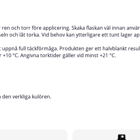
är ren och torr före applicering. Skaka flaskan väl innan anvä
n och låt torka. Vid behov kan ytterligare ett tunt lager ap
tt uppnå full täckförmåga. Produkten ger ett halvblankt resu
+10 °C. Angivna torktider gäller vid minst +21 °C.
 den verkliga kulören.