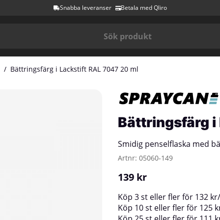
Snabba leveranser
Betala med Qliro
Bättringsfärg i Lackstift RAL 7047 20 ml
Bättringsfärg 
Smidig penselflaska med bät
Artnr:
05060-149
139
kr
Köp
3 st
eller fler för
132
kr
Köp
10 st
eller fler för
125
k
Köp
25 st
eller fler för
111
k