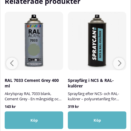
Relaterade produkter
RAL 7033 Cement Grey 400
Sprayfärg i NCS & RAL-
ml
kulörer
Akrylspray RAL 7033 blank,
Sprayfärg efter NCS- och RAL-
Cement Grey - En mångsidig och
kulörer – polyuretanfärg för
hållbar akryllack!RAL Acryl Spray
inom- och utomhusbrukVi
143 kr
319 kr
är en högkvalitativ akryllack som
tillverkar sprayfärg efter både
är perfekt för att bättringsmåla,
NCS- och RAL-kulörer, anpassad
skydda och dekorera ytor av
för projekt där hållbarhet,
Köp
Köp
metall, aluminium, trä, glas, sten
precision och ett professionellt
och olika typer av plast.
slutresultat är viktigt. Färgen är