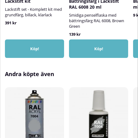
Lackstift kit
Bättringsfärg i Lackstift
Bl
före användningTestspraya för
RAL 6008 20 ml
m
att kontrollera färg och
Lackstift set - Komplett kit med
fästeSpraya i flera tunna,
grundfärg, billack, klarlack
Smidiga penselflaska med
9 
korslagda lager från cirka 25 cm
bättringsfärg RAL 6008, Brown
391 kr
avståndSkaka sprayburken
Green
mellan varje lagerRengör ventilen
139 kr
efter användning genom att
spraya upp och ner i 5
sekunder⚠️ Applicera inte på
Köp!
Köp!
syntetiska färger🎨 Färg på skärm
kan avvika från verklig kulör
Andra köpte även