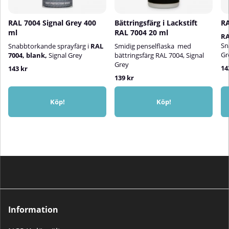
RAL 7004 Signal Grey 400
Bättringsfärg i Lackstift
RA
ml
RAL 7004 20 ml
RA
Sn
Snabbtorkande sprayfärg i
RAL
Smidig penselflaska med
Gr
7004, blank,
Signal Grey
bättringsfärg RAL 7004, Signal
Grey
14
143 kr
139 kr
Köp!
Köp!
Information