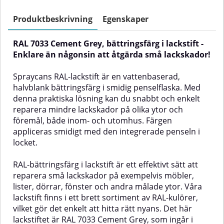
Akryllacken kan användas för
en slitstark polyuretanfärg som
både inom- och utomhusbruk.
fäster utmärkt på trä, metall, sten
Produktbeskrivning
Egenskaper
Akrylsprayen har en hållbar färg
och hårda plastytor – och
som är motståndskraftig mot
fungerar lika bra inomhus som
RAL 7033 Cement Grey, bättringsfärg i lackstift -
repor och slitage. Den är också
utomhus. Den kan även
resistent mot väderpåverkan
användas för målning av
Enklare än någonsin att åtgärda små lackskador!
samt är
element.Här kan du söka efter
rostförebyggande.Akryllacken i
valfri NCS-kod i vår digitala
Spraycans RAL-lackstift är en vattenbaserad,
sprayform är ett bra val för
färgkartaFärgen kan tillverkas i
halvblank bättringsfärg i smidig penselflaska. Med
bättringsmålning av olika ytor
tre olika glanser:Matt: ca 5–10
denna praktiska lösning kan du snabbt och enkelt
men även för olika typer av
glansHalvmatt: ca 20 glansBlank:
dekorationsmålning.RAL
ca 80 glans✅ FördelarTillverkas
reparera mindre lackskador på olika ytor och
Akryllack har utmärkt vertikal
efter NCS- och RAL-kulörerTre
föremål, både inom- och utomhus. Färgen
stabilitet, så knappt något dropp
glanser: matt, halvmatt och
appliceras smidigt med den integrerade penseln i
och utmärkt vidhäftning! Den här
blankSlitstark polyuretanfärg för
locket.
sprayfärgen har kulören RAL 7033
lång hållbarhetLämplig för både
Kulören kallas för Cement Grey
inomhus- och
och ingår i RAL-systemets
utomhusmiljöerUtmärkt fäste på
RAL-bättringsfärg i lackstift är ett effektivt sätt att
kategori grå nyanser.✅ Fördelar
flera underlag: trä, metall, sten
reparera små lackskador på exempelvis möbler,
med Akrylspray RAL 7033Mycket
och hård plastGer en jämn och
lister, dörrar, fönster och andra målade ytor. Våra
bra färgmatchning på ytor
snygg
lackstift finns i ett brett sortiment av RAL-kulörer,
målade i RAL 7033Hållbar färg
ytaAnvändningsområdeFärgen
och hållbar glansRepfri och
passar för målning
vilket gör det enkelt att hitta rätt nyans. Det här
slitstarkUtmärkt vertikal
av:TräytorMetallStenHårda
lackstiftet är RAL 7033 Cement Grey, som ingår i