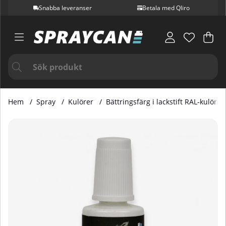
Snabba leveranser
Betala med Qliro
Var
Ant
.
Hem
Spray
Kulörer
Bättringsfärg i lackstift RAL-kulörer
Produktbilder Bättringsfärg i Lackstift RAL 7033 20 ml