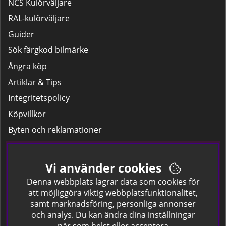
NCS Kulörväljare
RAL-kulörväljare
Guider
Sök färgkod bilmärke
Ångra köp
Artiklar & Tips
Integritetspolicy
Köpvillkor
Byten och reklamationer
Leverans
Hitta färgkoden på bilen.
Vi använder cookies
Företagskund
Denna webbplats lagrar data som cookies för
att möjliggöra viktig webbplatsfunktionalitet,
samt marknadsföring, personliga annonser
Om oss
och analys. Du kan ändra dina inställningar