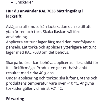
och kompatibilitet.Spraya:
underlag för bästa
Snickerier
applicera på ett avstånd av ca. 25
täckning.Produkten kan inte
cm flera tunna korslag.⚠️ OBS.
beställas i metallic-kulörer (t.ex.
Hur du använder RAL 7033 bättringsfärg i
Applicera inte på syntetiska
RAL Effect).
lackstift
färger!
Avlägsna all smuts från lackskadan och se till att
ytan är ren och torr. Skaka flaskan väl före
användning.
Applicera ett tunt lager färg med den medföljande
penseln. Låt torka och applicera ytterligare ett tunt
lager med RAL 7033 om det behövs.
Skarpa kulörer kan behöva appliceras i flera skikt för
full täckförmåga. Produkten ger ett halvblankt
resultat med cirka 40 glans.
Under applicering och torktid ska luftens, ytans och
produktens temperatur vara över +10 °C. Angivna
torktider gäller vid minst +21 °C.
Förvaring