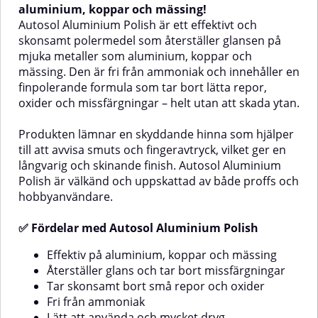
att skada metallytan.Den ger en
Autosol Kromglans enkelt
aluminium, koppar och mässing!
intensiv men skonsam
oxidation, korrosion, rost och
Autosol Aluminium Polish är ett effektivt och
behandling som inte bara
fläckar, och lämnar samtidigt en
skonsamt polermedel som återställer glansen på
återställer glansen, utan även
osynlig skyddande beläggning
mjuka metaller som aluminium, koppar och
skyddar ytan mot framtida
som ger långvarig glans. Den
mässing. Den är fri från ammoniak och innehåller en
rostangrepp och oxidation.
fungerar utmärkt på metaller
Produkten är dryg och enkel att
som krom, koppar, mässing och
finpolerande formula som tar bort lätta repor,
applicera med trasa, vilket gör
tenn – perfekt för allt från fordon
oxider och missfärgningar – helt utan att skada ytan.
den mycket
till inredningsdetaljer!✅ Fördelar
användarvänlig.Metal Polish
med Autosol Metal PolishGer
Produkten lämnar en skyddande hinna som hjälper
Liquid är även mångsidig och kan
omedelbar och långvarig glansTar
i vissa fall användas på glasfiber,
bort oxidation, rost, korrosion
till att avvisa smuts och fingeravtryck, vilket ger en
glas samt vissa typer av plast för
och fläckarSkyddande hinna för
långvarig och skinande finish. Autosol Aluminium
att ta bort repor och smuts.✅
längre glanseffektLätt att
Polish är välkänd och uppskattad av både proffs och
Fördelar med Metal Polish
använda – kräver ingen
hobbyanvändare.
LiquidEffektiv mot oxidering,
erfarenhetMångsidig produkt
repor och beläggningarGer hög
med många
glans och skydd mot framtida
användningsområden✨
✅ Fördelar med Autosol Aluminium Polish
rostLämplig för krom, nickel och
AnvändningsområdenAutosol
andra hårda metallerKan
Kromglans är idealisk för både
Effektiv på aluminium, koppar och mässing
användas på glas, glasfiber och
hem och fordon. Använd den till
Återställer glans och tar bort missfärgningar
vissa plasterEnkel att
exempel på:Bilar, MC och båtar –
Tar skonsamt bort små repor och oxider
appliceraDryg – en liten mängd
kromade detaljer, fälgar, avgasrör
Fri från ammoniak
räcker långt💡
m.m.Heminredning – ljusstakar,
AnvändningApplicera en liten
beslag, kranar, dörrhandtag
Lätt att använda och mycket dryg