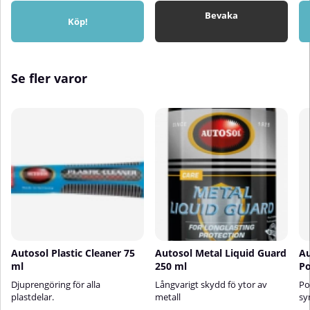
försiktighet – svampen har en lätt
Bevaka
slipande effekt och kan lösa upp
Köp!
eller matta ned känsliga
ytor.Prova alltid på en liten, dold
yta först.
nAllround-
Se fler varor
Autosol Plastic Cleaner 75
Autosol Metal Liquid Guard
Au
ml
250 ml
Po
Djuprengöring för alla
Långvarigt skydd fö ytor av
Po
plastdelar.
metall
sy