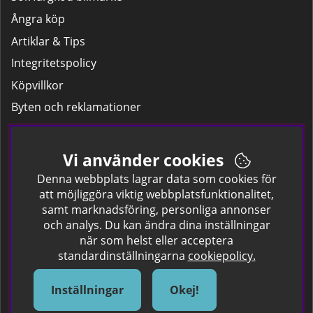
Ångra köp
Artiklar & Tips
Integritetspolicy
Köpvillkor
Byten och reklamationer
Leverans
Hitta färgkoden på bilen.
Vi använder cookies
Företagskund
Denna webbplats lagrar data som cookies för
att möjliggöra viktig webbplatsfunktionalitet,
samt marknadsföring, personliga annonser
Om oss
och analys. Du kan ändra dina inställningar
när som helst eller acceptera
Kontakta oss
standardinställningarna
cookiepolicy.
Om Spraycan
IKEA Färger
Inställningar
Okej!
Sök Säkerhetsdatablad