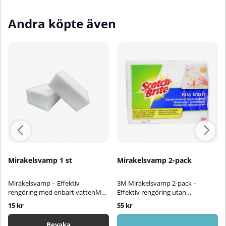
Andra köpte även
Mirakelsvamp 1 st
Mirakelsvamp 2-pack
Mirakelsvamp – Effektiv
3M Mirakelsvamp 2-pack –
rengöring med enbart vattenMed
Effektiv rengöring utan
Mirakelsvampen blir det enkelt
kemikalier3M Mirakelsvamp är en
15 kr
55 kr
att få bort svåra fläckar utan att
praktisk och skonsam
använda starka rengöringsmedel.
rengöringssvamp som effektivt
Bevaka