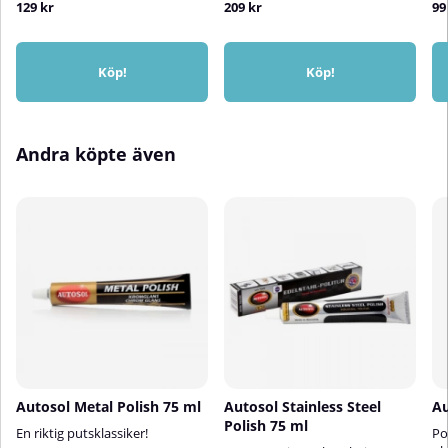
129 kr
209 kr
99
Köp!
Köp!
Andra köpte även
Autosol Metal Polish 75 ml
Autosol Stainless Steel
Au
Polish 75 ml
En riktig putsklassiker!
Po