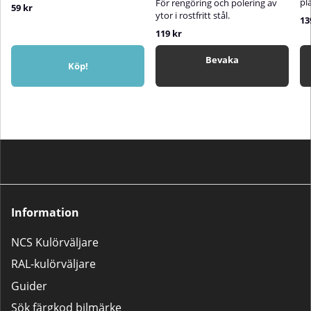
pl
För rengöring och polering av
59 kr
ytor i rostfritt stål.
13
119 kr
Bevaka
Köp!
Information
NCS Kulörväljare
RAL-kulörväljare
Guider
Sök färgkod bilmärke