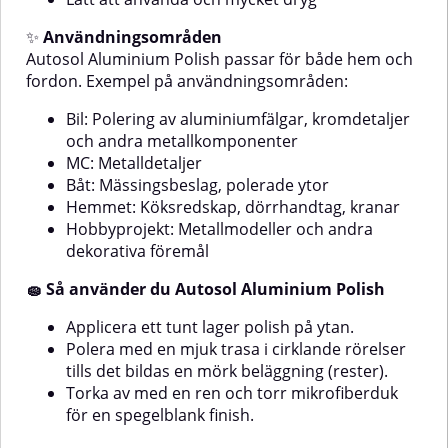
mängd på en mjuk trasa och
m.m.Metaller som: krom, koppar,
polera ytan med cirklande
mässing, tennKan även användas
✨
Användningsområden
rörelser. Torka bort rester med
som finpolerande rubbing på
Autosol Aluminium Polish passar för både hem och
en ren, torr trasa för att uppnå
lack, gelcoat samt vissa mjuka
fordon. Exempel på användningsområden:
ett skinande resultat.
och hårda plasterSå använder du
Autosol KromglansSe till att ytan
Bil:
Polering av aluminiumfälgar, kromdetaljer
är ren, torr och fri från
smuts.Applicera en liten mängd
och andra metallkomponenter
Autosol Metal Polish på en mjuk
MC: Metalldetaljer
trasa eller mikrofiberduk.Polera
Båt: Mässingsbeslag, polerade ytor
med cirkelrörelser tills du ser en
Hemmet: Köksredskap, dörrhandtag, kranar
jämn glans.Låt inte medlet torka
Hobbyprojekt: Metallmodeller och andra
in på ytan.Torka av med en ren
och torr trasa tills all polish är
dekorativa föremål
borttagen och ytan glänser.
🧽 Så använder du Autosol Aluminium Polish
Applicera ett tunt lager polish på ytan.
Polera med en mjuk trasa i cirklande rörelser
tills det bildas en mörk beläggning (rester).
Torka av med en ren och torr mikrofiberduk
för en spegelblank finish.