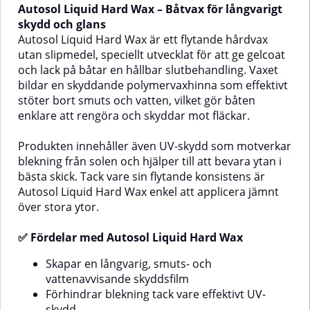
Autosol Liquid Hard Wax – Båtvax för långvarigt
i marina miljöer.Den avancerade
ger en stark vattenavvisande
formulan innehåller
effekt. Skyddar effektivt mot
skydd och glans
högteknologiska nanopartiklar
smuts, väderpåverkan och UV-
Autosol Liquid Hard Wax är ett flytande hårdvax
och hydrofoba polymerer, vilket
strålning som annars kan orsaka
utan slipmedel, speciellt utvecklat för att ge gelcoat
ger en mycket tålig försegling
gulning.Med rätt underhåll håller
och lack på båtar en hållbar slutbehandling. Vaxet
med lång livslängd. Vaxet
skyddet i upp till en halv säsong.
bildar en skyddande polymervaxhinna som effektivt
bromsar algbildning och
Produkten är optimerad för
motverkar salt- och
gelcoat och båtfärger och
stöter bort smuts och vatten, vilket gör båten
vattenfläckar, samtidigt som det
fungerar utmärkt även i
enklare att rengöra och skyddar mot fläckar.
ger båten en förbättrad glans och
saltvattenmiljö.✅ Fördelar med
ett enklare underhåll framöver.✅
Marine Protective SealantGer en
Produkten innehåller även UV-skydd som motverkar
Fördelar med Autosol Marine
djup, högblank ytaSkyddar mot
Ceramic Shield WaxGer en djup
UV-strålning, smuts och
blekning från solen och hjälper till att bevara ytan i
och hållbar glansSkapar en
väderpåverkanEnkel applicering
bästa skick. Tack vare sin flytande konsistens är
mycket vattenavvisande
med spray och
Autosol Liquid Hard Wax enkel att applicera jämnt
(hydrofob) ytaMinskar
mikrofiberdukVatten- och
över stora ytor.
vidhäftning av alger och
smutsavvisande ytaKompatibel
smutsSkyddar effektivt mot
med hela Koch-Chemie Marine-
saltvatten och UV-
serienFungerar i både söt- och
✅ Fördelar med Autosol Liquid Hard Wax
strålningFörlänger ytans
saltvatten💡 Tips för bästa
livslängdGör båten lättare att
resultatRengör noggrant med
Skapar en långvarig, smuts- och
hålla renLämnar ett tunt
Hull PreCleanerVid matt yta,
vattenavvisande skyddsfilm
skyddsskikt som motstår
polera först med valfritt gelcoat-
Förhindrar blekning tack vare effektivt UV-
fläckarEnkel att applicera – inga
polermedelAvfetta med Panel
skydd
maskiner
Preparation Spray före