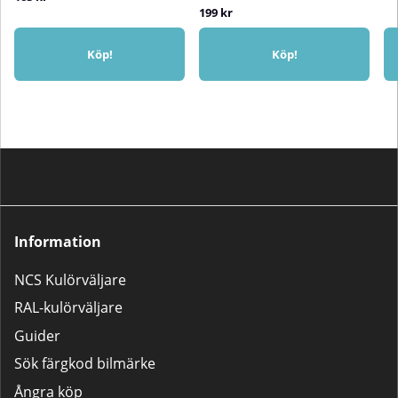
199 kr
Köp!
Köp!
Information
NCS Kulörväljare
RAL-kulörväljare
Guider
Sök färgkod bilmärke
Ångra köp