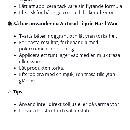
krävs AnvändningTvätta ytan
appliceringAnvänd ett pH-
Lätt att applicera tack vare sin flytande formula
noggrant med båtschampo och
neutralt schampo för att förlänga
Idealisk för både gelcoat och lackerade ytor
torka torrt.Skaka flaskan
skyddet vid underhållstvättSå
väl.Applicera en liten mängd vax
använder du Marine Protective
🛠️ Så här använder du Autosol Liquid Hard Wax
med mikrofiberduk eller mjuk
Sealant:Spraya 4–5 gånger på en
svamp, sektion för sektion.Låt
polishdukApplicera i ett
Tvätta båten noggrant och låt ytan torka helt.
produkten verka kort och polera
korsmönster över en yta på ca
sedan ytan med en torr, ren
1×1 meterPolera omedelbart
För bästa resultat, förbehandla med
mikrofiberduk.⚠️ Viktigt att tänka
med en ren, torr
polercreme eller rubbing.
mikrofiberdukLåt inte produkten
påApplicera inte i direkt solljus
Applicera ett tunt lager vax med en mjuk trasa
torka in⚠️ Varningar / Tänk
eller på heta ytor.Förvara
eller svamp.
frostfritt.
på:Använd ej på varma ytor eller i
Låt produkten torka.
direkt solljusSpraya aldrig direkt
Efterpolera med en mjuk, ren trasa tills ytan
på ytan – applicera via dukTesta
alltid på en liten yta innan full
glänser.
appliceringAnvänd ej på
halkskyddade ytor (kan bli
⚠️
Tips
:
hala)Skydda mot frost och
överdriven värme vid
Använd inte i direkt solljus eller på varma ytor.
förvaringUndvik kemisk tvätt
Förvara frostfritt och väl försluten.
första 24 timmarna efter
applicering