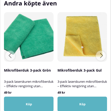
Andra köpte även
Mikrofiberduk 3-pack Grön
Mikrofiberduk 3-pack Gul
3-pack laserskuren mikrofiberduk
3-pack laserskuren mikrofiberduk
– Effektiv rengöring utan
– Effektiv rengöring utan
repor!Högkvalitativa gröna
repor!Detta 3-pack laserskurna
49 kr
49 kr
mikrofiberdukar som är perfekta
mikrofiberdukar erbjuder
för rengöring av alla typer av
högkvalitativ, repfri rengöring för
ytor, både inomhus och
alla typer av ytor – både inomhus
Köp
Köp
utomhus. Tack vare den mjuka
och utomhus. Dukarna är