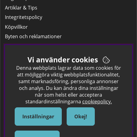
Artiklar & Tips
Integritetspolicy
Köpvillkor
Byten och reklamationer
Leverans
Hitta färgkoden på bilen.
Vi använder cookies
Företagskund
Denna webbplats lagrar data som cookies för
att möjliggöra viktig webbplatsfunktionalitet,
samt marknadsföring, personliga annonser
Om oss
och analys. Du kan ändra dina inställningar
när som helst eller acceptera
Kontakta oss
standardinställningarna
cookiepolicy.
Om Spraycan
IKEA Färger
Inställningar
Okej!
Sök Säkerhetsdatablad
Samarbete / Dyhrs Garage