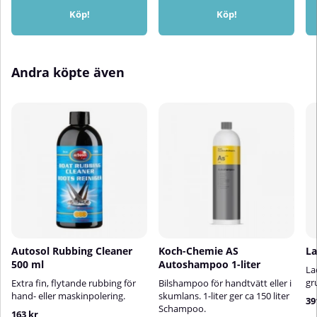
Köp!
Köp!
Andra köpte även
Autosol Rubbing Cleaner
Koch-Chemie AS
La
500 ml
Autoshampoo 1-liter
La
gr
Extra fin, flytande rubbing för
Bilshampoo för handtvätt eller i
hand- eller maskinpolering.
skumlans. 1-liter ger ca 150 liter
39
Schampoo.
163 kr