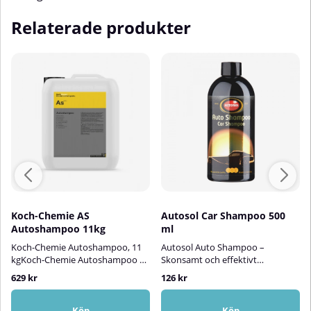
Relaterade produkter
Koch-Chemie AS
Autosol Car Shampoo 500
Autoshampoo 11kg
ml
Koch-Chemie Autoshampoo, 11
Autosol Auto Shampoo –
kgKoch-Chemie Autoshampoo är
Skonsamt och effektivt
ett skummande bilschampo utan
bilschampoAutosol Auto
629 kr
126 kr
fosfater och NTA – perfekt för
Shampoo är ett högkoncentrerat
både handtvätt och skumlans.
bilschampo som kombinerar
Med ett pH-värde på cirka 9,0
kraftfull rengöring med
Köp
Köp