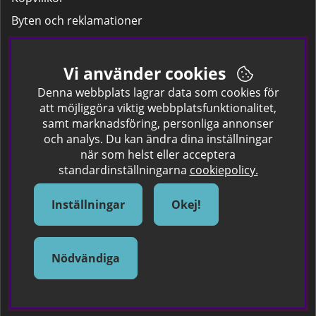
Byten och reklamationer
Leverans
Hitta färgkoden på bilen.
Vi använder cookies
Företagskund
Denna webbplats lagrar data som cookies för
att möjliggöra viktig webbplatsfunktionalitet,
samt marknadsföring, personliga annonser
Om oss
och analys. Du kan ändra dina inställningar
när som helst eller acceptera
Kontakta oss
standardinställningarna
cookiepolicy.
Om Spraycan
IKEA Färger
Inställningar
Okej!
Sök Säkerhetsdatablad
Samarbete / Dyhrs Garage
Nödvändiga