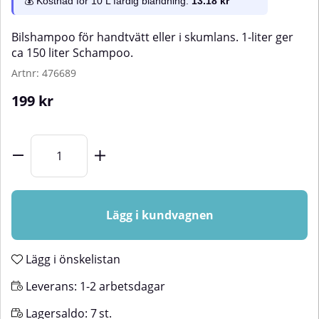
💰 Kostnad för 10 L färdig blandning:
13.18 kr
Bilshampoo för handtvätt eller i skumlans. 1-liter ger
ca 150 liter Schampoo.
Artnr:
476689
199
kr
Lägg i kundvagnen
Lägg i önskelistan
Leverans:
1-2 arbetsdagar
Lagersaldo:
7
st.