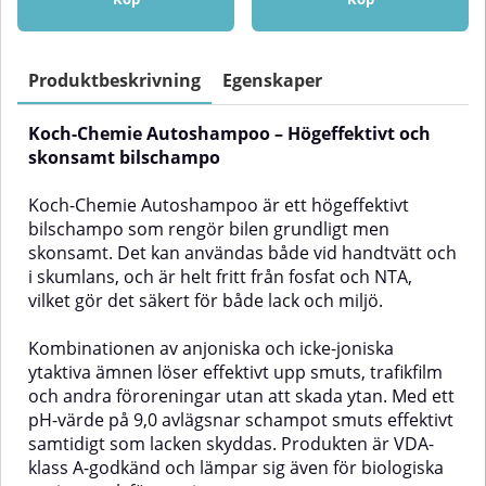
löser det effektivt upp trafikfilm
skonsamhet mot lacken. Det
och smuts samtidigt som det är
löser effektivt upp smuts, damm,
skonsamt mot lack och befintliga
trafikfilm och andra föroreningar
skyddsbeläggningar.Formulan
– utan att repa lacken eller
Produktbeskrivning
Egenskaper
bygger på en kombination av
påverka vax- och lackskydd.
anjoniska och icke-joniska
Detta gör det till ett utmärkt val
Koch-Chemie Autoshampoo – Högeffektivt och
ytaktiva ämnen som ger en mild
för regelbunden handtvätt av
men grundlig rengöring. Den
bilen.Autosol Auto Shampoo
skonsamt bilschampo
biologiskt kompatibla
efterlämnar en skinande ren yta
sammansättningen gör
med en fräsch doft och fungerar
Koch-Chemie Autoshampoo är ett högeffektivt
schampot väl lämpat även för
lika bra på målade som omålade
bilschampo som rengör bilen grundligt men
tvättanläggningar med biologisk
ytor. Den skonsamma formulan
skonsamt. Det kan användas både vid handtvätt och
rening.Dosering: cirka 6–10 ml per
gör att schampot passar utmärkt
10 liter vatten per bil. För
även för moderna bilar med
i skumlans, och är helt fritt från fosfat och NTA,
handtvätt rekommenderas
känsliga lacker och lackskydd.✅
vilket gör det säkert för både lack och miljö.
spädning 1:150. Produkten
Fördelar med Autosol Auto
uppfyller kraven för VDA-klass A,
ShampooKraftfull rengöring –
Kombinationen av anjoniska och icke-joniska
vilket gör den idealisk för
Löser upp och avlägsnar smuts,
professionella tvättmiljöer.✅
damm och trafikfilm
ytaktiva ämnen löser effektivt upp smuts, trafikfilm
Fördelar:Fosfat- och NTA-fritt –
effektivtSkonsamt mot lacken –
och andra föroreningar utan att skada ytan. Med ett
miljöanpassad formulapH ≈ 9,0:
Påverkar inte vax- eller
pH-värde på 9,0 avlägsnar schampot smuts effektivt
effektiv mot trafikfilm men
lackskyddLätt att använda –
samtidigt som lacken skyddas. Produkten är VDA-
skonsam mot lackKombination
Enkelt att dosera och
klass A-godkänd och lämpar sig även för biologiska
av anjoniska och icke-joniska
appliceraDrygt och ekonomiskt –