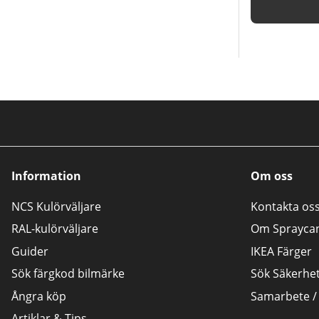
Information
Om oss
NCS Kulörväljare
Kontakta os
RAL-kulörväljare
Om Sprayca
Guider
IKEA Färger
Sök färgkod bilmärke
Sök Säkerhe
Ångra köp
Samarbete /
Artiklar & Tips