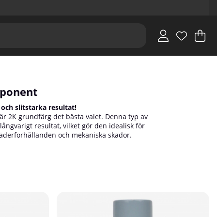
V
An
.
mponent
ch slitstarka resultat!
är 2K grundfärg det bästa valet. Denna typ av
långvarigt resultat, vilket gör den idealisk för
 väderförhållanden och mekaniska skador.