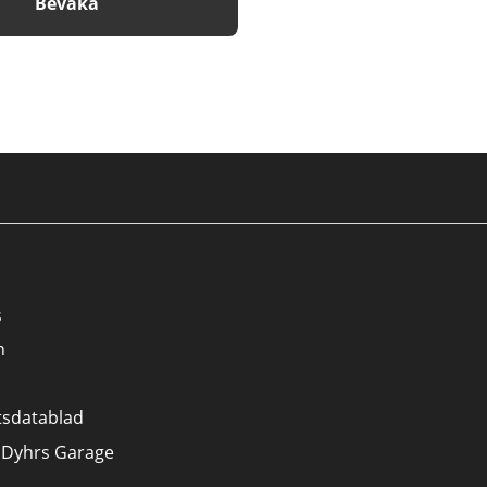
Bevaka
s
n
tsdatablad
 Dyhrs Garage