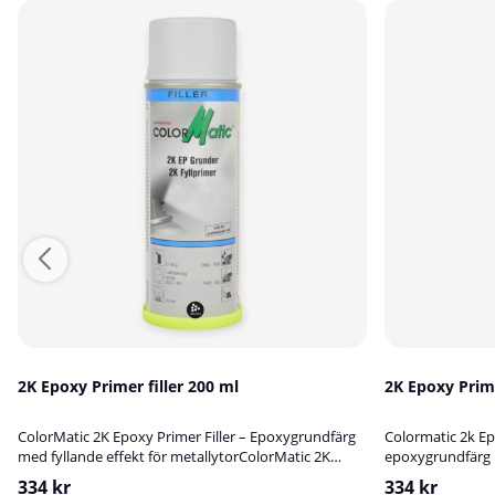
2K Epoxy Primer filler 200 ml
ColorMatic 2K Epoxy Primer Filler – Epoxygrundfärg
Colormatic 2k Epo
med fyllande effekt för metallytorColorMatic 2K
epoxygrundfärg 
Epoxy Primer Filler är en högkvalitativ,
rostskydd!ColorM
334 kr
334 kr