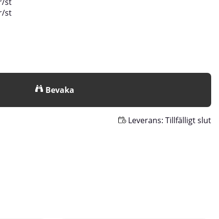
r
/
st
r
/
st
Bevaka
Leverans:
Tillfälligt slut