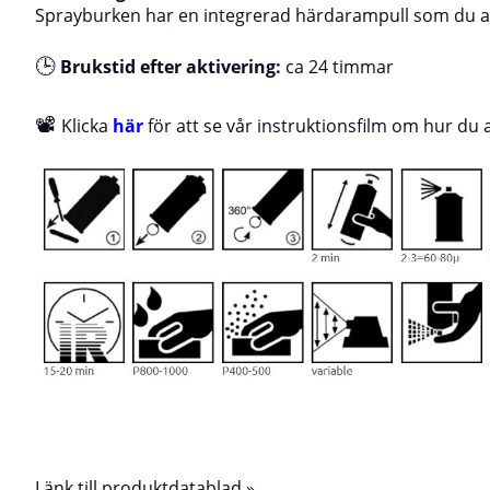
se en instruktionsvideo för hur man aktiverar
Sprayburken har en integrerad härdarampull som du akt
härdaren i en 2-komponentsburk
🕒
Brukstid efter aktivering:
ca 24 timmar
📽
Klicka
här
för att se vår instruktionsfilm om hur du
Länk till produktdatablad »