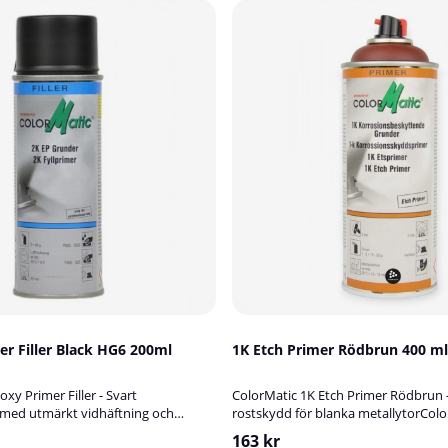
2K Epoxy Primer Filler Black HG6 200ml
1K Etch Primer Rödbrun 400 ml
xy Primer Filler - Svart
ColorMatic 1K Etch Primer Rödbrun –
med utmärkt vidhäftning och
rostskydd för blanka metallytorColo
atic 2K Epoxy Primer Filler i färgen
Primer i rödbrun kulör är en rostsk
163 kr