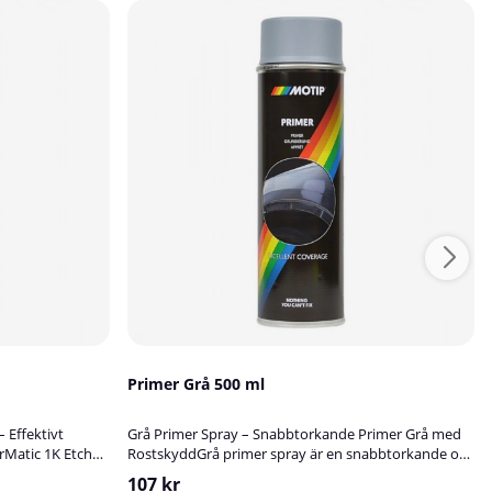
Primer Grå 500 ml
 Effektivt
Grå Primer Spray – Snabbtorkande Primer Grå med
rMatic 1K Etch
RostskyddGrå primer spray är en snabbtorkande och
yddande
mångsidig primer grå som används som grundfärg
107 kr