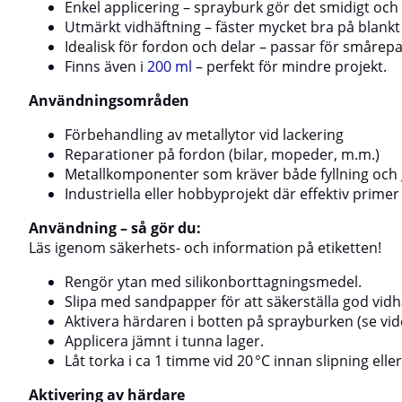
grund för målning eller lackering och används ofta i
instruktionsvide
Enkel applicering – sprayburk gör det smidigt och 
både professionella och avancerade hobbyprojekt
en 2-komponent
Utmärkt vidhäftning – fäster mycket bra på blankt
där ytkvalitet och rostskydd är
Idealisk för fordon och delar – passar för smårep
avgörande.AnvändningLäs noggrant och beakta
Finns även i
200 ml
– perfekt för mindre projekt.
varningstexterna på etiketten före
användning!Rengör ytan med ColorMatic
Användningsområden
silikonborttagningsmedel sedan slipaPrimer: ett lager
ca 15 - 20µFyllmedel: två lager, ca 50-60µ5 minuters
torktid mellan strykningarnaTorka (20 °C) 8 timmar
Förbehandling av metallytor vid lackering
eller 25 minuter (60 °C) objekttemperaturVåt-i-vått
Reparationer på fordon (bilar, mopeder, m.m.)
övermålning möjlig efter 20 minuters torktidYtan
Metallkomponenter som kräver både fyllning och
måste slipas och målas om efter 7 dagarBlanda A-
Industriella eller hobbyprojekt där effektiv primer
komponenter med härdare:Skaka burken ordentligt
tills det hörs ljudet från blandningskulornaTa bort
Användning – så gör du:
skyddslocket från botten av burken och dra ut stiftet
helt med hjälp av den insatta ringen. Detta kommer
Läs igenom säkerhets- och information på etiketten!
att släppa kniven, som kommer att penetrera väggen
på aluminiumpatronen.Patronen kommer då att
Rengör ytan med silikonborttagningsmedel.
rotera 360°, vara helt öppen och släppa
Slipa med sandpapper för att säkerställa god vidh
härdaren.Skaka burken kraftigt för att blanda A-
Aktivera härdaren i botten på sprayburken (se vi
komponenterna med härdaren i rätt, förutbestämt
Applicera jämnt i tunna lager.
förhållande.Skaka burken kraftigt i 2 minuterUtför
spraytestAnvänd lämpligt andningsskydd
Låt torka i ca 1 timme vid 20 °C innan slipning elle
(rekommenderat typ A2/P3)Hur aktiverar man
härdaren i en 2-komponentsburk?Klicka här för att
Aktivering av härdare