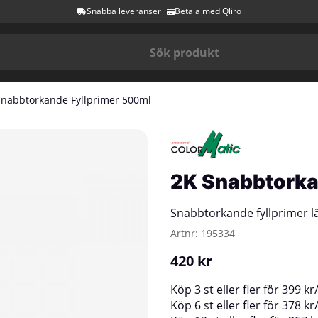
Snabba leveranser
Betala med Qliro
Snabbtorkande Fyllprimer 500ml
2K Snabbtorka
Snabbtorkande fyllprimer lä
Artnr:
195334
420
kr
Köp
3 st
eller fler för
399
kr
Köp
6 st
eller fler för
378
kr