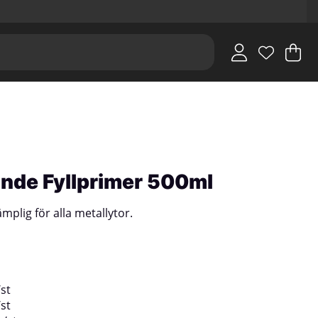
V
An
.
nde Fyllprimer 500ml
mplig för alla metallytor.
/
st
/
st