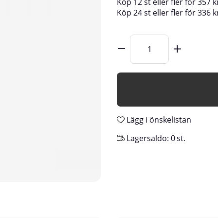
Köp
12 st
eller fler för
357
k
Köp
24 st
eller fler för
336
k
Lägg i önskelistan
Lagersaldo:
0
st.