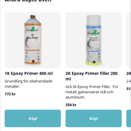
1K Epoxy Primer 400 ml
2K Epoxy Primer filler 200
2K
ml
Grundfärg för obehandlade
2-
metaller.
Grå 2k Epoxy Primer Filler. För
31
metall, galvaniserat stål och
172 kr
aluminium.
334 kr
Köp!
Köp!