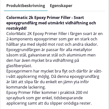
fyllning av ojämnheter på
perfekt underlag för lackering.
metallytor. Produkten kommer i
Produkten är speciellt framtagen
Produktbeskrivning
Egenskaper
en praktisk 200 ml sprayburk,
för att användas på metallytor
vilket gör appliceringen enkel,
som stål, galvaniserat stål,
Colormatic 2k Epoxy Primer Filler - Svart
effektiv och utan
aluminium och magnesium, och
rester.Epoxyprimern är idealisk
ger både utmärkt vidhäftning och
epoxygrundfärg med utmärkt vidhäftning och
för användning på stål,
effektivt rostskydd.Tack vare sin
rostskydd!
galvaniserat stål, aluminium,
snabbtorkande formula (ca 1
ColorMatic 2K Epoxy Primer Filler i färgen svart är en
magnesium och glasfiberplast,
timme vid 20 °C) och smidiga
2-komponents epoxyprimer som ger en stark och
och är lätt att både torr- och
sprayapplicering är den ett
hållbar yta med skydd mot rost och andra skador.
våtslipa. Den har mycket god
perfekt val för både
flytförmåga och lämpar sig för
punktreparationer och mindre
Epoxygrundfärgen är passar för alla metallytor
vått-i-vått applicering.✅ Fördelar
lackeringsjobb. Hi-Speed Primer
såsom stål, galvaniserat stål och aluminium men
med ColorMatic 2K Epoxy Primer
lämpar sig dessutom för både
den har även mycket bra vidhäftning på
FillerUtmärkt vidhäftning – fäster
våt- och torrslipning, vilket gör
glasfiberplast.
starkt på metall, glasfiber och
den extra flexibel i
magnesium.Effektivt
efterbehandlingen.✅ Fördelar
Epoxyprimern har mycket bra flyt och därför är vått-
korrosionsskydd – skyddar ytor
med ColorMatic 2K Hi-Speed
i-vått applicering möjlig. Då denna epoxygrundfärg
mot rost och fukt.Snabbtorkande
PrimerFiller och primer i ett - Spar
är lätt att slipa får du enkelt en jämn yta inför
fekt
– kort väntetid innan vidare
tid och steg i
kommande lackering.
behandling.Hög fyllkapacitet –
lackeringsprocessen.Mycket
Epoxy Primer Filler kommer i praktisk 200 ml
jämnar ut repor, små hål och
snabb torktid - Klar att bearbeta
ytskillnader.Slipvänlig – lätt att
efter ca 1 timme (vid 20 °C).Jämn
sprayburk som ger enkel, tidsbesparande
torr- eller våtslipa till en jämn
applicering och bra flyt - Ger ett
applicering samt att du slipper onödiga rester.
yta.Vått-i-vått-applikation möjlig
slätt och professionellt