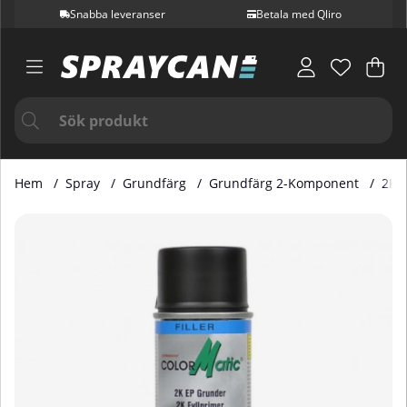
Snabba leveranser
Betala med Qliro
Var
Ant
.
Hem
Spray
Grundfärg
Grundfärg 2-Komponent
2K E
Produktbilder 2K Epoxy Primer Filler Black HG6 200ml