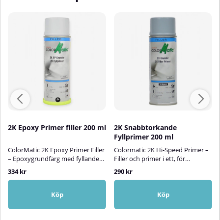
2K Epoxy Primer filler 200 ml
2K Snabbtorkande
Fyllprimer 200 ml
ColorMatic 2K Epoxy Primer Filler
Colormatic 2K Hi-Speed Primer –
– Epoxygrundfärg med fyllande
Filler och primer i ett, för
effekt för metallytorColorMatic
metallunderlagColorMatic 2K Hi-
334 kr
290 kr
2K Epoxy Primer Filler är en
Speed Primer är en
högkvalitativ, tvåkomponents
högpresterande
epoxigrundfärg i grå färg, särskilt
tvåkomponentsprimer i
Köp
Köp
utvecklad för att ge utmärkt
sprayform som kombinerar filler
vidhäftning, korrosionsskydd och
och primer i ett och ger ett