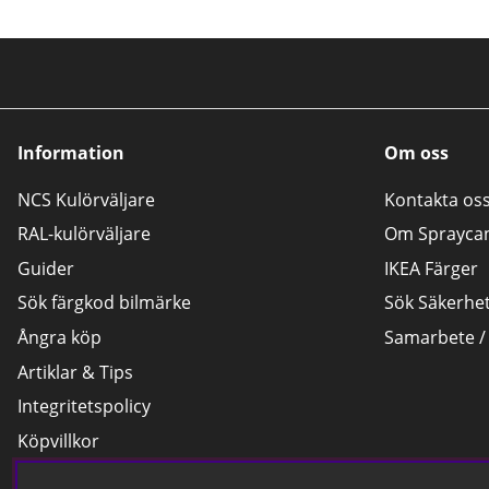
Information
Om oss
NCS Kulörväljare
Kontakta os
RAL-kulörväljare
Om Sprayca
Guider
IKEA Färger
Sök färgkod bilmärke
Sök Säkerhe
Ångra köp
Samarbete /
Artiklar & Tips
Integritetspolicy
Köpvillkor
Byten och reklamationer