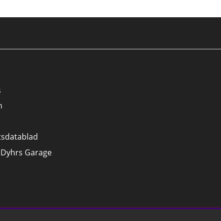
s
n
tsdatablad
 Dyhrs Garage