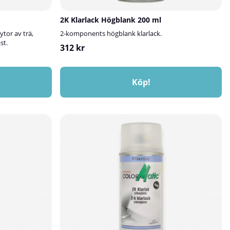
2K Klarlack Högblank 200 ml
tor av trä,
2-komponents högblank klarlack.
st.
312 kr
Köp!