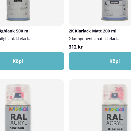
ögblank 500 ml
2K Klarlack Matt 200 ml
gblank klarlack.
2-komponents matt klarlack.
312 kr
Köp!
Köp!