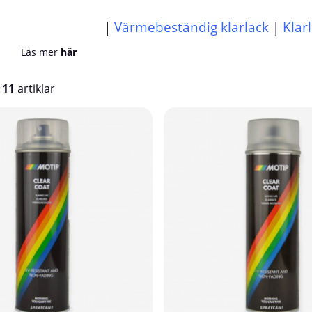
|
Värmebeständig klarlack
|
Klar
Läs mer
här
v
11
artiklar