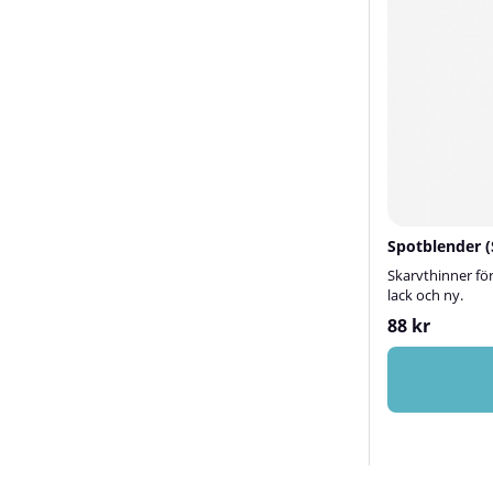
Spotblender (
Skarvthinner fö
lack och ny.
88 kr