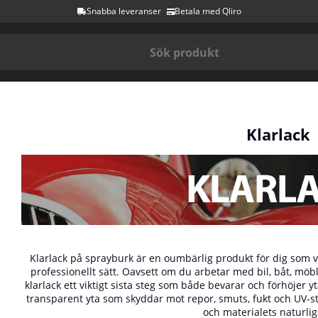
Snabba leveranser
Betala med Qliro
Klarlack
Klarlack på sprayburk är en oumbärlig produkt för dig som vi
professionellt sätt. Oavsett om du arbetar med bil, båt, möbl
klarlack ett viktigt sista steg som både bevarar och förhöjer y
transparent yta som skyddar mot repor, smuts, fukt och UV-s
och materialets naturlig