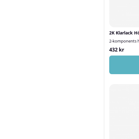
2K Klarlack H
2-komponents hö
432 kr