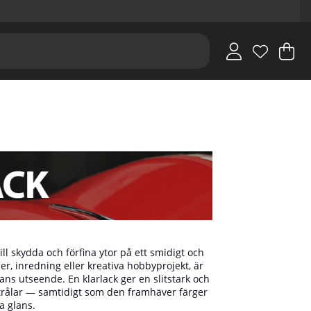
V
An
.
ll skydda och förfina ytor på ett smidigt och
er, inredning eller kreativa hobbyprojekt, är
tans utseende. En klarlack ger en slitstark och
trålar — samtidigt som den framhäver färger
a glans.