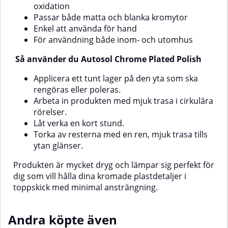
oxidation
som finpolerande rubbing på
rörelser. Torka bort rester med
Passar både matta och blanka kromytor
lack, gelcoat samt vissa mjuka
en ren, torr trasa för att uppnå
och hårda plasterSå använder du
ett skinande resultat.
Enkel att använda för hand
Autosol KromglansSe till att ytan
För användning både inom- och utomhus
är ren, torr och fri från
smuts.Applicera en liten mängd
Så använder du Autosol Chrome Plated Polish
Autosol Metal Polish på en mjuk
trasa eller mikrofiberduk.Polera
Applicera ett tunt lager på den yta som ska
med cirkelrörelser tills du ser en
rengöras eller poleras.
jämn glans.Låt inte medlet torka
Arbeta in produkten med mjuk trasa i cirkulära
in på ytan.Torka av med en ren
och torr trasa tills all polish är
rörelser.
borttagen och ytan glänser.
Låt verka en kort stund.
Torka av resterna med en ren, mjuk trasa tills
ytan glänser.
Produkten är mycket dryg och lämpar sig perfekt för
dig som vill hålla dina kromade plastdetaljer i
toppskick med minimal ansträngning.
Andra köpte även