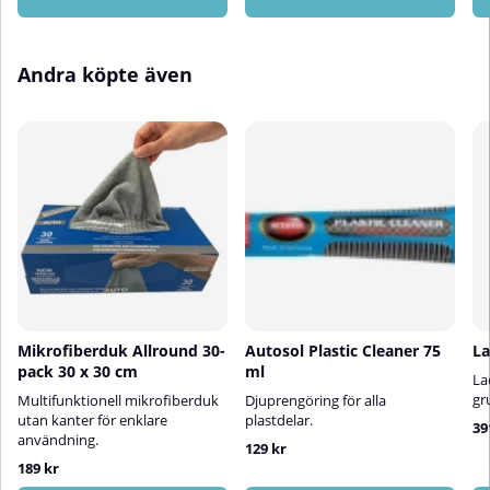
billack, grundfärg +
klarlackPerfekt för stenskott,
repor och små lackskadorPassar
Andra köpte även
både solida och metallic-
lackerTillverkas hos oss på
Spraycan.seKan användas flera
gångerSnabb och enkel
applicering
Mikrofiberduk Allround 30-
Autosol Plastic Cleaner 75
La
pack 30 x 30 cm
ml
La
gr
Multifunktionell mikrofiberduk
Djuprengöring för alla
utan kanter för enklare
plastdelar.
39
användning.
129 kr
189 kr