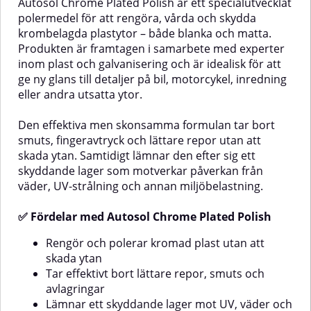
Autosol Chrome Plated Polish är ett specialutvecklat
fläckar, och lämnar samtidigt en
behandling som inte bara
polermedel för att rengöra, vårda och skydda
osynlig skyddande beläggning
återställer glansen, utan även
krombelagda plastytor – både blanka och matta.
som ger långvarig glans. Den
skyddar ytan mot framtida
Produkten är framtagen i samarbete med experter
fungerar utmärkt på metaller
rostangrepp och oxidation.
som krom, koppar, mässing och
Produkten är dryg och enkel att
inom plast och galvanisering och är idealisk för att
tenn – perfekt för allt från fordon
applicera med trasa, vilket gör
ge ny glans till detaljer på bil, motorcykel, inredning
till inredningsdetaljer!✅ Fördelar
den mycket
eller andra utsatta ytor.
med Autosol Metal PolishGer
användarvänlig.Metal Polish
omedelbar och långvarig glansTar
Liquid är även mångsidig och kan
bort oxidation, rost, korrosion
i vissa fall användas på glasfiber,
Den effektiva men skonsamma formulan tar bort
och fläckarSkyddande hinna för
glas samt vissa typer av plast för
smuts, fingeravtryck och lättare repor utan att
längre glanseffektLätt att
att ta bort repor och smuts.✅
skada ytan. Samtidigt lämnar den efter sig ett
använda – kräver ingen
Fördelar med Metal Polish
skyddande lager som motverkar påverkan från
erfarenhetMångsidig produkt
LiquidEffektiv mot oxidering,
väder, UV-strålning och annan miljöbelastning.
med många
repor och beläggningarGer hög
användningsområden✨
glans och skydd mot framtida
denProdukten
AnvändningsområdenAutosol
rostLämplig för krom, nickel och
✅ Fördelar med Autosol Chrome Plated Polish
Kromglans är idealisk för både
andra hårda metallerKan
hem och fordon. Använd den till
användas på glas, glasfiber och
Rengör och polerar kromad plast utan att
exempel på:Bilar, MC och båtar –
vissa plasterEnkel att
skada ytan
kromade detaljer, fälgar, avgasrör
appliceraDryg – en liten mängd
Tar effektivt bort lättare repor, smuts och
m.m.Heminredning – ljusstakar,
räcker långt💡
beslag, kranar, dörrhandtag
AnvändningApplicera en liten
avlagringar
m.m.Metaller som: krom, koppar,
mängd på en mjuk trasa och
Lämnar ett skyddande lager mot UV, väder och
mässing, tennKan även användas
polera ytan med cirklande