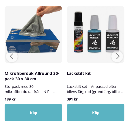
Mikrofiberduk Allround 30-
Lackstift kit
pack 30 x 30 cm
Storpack med 30
Lackstift set – Anpassad efter
mikrofiberdukar från I.N.P –
bilens färgkod (grundfärg, billack
Effektiv och skonsam rengöring
+ klarlack)Med vårt lättanvända
189 kr
391 kr
för hemmet och bilen!I.N.P:s
lackstiftskit får du en mycket god
dispenserbox med 30 ljusgrå
färgmatchning efter bilens unika
mikrofiberdukar är det perfekta
färgkod – komplett med både
Köp
Köp
valet för dig som vill ha praktisk,
grundfärg och klarlack i samma
skonsam och effektiv rengöring.
paket. Perfekt för att fylla i
Dukarna är mjuka mot alla ytor
stenskott, repor och småskador