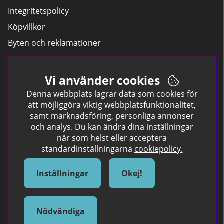
Integritetspolicy
Köpvillkor
Byten och reklamationer
Leverans
Hitta färgkoden på bilen.
Vi använder cookies
Företagskund
Denna webbplats lagrar data som cookies för
att möjliggöra viktig webbplatsfunktionalitet,
samt marknadsföring, personliga annonser
Om oss
och analys. Du kan ändra dina inställningar
när som helst eller acceptera
Kontakta oss
standardinställningarna
cookiepolicy.
Om Spraycan
IKEA Färger
Inställningar
Okej!
Sök Säkerhetsdatablad
Samarbete / Dyhrs Garage
Nödvändiga