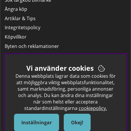
Ångra köp
Artiklar & Tips
Integritetspolicy
Köpvillkor
Byten och reklamationer
Leverans
Hitta färgkoden på bilen.
Vi använder cookies
Företagskund
Denna webbplats lagrar data som cookies för
att möjliggöra viktig webbplatsfunktionalitet,
samt marknadsföring, personliga annonser
Om oss
och analys. Du kan ändra dina inställningar
när som helst eller acceptera
Kontakta oss
standardinställningarna
cookiepolicy.
Om Spraycan
IKEA Färger
Inställningar
Okej!
Sök Säkerhetsdatablad