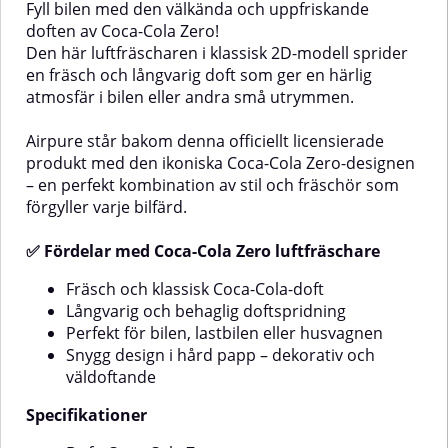
Fyll bilen med den välkända och uppfriskande
lastbilen, husbilen eller andra
luftfräschareFrisk och
doften av Coca-Cola Zero!
mindre utrymmen där du vill
uppiggande citrusdoftLångvarig
Den här luftfräscharen i klassisk 2D-modell sprider
skapa en fräsch atmosfär.✅
doft som håller bilen
Fördelar med Airpure Coca-Cola
fräschPerfekt storlek för bil,
en fräsch och långvarig doft som ger en härlig
LuftfräschareIkonisk och
lastbil eller husvagnKlassisk
atmosfär i bilen eller andra små utrymmen.
autentisk Coca-Cola®-
design i hård
doftLångvarig och jämn
pappSpecifikationerDoft:
Airpure står bakom denna officiellt licensierade
doftspridningGer en fräsch och
SpriteHöjd: 11 cmMaterial: Hård
behaglig luft i bilenVeganvänlig
papp
produkt med den ikoniska Coca-Cola Zero-designen
och tillverkad av miljöanpassade
– en perfekt kombination av stil och fräschör som
materialAnvändningsområdeHäng
förgyller varje bilfärd.
enkelt upp luftfräscharen i bilen,
lastbilen, husbilen eller andra
✅ Fördelar med Coca-Cola Zero luftfräschare
små utrymmen för att njuta av
den klassiska Coca-Cola®-
doften.SpecifikationerFärg:
Fräsch och klassisk Coca-Cola-doft
Klassisk Coca-Cola®-rödDoft:
Långvarig och behaglig doftspridning
Coca-Cola®Material: Hård
Perfekt för bilen, lastbilen eller husvagnen
pappHöjd: ca 11 cm
Snygg design i hård papp – dekorativ och
väldoftande
kpit
Specifikationer
tkonsolAndra