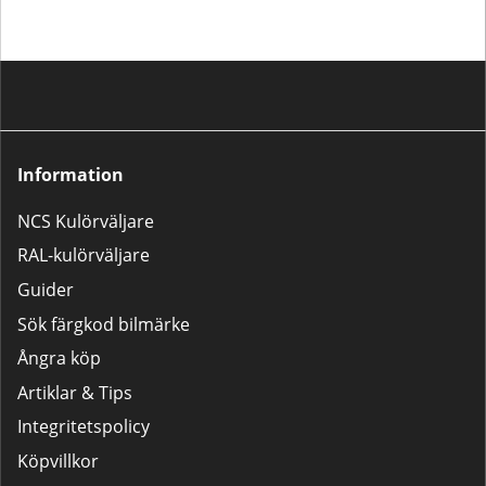
rekommenderar då något av våra
populära 2K-lackpaket:Lilla
Lackpaketet – För mindre
bättringsarbeten som tanklock,
backspeglar m.m.Stora
Lackpaketet – För större
reparationer som dörrar,
kofångare och liknande.
Information
NCS Kulörväljare
RAL-kulörväljare
Guider
Sök färgkod bilmärke
Ångra köp
Artiklar & Tips
Integritetspolicy
Köpvillkor