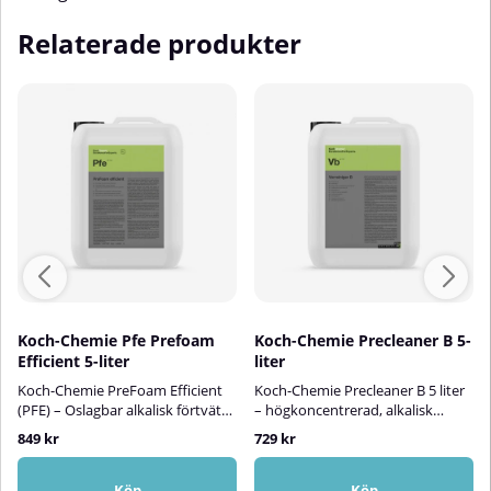
Relaterade produkter
Koch-Chemie Pfe Prefoam
Koch-Chemie Precleaner B 5-
Efficient 5-liter
liter
Koch-Chemie PreFoam Efficient
Koch-Chemie Precleaner B 5 liter
(PFE) – Oslagbar alkalisk förtvätt
– högkoncentrerad, alkalisk
med kraftfull rengöring!Koch-
förtvätt för proffsKoch-Chemie
849 kr
729 kr
Chemie PreFoam Efficient är en
Precleaner B är ett
mycket effektiv alkalisk förtvätt
högkoncentrerat, fosfatfritt och
och insektsborttagare som
starkt alkaliskt förtvättsmedel
Köp
Köp