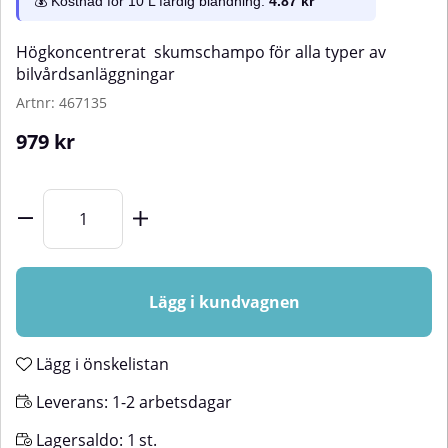
💰 Kostnad för 10 L färdig blandning:
4.87 kr
Högkoncentrerat skumschampo för alla typer av
bilvårdsanläggningar
Artnr:
467135
979
kr
Lägg i kundvagnen
Lägg i önskelistan
Leverans:
1-2 arbetsdagar
Lagersaldo:
1
st.