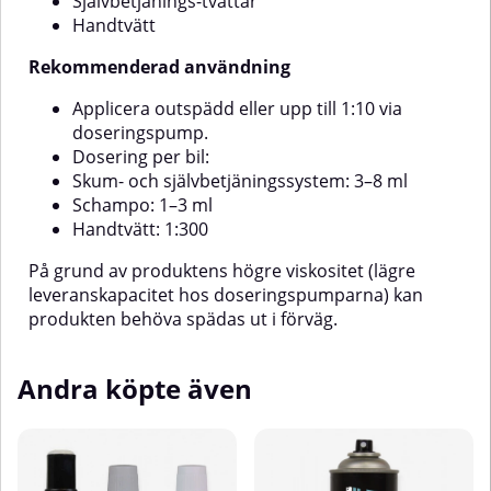
Självbetjänings-tvättar
och säkerhet!
1:10.Högtryckstvätt i
självservice:Späd cirka
Handtvätt
1:300.Applicera över hela ytan, låt
verka en kort stund och skölj
Rekommenderad användning
sedan noggrant med
högtryckstvätt.
Applicera outspädd eller upp till 1:10 via
doseringspump.
Dosering per bil:
Skum- och självbetjäningssystem: 3–8 ml
Schampo: 1–3 ml
Handtvätt: 1:300
På grund av produktens högre viskositet (lägre
leveranskapacitet hos doseringspumparna) kan
produkten behöva spädas ut i förväg.
Andra köpte även