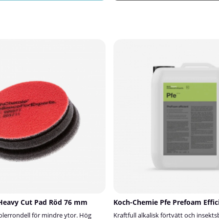
gredienser tränger Top Star djupt in i
hemma, på kontoret eller i andra mil
er det smidigt och skyddar mot
ytor behövs.AnvändningFukta svam
amtidigt som den ger en antistatisk
vatten innan användning och gnugga 
rkar ny smuts. Ytan återfår sitt
den yta som ska rengöras.✅ Fördel
iknande utseende – med en behaglig
MirakelsvampGer glänsande rent res
hela interiören.Koch-Chemie Top Star
med vattenEffektiv även på ojämna 
tad och godkänd av Daimler.✅
svåra fläckar som tusch, skomärken,
vårdar och skyddar plast, vinyl och
kafferingarEnkel och miljövänlig an
alvmatt finishSkyddar mot UV och
kemikalierSpecifikationerStorlek: 10 
 6 månaderFörhindrar sprickbildning
cmMaterial: Melamin
ialet smidigtBehaglig doft och
kel applicering med professionellt
och godkänd av
ingsområdenInstrumentpaneler,
milister och andra
ljer i interiörenSå använder
Applicera ett tunt, jämnt lager med
trasa.Låt torka; torka ev. efter med
r jämn finish.
Heavy Cut Pad Röd 76 mm
Koch-Chemie Pfe Prefoam Effici
errondell för mindre ytor. Hög
Kraftfull alkalisk förtvätt och insekt