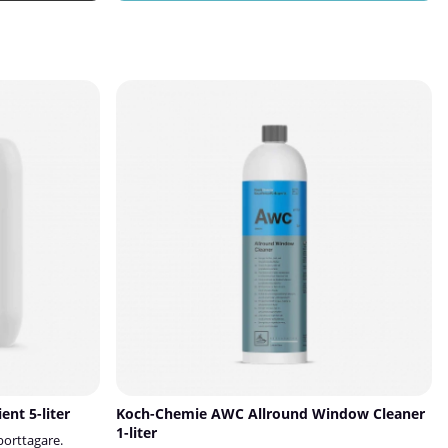
jöer där rena
och hobbydetaljering.Munstycket kan enkelt justeras
pen lätt med
från en koncentrerad nålstråle till en fin spraydimma.
försiktigt på
Detta gör att du kan anpassa spridningen efter
ar med
produkt och användningsområde – från exakt
ultat enbart
applicering på mindre ytor till bredare dimma för
ytorTar bort
större ytor.Det är fullt kompatibelt med Koch-
 te- och
Chemie Base Cylinder Bottle 1L och använder
vändning utan
standardgänga 28/400, vilket gör det kompatibelt
x 6 x 4
med många andra flaskor med samma gängtyp.✅
Fördelar:Medelhög stråle på 1,2 ml per
sprayJusterbart – från nålstråle till fin dimmaPassar
Koch-Chemie Base Cylinder Bottle 1LStandardgänga
28/400Ger jämn och kontrollerad
appliceringSlitstarkt och användarvänligt💡
Tips:Justera munstycket halvvägs för optimal
blandning av precision och bred täckning vid
rengöring av större paneler.
ent 5-liter
Koch-Chemie AWC Allround Window Cleaner
1-liter
sborttagare.