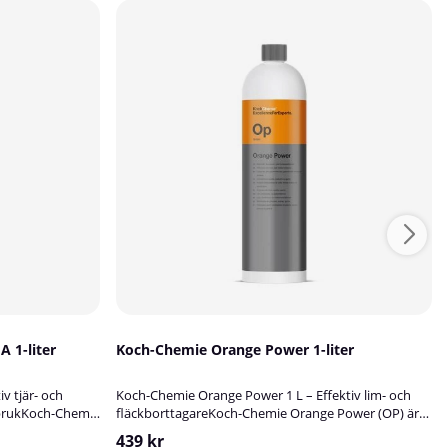
 1-liter
Koch-Chemie Orange Power 1-liter
v tjär- och
Koch-Chemie Orange Power 1 L – Effektiv lim- och
t brukKoch-Chemie
fläckborttagareKoch-Chemie Orange Power (OP) är
en snabblösande och långsamt avdunstande
439 kr