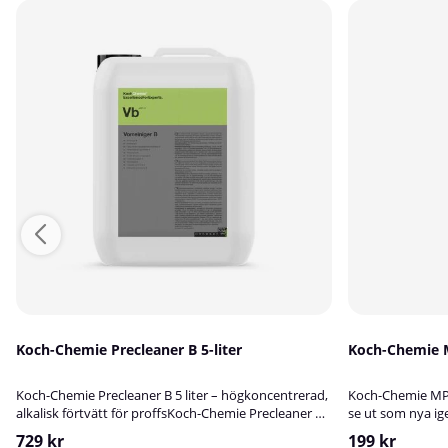
Koch-Chemie Precleaner B 5-liter
Koch-Chemie 
Koch-Chemie Precleaner B 5 liter – högkoncentrerad,
Koch-Chemie MP 
alkalisk förtvätt för proffsKoch-Chemie Precleaner B
se ut som nya i
är ett högkoncentrerat, fosfatfritt och starkt alkaliskt
vattenavvisande
729 kr
199 kr