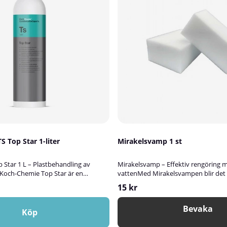
 Top Star 1-liter
Mirakelsvamp 1 st
Star 1 L – Plastbehandling av
Mirakelsvamp – Effektiv rengöring 
Koch-Chemie Top Star är en
vattenMed Mirakelsvampen blir det e
r bilens interiör, speciellt
svåra fläckar utan att använda stark
15 kr
t rengöra, vårda och skydda plast-,
rengöringsmedel. Svampen är med
ytor. Produkten ger en naturlig
fungerar utmärkt även på ojämna yt
Bevaka
och en långvarig skyddseffekt som
bort tuschmärken, skomärken, te- oc
Köp
3–6 månader.Tack vare sina
muggar samt missfärgningar i diskho