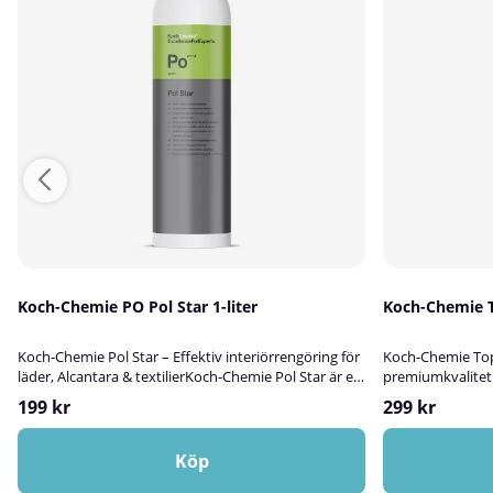
Koch-Chemie PO Pol Star 1-liter
Koch-Chemie TS
Koch-Chemie Pol Star – Effektiv interiörrengöring för
Koch-Chemie Top 
läder, Alcantara & textilierKoch-Chemie Pol Star är ett
premiumkvalitet
neutralt, effektivt och skonsamt rengöringsmedel för
premiumprodukt fö
199 kr
299 kr
bilens interiör. Produkten är speciellt utvecklad för
framtagen för at
att rengöra och skydda känsliga material som läder,
vinyl- och gummi
Alcantara och textilier, utan att lämna vattenmärken
halvmatt finish 
Köp
eller påverka originalimpregneringen.Tack vare sina
varar i upp till 