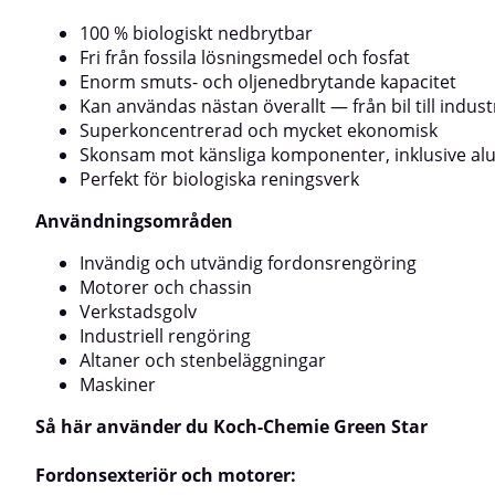
byggmaskinerStålfälgar och alkaliresistenta målade
godkändAnvändn
aluminiumfälgarRekommendationer för
på bilar, arbets
100 % biologiskt nedbrytbar
användningFörrengöring:Späd 1:30 till 1:50 beroende
nyttofordonRek
Fri från fossila lösningsmedel och fosfat
på smutsnivå.Fälgrengöring:Späd 1:3 till
användningApplic
Enorm smuts- och oljenedbrytande kapacitet
1:10.Avvaxning av sampolymerer:Späd 1:5 till
TornadorSpraya e
1:10.Högtryckstvätt i självservice:Späd cirka
eller torr ytaLåt
Kan användas nästan överallt — från bil till indust
1:300.Applicera över hela ytan, låt verka en kort
OBSKontrollera a
Superkoncentrerad och mycket ekonomisk
stund och skölj sedan noggrant med högtryckstvätt.
före användningA
Skonsam mot känsliga komponenter, inklusive a
oönskad
Perfekt för biologiska reningsverk
Användningsområden
Invändig och utvändig fordonsrengöring
Motorer och chassin
Verkstadsgolv
Industriell rengöring
Altaner och stenbeläggningar
Maskiner
Så här använder du Koch-Chemie Green Star
Fordonsexteriör och motorer: