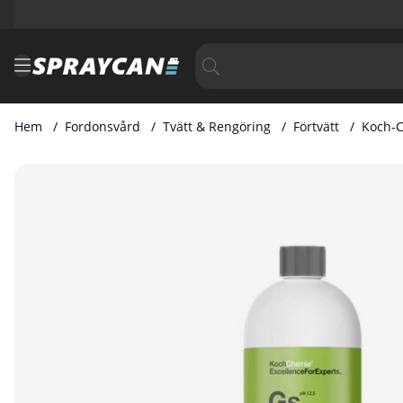
Hem
Fordonsvård
Tvätt & Rengöring
Förtvätt
Koch-C
Produktbilder Koch-Chemie GS Green Star 1-liter