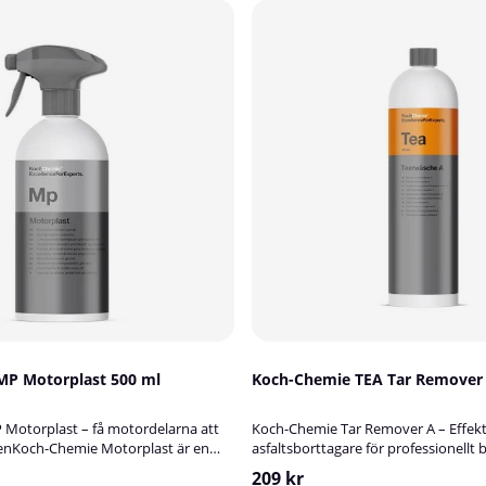
MP Motorplast 500 ml
Koch-Chemie TEA Tar Remover A
Motorplast – få motordelarna att
Koch-Chemie Tar Remover A – Effekti
genKoch-Chemie Motorplast är en
asfaltsborttagare för professionell
 rengörings- och bevaringsprodukt
Tar Remover A är ett kraftfullt,
209 kr