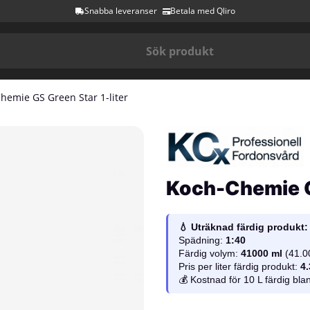
Snabba leveranser
Betala med Qliro
hemie GS Green Star 1-liter
Koch-Chemie GS
💧 Uträknad färdig produkt:
Spädning:
1:40
Färdig volym:
41000 ml
(41.0
Pris per liter färdig produkt:
4.
💰 Kostnad för 10 L färdig bl