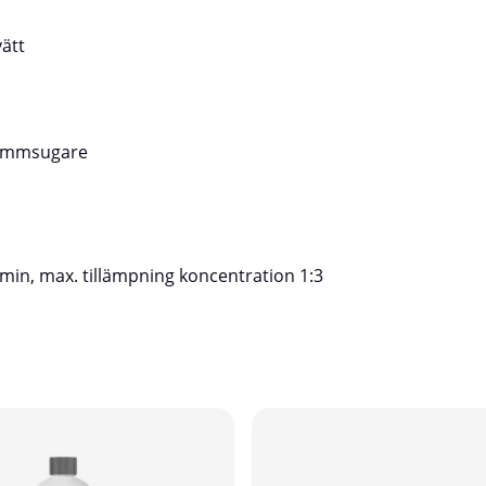
vätt
rdammsugare
in, max. tillämpning koncentration 1:3