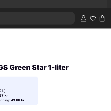
V
An
.
 Green Star 1-liter
0 L)
37 kr
andning:
43.66 kr