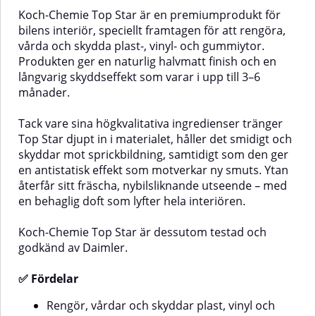
hållbart skydd som varar i flera
den behandlade ytor mot
Koch-Chemie Top Star är en premiumprodukt för
månader. Plast Star är också
blekning och sprödhet som kan
bilens interiör, speciellt framtagen för att rengöra,
utmärkt för dörrtätningar – den
uppstå av solens UV-strålar och
vårda och skydda plast-, vinyl- och gummiytor.
återfettar gummit och förhindrar
väderpåverkan. Autosol Plastic
att det fryser fast under kalla
Cleaner är lätt att applicera och
Produkten ger en naturlig halvmatt finish och en
perioder.✅ Fördelar med Koch-
lika användbar för fordonets
långvarig skyddseffekt som varar i upp till 3–6
Chemie Plast Star Silikonfri
plastdetaljer som för hushålls-
månader.
(PSS)Återställer, skyddar och
och trädgårdsartiklar i plast.✅
bevarar plast- och
Fördelar med Autosol Plastic
gummiytorExtremt UV-tålig –
CleanerEffektiv djuprengöring av
Tack vare sina högkvalitativa ingredienser tränger
motverkar uttorkning och
alla typer av plastGer plastytan
Top Star djupt in i materialet, håller det smidigt och
blekningFörhindrar att
en förnyad glans och fräsch
skyddar mot sprickbildning, samtidigt som den ger
dörrtätningar fryserGer en
färgMotverkar uttorkning och
en antistatisk effekt som motverkar ny smuts. Ytan
naturlig, sidenmatt glans utan
blekningLätt att använda och
återfår sitt fräscha, nybilsliknande utseende – med
silikonLång hållbarhet – skydd i
dryg i
flera månaderBehaglig doft och
användningAnvändningAvlägsna
en behaglig doft som lyfter hela interiören.
enkel appliceringÄven lämplig för
först grov smuts från ytan som
däck och andra
ska behandlas.Applicera Autosol
Koch-Chemie Top Star är dessutom testad och
gummidetaljerGodkänd av
Plastic Cleaner med en mjuk trasa
godkänd av Daimler.
DaimlerAnvändningsområden:För
eller svamp i cirkulära rörelser.Låt
utvändig plast, gummi, däck,
produkten verka i några
dörrtätningar
minuter.Polera sedan ytan med
✅ Fördelar
m.m.Användning:Skaka flaskan
en ren, mjuk trasa tills glansen
väl före användning.Applicera
återkommer.⚠️ OBS! Använd inte
Rengör, vårdar och skyddar plast, vinyl och
jämnt på rena och torra ytor med
på heta ytor. Vid känsliga eller