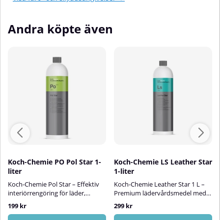
Andra köpte även
Koch-Chemie PO Pol Star 1-
Koch-Chemie LS Leather Star
liter
1-liter
Koch-Chemie Pol Star – Effektiv
Koch-Chemie Leather Star 1 L –
interiörrengöring för läder,
Premium lädervårdsmedel med
Alcantara & textilierKoch-Chemie
naturlig finishKoch-Chemie
199 kr
299 kr
Pol Star är ett neutralt, effektivt
Leather Star är ett
och skonsamt rengöringsmedel
lädervårdsmedel av