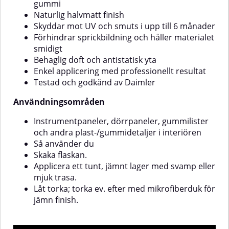
gummi
en svamp eller applikator.Gnid in
finporiga plastytor – testa alltid
Naturlig halvmatt finish
produkten noggrant och låt den
på ett diskret område först.
torka helt.💡 Tips: För en jämn
Skyddar mot UV och smuts i upp till 6 månader
finish på större ytor – använd en
Förhindrar sprickbildning och håller materialet
mjuk mikrofiberduk för att
smidigt
eftertorka överskottet.
Behaglig doft och antistatisk yta
Enkel applicering med professionellt resultat
Testad och godkänd av Daimler
Användningsområden
Instrumentpaneler, dörrpaneler, gummilister
och andra plast-/gummidetaljer i interiören
Så använder du
Skaka flaskan.
Applicera ett tunt, jämnt lager med svamp eller
mjuk trasa.
Låt torka; torka ev. efter med mikrofiberduk för
jämn finish.