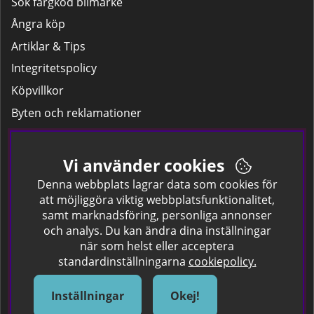
Sök färgkod bilmärke
Ångra köp
Artiklar & Tips
Integritetspolicy
Köpvillkor
Byten och reklamationer
Leverans
Hitta färgkoden på bilen.
Vi använder cookies
Företagskund
Denna webbplats lagrar data som cookies för
att möjliggöra viktig webbplatsfunktionalitet,
samt marknadsföring, personliga annonser
Om oss
och analys. Du kan ändra dina inställningar
när som helst eller acceptera
Kontakta oss
standardinställningarna
cookiepolicy.
Om Spraycan
IKEA Färger
Inställningar
Okej!