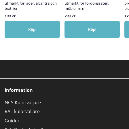
rengöring.Undvik att blöta
HalvglansigLämpligt för: Slätt
utmärkt för läder, alcantra och
utmärkt för fordonssäten,
pr
materialet genomgående –
läder, mocka och perforerat läder
textilier
möbler m m.
bi
särskilt
199 kr
299 kr
17
Alcantara.SpecifikationerTyp:
Neutralt
rengöringsmedelAnvändning:
Köp!
Köp!
InteriörrengöringLämpliga ytor:
Läder, Alcantara, textilier,
plastSpädning: 1:5 – 1:20
beroende på smutsnivå
Information
NCS Kulörväljare
RAL-kulörväljare
Guider