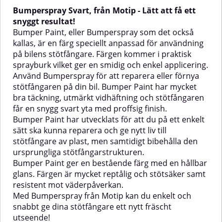
stötfångaren på din bil. Bumper
stötfångaren på din bil. Bumper
Bumperspray Svart, från Motip - Lätt att få ett
Paint har mycket bra täckning,
Paint har mycket god täckning,
utmärkt vidhäftning och
utmärkt vidhäftning och
snyggt resultat!
stötfångaren får en snygg vit yta
stötfångaren får en snygg
Bumper Paint, eller Bumperspray som det också
med proffsig finish.Bumper Paint
mörkgrå yta.Bumper Paint har
kallas, är en färg speciellt anpassad för användning
har utvecklats för att du på ett
utvecklats för att du på ett enkelt
på bilens stötfångare. Färgen kommer i praktisk
enkelt sätt ska kunna reparera
sätt ska kunna reparera och ge
sprayburk vilket ger en smidig och enkel applicering.
och ge nytt liv till stötfångare av
nytt liv till stötfångare av plast,
plast, men samtidigt bibehålla
men samtidigt bibehålla den
Använd Bumperspray för att reparera eller förnya
den ursprungliga
ursprungliga
stötfångaren på din bil. Bumper Paint har mycket
stötfångarstrukturen.Bumper
stötfångarstrukturen.Bumper
bra täckning, utmärkt vidhäftning och stötfångaren
Paint ger en bestående färg med
Paint ger en bestående färg och
får en snygg svart yta med proffsig finish.
en hållbar glans. Färgen är
en hållbar glans. Färgen är
mycket reptålig och stötsäker
mycket reptålig och stötsäker
Bumper Paint har utvecklats för att du på ett enkelt
samt resistent mot
samt resistent mot
sätt ska kunna reparera och ge nytt liv till
väderpåverkan.Med
väderpåverkan.Med
stötfångare av plast, men samtidigt bibehålla den
Bumperspray från Motip kan du
Bumperspray från Motip kan du
ursprungliga stötfångarstrukturen.
enkelt och snabbt ge dina
enkelt och snabbt ge dina
Bumper Paint ger en bestående färg med en hållbar
stötfångare ett nytt fräscht
stötfångare ett nytt fräscht
utseende!✅ Fördelar med
utseende!✅ Fördelar med
glans. Färgen är mycket reptålig och stötsäker samt
Bumper Paint / Bumperspray,
Bumper Paint / Bumperspray,
resistent mot väderpåverkan.
vitUtmärkt täckningHållbar färg
MörkgråUtmärkt täckningHållbar
Med Bumperspray från Motip kan du enkelt och
och glans, vit kulörBehåller
färg och glans, mörkgrå
snabbt ge dina stötfångare ett nytt fräscht
stötfångarens ursprungliga
kulörBehåller stötfångarens
strukturUtmärkt
ursprungliga strukturUtmärkt
utseende!