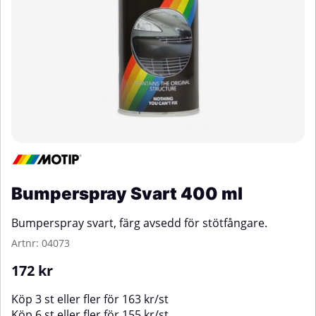
Bumperspray Svart 400 ml
Bumperspray svart, färg avsedd för stötfångare.
Artnr:
04073
172
kr
Köp
3 st
eller fler för
163
kr
/
st
Köp
6 st
eller fler för
155
kr
/
st