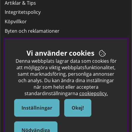
Artiklar & Tips
Integritetspolicy
Köpvillkor
Byten och reklamationer
Leverans
Hitta färgkoden på bilen.
Vi använder cookies
Företagskund
Denna webbplats lagrar data som cookies för
att möjliggöra viktig webbplatsfunktionalitet,
samt marknadsföring, personliga annonser
Om oss
och analys. Du kan ändra dina inställningar
när som helst eller acceptera
Kontakta oss
standardinställningarna
cookiepolicy.
Om Spraycan
IKEA Färger
Inställningar
Okej!
Sök Säkerhetsdatablad
Samarbete / Dyhrs Garage
Nödvändiga