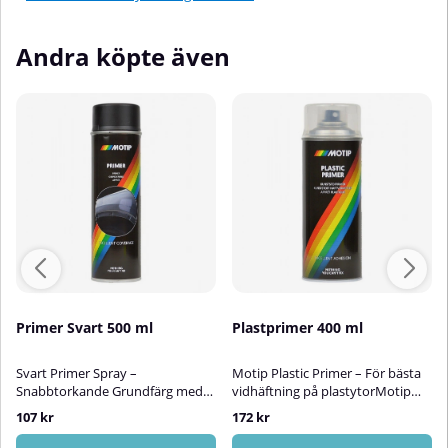
Andra köpte även
Primer Svart 500 ml
Plastprimer 400 ml
Svart Primer Spray –
Motip Plastic Primer – För bästa
Snabbtorkande Grundfärg med
vidhäftning på plastytorMotip
RostskyddEn användarvänlig och
Plastprimer är en transparent
107 kr
172 kr
mångsidig svart primer i
sprayprimer som är särskilt
sprayburk med utmärkt täck- och
utvecklad för att ge optimal