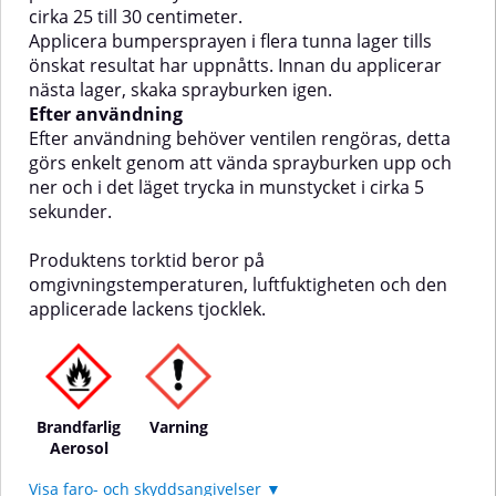
sekunder.Produktens torktid
sekunder.Produktens torktid
cirka 25 till 30 centimeter.
beror på
beror på
Applicera bumpersprayen i flera tunna lager tills
omgivningstemperaturen,
omgivningstemperaturen,
önskat resultat har uppnåtts. Innan du applicerar
luftfuktigheten och den
luftfuktigheten och den
nästa lager, skaka sprayburken igen.
applicerade lackens tjocklek.
applicerade lackens tjocklek.
Efter användning
Efter användning behöver ventilen rengöras, detta
görs enkelt genom att vända sprayburken upp och
ner och i det läget trycka in munstycket i cirka 5
sekunder.
Produktens torktid beror på
omgivningstemperaturen, luftfuktigheten och den
applicerade lackens tjocklek.
Brandfarlig
Varning
Aerosol
Visa faro- och skyddsangivelser ▼