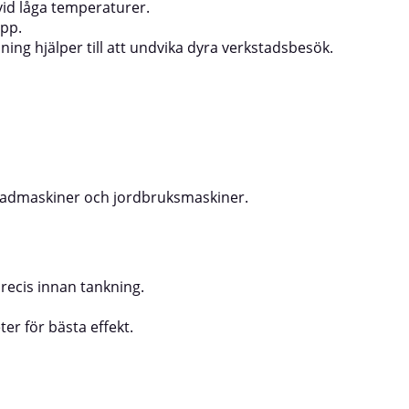
vid låga temperaturer.
äpp.
ng hjälper till att undvika dyra verkstadsbesök.
enadmaskiner och jordbruksmaskiner.
precis innan tankning.
er för bästa effekt.