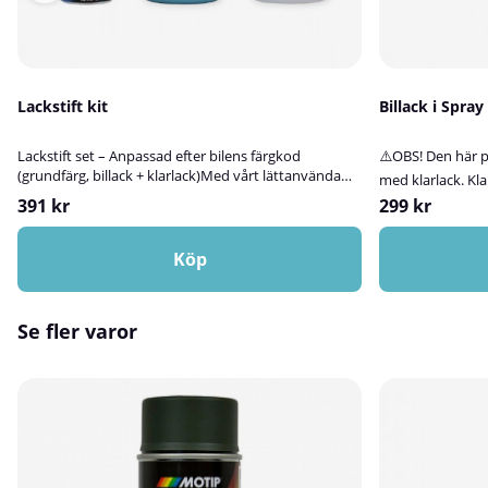
Lackstift kit
Billack i Spra
Lackstift set – Anpassad efter bilens färgkod
⚠️OBS! Den här p
(grundfärg, billack + klarlack)Med vårt lättanvända
med klarlack. Kla
lackstiftskit får du en mycket god färgmatchning
på sprayburk – ba
391 kr
299 kr
efter bilens unika färgkod – komplett med både
kulörerLetar du e
grundfärg och klarlack i samma paket. Perfekt för att
bättringsmåla bi
fylla i stenskott, repor och småskador som annars
Köp
på sprayburk ett
kan lämna lacken oskyddad.Lacken är tillverkad i
grundfärg och 2K
våra egna lokaler och kan användas om och om igen,
tåligt och slitsta
vilket gör den idealisk för både löpande underhåll
billacker från 20
Se fler varor
och punktreparationer. Vår omfattande
framåt.Användni
kulördatabas innehåller recept till i princip alla
för:Bilar, mope
bilmodeller som tillverkats, och vi blandar färgen
metallföremålHår
exakt efter de uppgifter du anger. Om färgen är en
målning)Viktigt
vanlig kulör kan den även finnas färdig på lager för
hårdplast behöver
snabb leverans.Detta kit fungerar lika bra för
plastprimer för a
solida/enfärgade lacker som för metalliclacker, och
du går vidare me
ger ett snyggt resultat som hjälper till att bevara
klarlack.Om prod