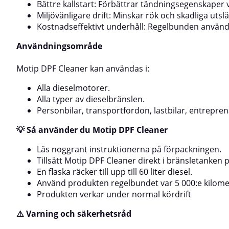
sprayburken har rumstemperaturRekommenderad
Bättre kallstart: Förbättrar tändningsegenskaper 
arbetstemperatur: 10–25 °CSkaka sprayburken
Miljövänligare drift: Minskar rök och skadliga utsl
ordentligt före användningTäck omkringliggande
Kostnadseffektivt underhåll: Regelbunden användni
lackade och plastbelagda ytorApplicera ett jämnt
lager på det område som ska behandlasLåt verka i ca
Användningsområde
10 minuterAvlägsna upplösta rester försiktigt med
spackelspadeVid behov – upprepa behandlingen för
bästa resultatMotip Gasket Remover är ett
Motip DPF Cleaner kan användas i:
oumbärligt hjälpmedel i både bilverkstad och
industri, när du snabbt och säkert behöver ta bort
Alla dieselmotorer.
gamla tätningar utan att skada ytan.
Alla typer av dieselbränslen.
Personbilar, transportfordon, lastbilar, entrepr
💡 Så använder du Motip DPF Cleaner
Läs noggrant instruktionerna på förpackningen.
Tillsätt Motip DPF Cleaner direkt i bränsletanken 
En flaska räcker till upp till 60 liter diesel.
Använd produkten regelbundet var 5 000:e kilomet
Produkten verkar under normal kördrift
⚠️ Varning och säkerhetsråd