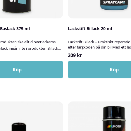
y Baslack 375 ml
Lackstift Billack 20 ml
rodukten ska alltid överlackeras
Lackstift Billack – Praktiskt reparati
efter färgkoden på din bil!Med ett la
rlack ingår inte i produkten.Billack
enkelt laga små lackskador på bilen. V
slack för både metallic- och solida
209 kr
med billack som blandas efter bilens 
fter rätt sprayfärg för att
ger en mycket bra kulörträff och ett
len eller andra fordon? Då är baslack
resultat.Stiften är smidiga att använ
Köp
Köp
 utmärkt val. Tillsammans med
och passar utmärkt för att fylla i st
 högblank klarlack 2k bildar den ett
och andra mindre skador. All färg bl
rkt lackskikt – perfekt för alla typer av
Spraycan, där vi har recept för nästa
00-talet och
bilmodeller.Fyll i uppgifterna om din 
ngsområdenBaslacken lämpar sig
– så blandar vi fram rätt färg åt dig!
der och motorcyklarAndra
var du hittar färgkoden? Läs mer hä
dplast (kräver plastprimer innan
Spraycans lackstiftEnkelt sätt att r
 om underarbeteVid målning på
i lackenSmidig penselflaska som är lä
 du först applicera ett tunt lager
hanteraBlandad efter bilens färgkod
tt säkerställa god vidhäftning innan
bra överensstämmelse med original
d grundfärg, baslack och
alternativ till dyrare verkstadsbesök
ukten – Vad är baslack i sprayform?