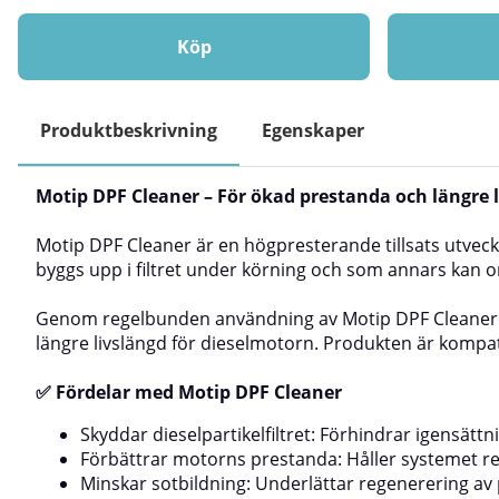
ta bort gamla packningar, limrester och
system. Det är et
tätningsmedel från motorer och maskindelar – utan
startproblem oc
att skada underlaget. Den höga viskositeten och
fukt.Electro Prot
Köp
gelkonsistensen gör den enkel att applicera exakt där
den är också resi
du behöver den.Produkten är perfekt för allt från
samt är pH-neutr
bilreparationer till underhåll av pumpar, växellådor
utmärkt vidhäft
och andra mekaniska enheter. Den är icke-ledande,
Electro Protect
Produktbeskrivning
Egenskaper
icke-frätande och levereras med riktad jetspray och
och vattenavvi
360° ventil för bekväm användning i svåråtkomliga
korrosionsskyddB
utrymmen.✅ FördelarEffektiv upplösning av
svaga syror och
Motip DPF Cleaner – För ökad prestanda och längre 
packningar och tätmedelHög viskositet – stannar där
vidhäftningAnvä
du sprayarLätt gelstruktur för kontrollerad
kretskortsbrytar
appliceringIcke-ledande – säker för elektriska
system (som bör
Motip DPF Cleaner är en högpresterande tillsats utveckl
komponenterIcke-frätande – skonsam mot
Motip Electro Pr
byggs upp i filtret under körning och som annars kan 
underlagRiktad jetspray för precision360° ventil för
Protect, läs nog
användning i alla vinklarAnvändarvänlig och
förpackningen oc
Genom regelbunden användning av Motip DPF Cleaner säker
snabbverkandeTypiska
rumstemperaturB
längre livslängd för dieselmotorn. Produkten är kompati
användningsområdenAnvänd Motip Gasket
till 25°C.Skaka 
Remover för att ta bort gamla packningar och
elektriska insta
tätningsrester
ska behandlas ska
✅ Fördelar med Motip DPF Cleaner
från:CylinderhuvudenVäxellådorAvgasrörVevhusVatten-
fett.Applicera el
och oljepumparSanitetsarmatur (t.ex.
Skyddar dieselpartikelfiltret: Förhindrar igensättn
rörkopplingar)ElmotorerSå använder du Motip
Förbättrar motorns prestanda: Håller systemet ren
Gasket RemoverLäs instruktionerna på
Minskar sotbildning: Underlättar regenerering av pa
förpackningen innan användningSe till att