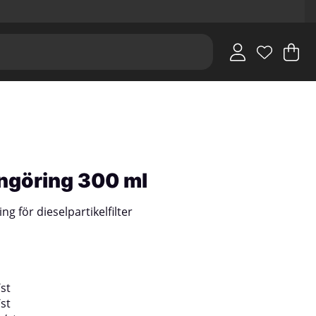
V
An
.
rengöring 300 ml
ng för dieselpartikelfilter
/
st
/
st