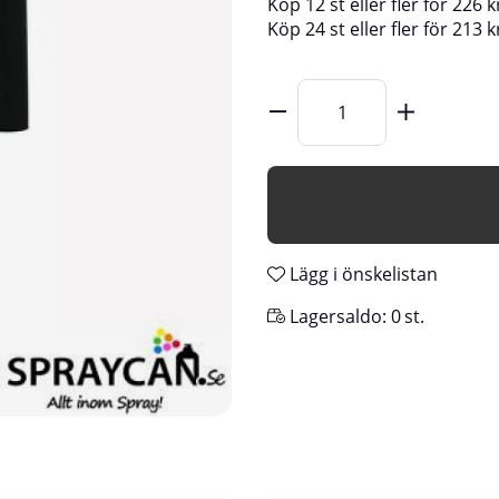
Köp
12 st
eller fler för
226
k
Köp
24 st
eller fler för
213
k
Lägg i önskelistan
Lagersaldo:
0
st.