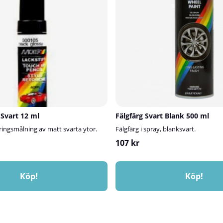
tänka påAlla våra lackstift ska allti
burk innehåller kulören som utgör
klarlack. Det är klarlacken som ger 
ackskiktet. Den skapar dock ingen
och glans. Den kan köpas separat.Bil
å egen hand. Baslacken ger en matt
skick kan påverka kulörmatchninge
rar som ett perfekt underlag för
du använder lackstiftet i vår lackstif
dan ger både glans och skydd.Torktid
g:Låt baslacken torka i minst 60
ler tills ytan är jämnt matt.Klarlack
nom 24 timmar för bästa
tkänslig produkt som bör lagras över
 och kulörerBaslacken blandas efter
ka färgkod för optimal
Du kan även beställa den som RAL-
 hjälp att hitta färgkoden? Läs mer
 Svart 12 ml
Fälgfärg Svart Blank 500 ml
r.✅ FördelarBlandas efter bilens
t färgmatchningFungerar till alla
tringsmålning av matt svarta ytor.
Fälgfärg i spray, blanksvart.
00-talet och framåtEnkel att
107 kr
lsammans med grundfärg och 2K
d och kemikalieresistent ytaKan även
kulörÄr detta rätt produkt för ditt
edan har grundfärg och 2K högblank
Köp!
Köp!
a baslack ett utmärkt val.Saknar du
produkter? Vi rekommenderar då
pulära 2K-lackpaket:Lilla
ör mindre bättringsarbeten som
eglar m.m.Stora Lackpaketet – För