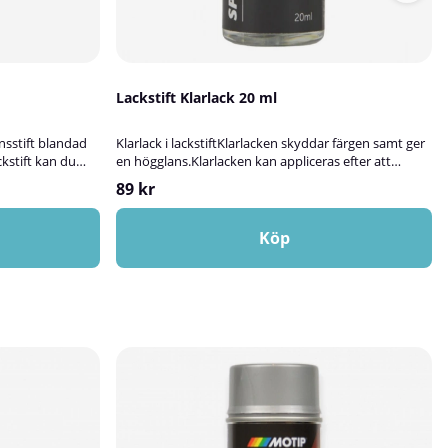
Lackstift Klarlack 20 ml
onsstift blandad
Klarlack i lackstiftKlarlacken skyddar färgen samt ger
ckstift kan du
en högglans.Klarlacken kan appliceras efter att
åra flaskor fylls
tidigare färgskikt torkat ca 60 minuter.Vi
89 kr
färgkod, vilket
rekommenderar att klarlacken torkar minst 24
 snyggt
timmar innan man ev.polerar ihop de fyllda
da flera gånger
lackskadorna med bilens lack.
Köp
enskott, små repor
andas hos oss på
n alla
bil i fälten ovan
 Är du osäker på
r.✅ Fördelar med
eparera småskador
tt att
 för en mycket
kulörenPrisvärt
 Viktigt att