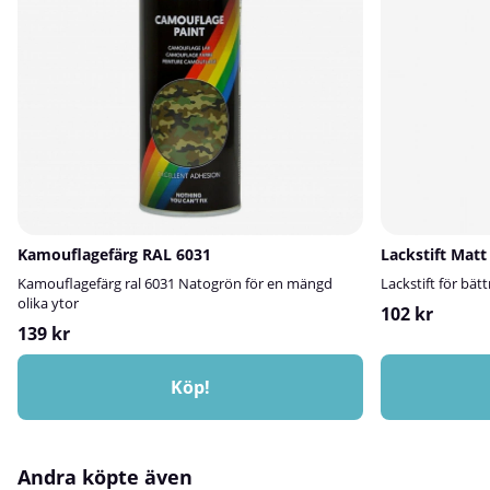
bilens utseende och värde.Stenskott är svåra att
Baslack på spray
undvika – men med rätt lackstift kan du snabbt och
själva färgen i l
enkelt återställa ett proffsigt utseende utan dyra
skyddande yta p
verkstadsbesök.✅ Fördelar:Tillverkas efter bilens
finish som funge
unika färgkodKomplett kit: billack, grundfärg +
klarlack, som se
klarlackPerfekt för stenskott, repor och små
och överlackerin
lackskadorPassar både solida och metallic-
minuter i 20 °C el
lackerTillverkas hos oss på Spraycan.seKan användas
bör appliceras i
flera gångerSnabb och enkel applicering
vidhäftning.fros
4+ graderFärgval
ditt fordons uni
färgmatchning. 
kulör.Behöver du
Kamouflagefärg RAL 6031
Lackstift Matt
om hur du gör hä
färgkod – Utmärk
Kamouflagefärg ral 6031 Natogrön för en mängd
Lackstift för bät
billacker från 20
olika ytor
102 kr
användaGer, til
139 kr
klarlack, en hår
blandas som RAL-
projekt?Om du r
Köp!
klarlack är denn
kompletterande 
något av våra po
Lackpaketet – F
Andra köpte även
tanklock, backsp