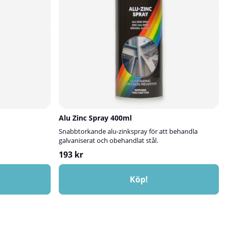
d överlackeras med
lagningen skydd
ens ålder och
n.Läs mer om hur
tsguide!
Alu Zinc Spray 400ml
Snabbtorkande alu-zinkspray
för att behandla
galvaniserat och obehandlat stål.
193 kr
Köp!