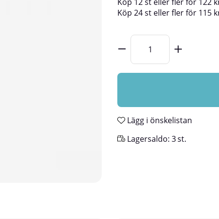
Köp
12 st
eller fler för
122
k
Köp
24 st
eller fler för
115
k
Lägg i önskelistan
Lagersaldo:
3
st.