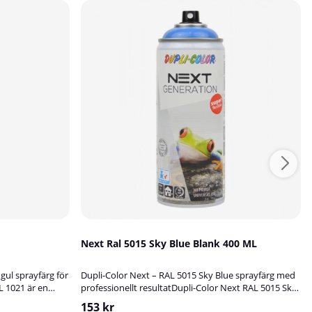
Next Ral 5015 Sky Blue Blank 400 ML
gul sprayfärg för
Dupli-Color Next – RAL 5015 Sky Blue sprayfärg med
 1021 är en
professionellt resultatDupli-Color Next RAL 5015 Sky
aserad på
Blue är en högkvalitativ sprayfärg med en klar,
153 kr