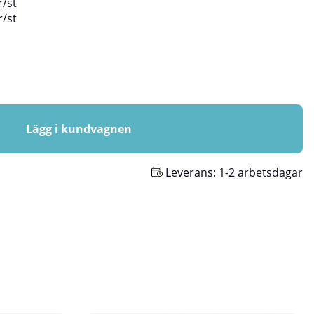
r
/
st
r
/
st
Lägg i kundvagnen
Leverans:
1-2 arbetsdagar