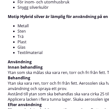
flera tunna lager. Skaka aerosolen igen innan du
behandlas ska var
För inom- och utomhusbruk
applicerar nästa lager.Efter användningEfter
centimeter.Applic
Snygg silverkulör
användning behöver ventilen rengöras. Detta görs
aerosolen igen in
enkelt genom att vända sprayburken upp och ner
användningEfter
Motip Hybrid silver är lämplig för användning på en
och i det läget trycka in munstycket i cirka fem
rengöras. Detta 
sekunder.Produktens torktid beror på
sprayburken upp 
Metall
omgivningstemperaturen, luftfuktigheten och den
munstycket i cir
Sten
applicerade lackens tjocklek.
beror på omgivn
och den applicer
Trä
Plast
Glas
Textilmaterial
Användning
Innan behandling
Ytan som ska målas ska vara ren, torr och fri från fett. 
Behandling
Ytan ska vara ren, torr och fri från fett. Aerosolen sk
användning och spraya ett prov.
Avstånd till ytan som ska behandlas ska vara cirka 25 til
Applicera lacken i flera tunna lager. Skaka aerosolen ig
Efter användning