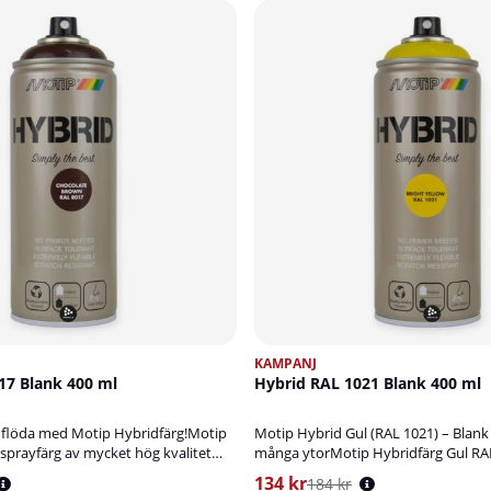
KAMPANJ
17 Blank 400 ml
Hybrid RAL 1021 Blank 400 ml
n flöda med Motip Hybridfärg!Motip
Motip Hybrid Gul (RAL 1021) – Blank 
 sprayfärg av mycket hög kvalitet
många ytorMotip Hybridfärg Gul RAL
 hybridteknologin. Lacken är
sprayfärg av mycket hög kvalitet, b
134 kr
184 kr