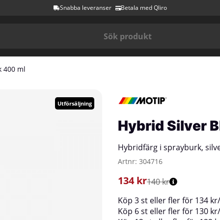
Snabba leveranser
Betala med Qliro
k 400 ml
Utförsäljning
Hybrid Silver 
Hybridfärg i sprayburk, silve
Artnr:
304716
134
kr
140 kr
Köp
3 st
eller fler för
134
kr
Köp
6 st
eller fler för
130
kr