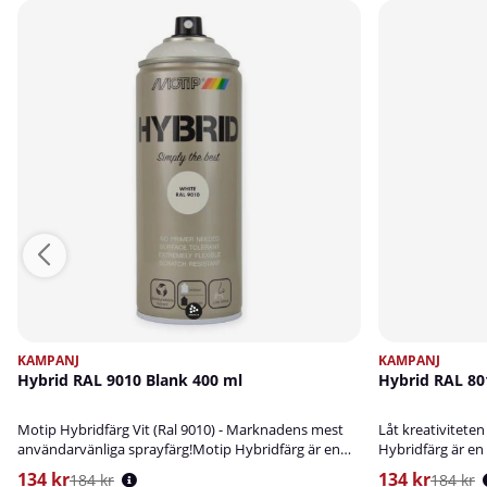
KAMPANJ
KAMPANJ
Hybrid RAL 9010 Blank 400 ml
Hybrid RAL 80
Motip Hybridfärg Vit (Ral 9010) - Marknadens mest
Låt kreativitete
användarvänliga sprayfärg!Motip Hybridfärg är en
Hybridfärg är en
sprayfärg av mycket hög kvalitet med den senaste
med den senaste
134 kr
134 kr
184 kr
184 kr