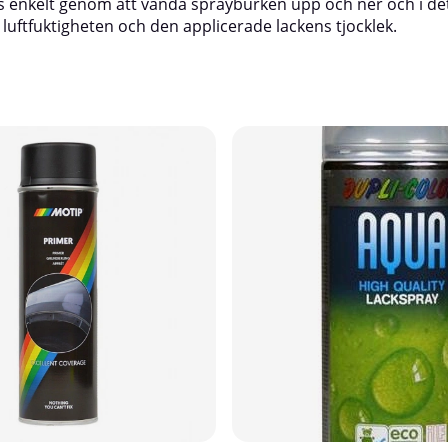
 enkelt genom att vända sprayburken upp och ner och i det 
uftfuktigheten och den applicerade lackens tjocklek.