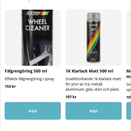
Fälgrengöring 500 ml
1K Klarlack Matt 500 ml
Ma
m
Effektiv fälgrengöring i spray
Snabbtorkande 1k klarlack matt
för ytor av trä, metall,
Sn
153 kr
aluminium, glas, sten och plast.
sp
107 kr
10
Köp!
Köp!