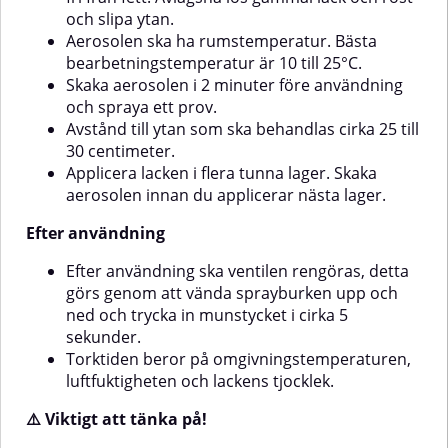
något från kulören som återges
och slipa ytan.
på skärmen
Aerosolen ska ha rumstemperatur. Bästa
bearbetningstemperatur är 10 till 25°C.
Skaka aerosolen i 2 minuter före användning
och spraya ett prov.
Avstånd till ytan som ska behandlas cirka 25 till
30 centimeter.
Applicera lacken i flera tunna lager. Skaka
aerosolen innan du applicerar nästa lager.
Efter användning
Efter användning ska ventilen rengöras, detta
görs genom att vända sprayburken upp och
ned och trycka in munstycket i cirka 5
sekunder.
Torktiden beror på omgivningstemperaturen,
luftfuktigheten och lackens tjocklek.
⚠️
Viktigt att tänka på!