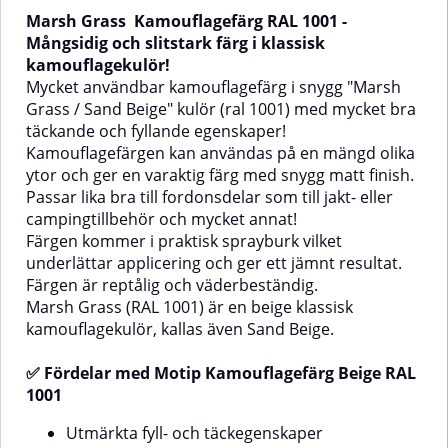
campingtillbehör!Lättanvänd
föratt snygga till fordonsdelar
Marsh Grass
Kamouflagefärg RAL 1001 -
sprayburk vilket underlättar
som till jakt- eller
applicering och ger ett jämt
campingtillbehör och mycket
Mångsidig och slitstark färg i klassisk
resultat. Färgen är reptålig och
annat!Kommer i praktisk
kamouflagekulör!
de
väderbeständig.✅ Fördelar med
sprayburk vilket underlättar
Mycket användbar kamouflagefärg i snygg "Marsh
Motip KamouflagefärgUtmärkta
applicering och ger ett jämnt
Grass / Sand Beige" kulör (ral 1001) med mycket bra
fyll- och täckegenskaperHållbar
resultat. Färgen är reptålig och
täckande och fyllande egenskaper!
färg Repfri och
väderbeständig. Kulören Grey
stötsäkerKorrosionsförebyggandeUtmärkt
olive RAL 6006 ingår i kategorin
Kamouflagefärgen kan användas på en mängd olika
vidhäftningKamouflagefärgen
gröna nyanser.✅ Fördelar med
ytor och ger en varaktig färg med snygg matt finish.
lämpar sig för ytor av:
Motip Kamouflagefärg Grey Olive
Passar lika bra till fordonsdelar som till jakt- eller
TräMetallAluminiumGlasStenTextilOlika
RAL 6006Utmärkta fyll- och
campingtillbehör och mycket annat!
typer av plast.AnvändningFöre
täckegenskaperHållbar färg och
användning, läs noggrant
glansRepfri och
Färgen kommer i praktisk sprayburk vilket
instruktionerna på förpackningen
stötsäkerKorrosionsförebyggandeU
underlättar applicering och ger ett jämnt resultat.
och agera därefter.Ytan som ska
vidhäftningKamouflagefärgen
Färgen är reptålig och väderbeständig.
behandlas ska vara ren, torr och
lämpar sig för ytor
Marsh Grass (RAL 1001) är en beige klassisk
fri från fett. Avlägsna lös gammal
av:MetallTräGlasAluminiumStenTexti
kamouflagekulör, kallas även Sand Beige.
lack och rost och slipa
typer av plast.AnvändningFöre
ytan.Aerosolen ska ha
användning, läs noggrant
rumstemperatur. Bästa
instruktionerna på förpackningen
✅ Fördelar med Motip Kamouflagefärg Beige RAL
bearbetningstemperatur är 10 till
och agera därefter.Ytan som ska
1001
25°C.Skaka aerosolen i 2 minuter
behandlas ska vara ren, torr och
före användning och spraya ett
fri från fett. Avlägsna lös gammal
Utmärkta fyll- och täckegenskaper
prov.Avstånd till ytan som ska
lack och rost och slipa