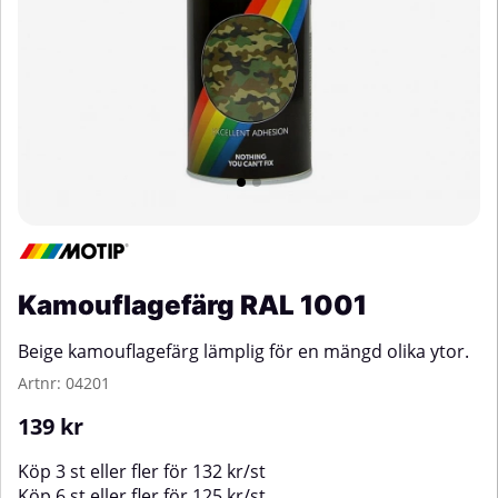
Kamouflagefärg RAL 1001
Beige kamouflagefärg lämplig för en mängd olika ytor.
Artnr:
04201
139
kr
Köp
3 st
eller fler för
132
kr
/
st
Köp
6 st
eller fler för
125
kr
/
st