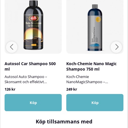
Autosol Car Shampoo 500
Koch-Chemie Nano Magic
ml
Shampoo 750 ml
Autosol Auto Shampoo –
Koch-Chemie
Skonsamt och effektivt
NanoMagicShampoo –
bilschampoAutosol Auto
Oöverträffad kombination av
126 kr
249 kr
Shampoo är ett högkoncentrerat
rengöring och skydd!Koch-
bilschampo som kombinerar
Chemie NanoMagicShampoo är
kraftfull rengöring med
ett högteknologiskt bilschampo
Köp
Köp
skonsamhet mot lacken. Det
som erbjuder det bästa av två
löser effektivt upp smuts, damm,
världar – effektiv rengöring och
trafikfilm och andra föroreningar
långvarigt skydd i ett enda steg.
Köp tillsammans med
– utan att repa lacken eller
Schampot avlägsnar smuts,