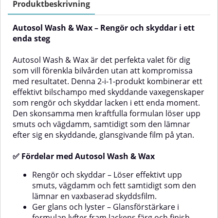
lackerade ytor, plast, glasrutor,
behandlingar: Skonsam mot vax,
Produktbeskrivning
gummitätningar samt krom- och
keramiskt skydd och
metallkomponenter. Det är även
lackförseglingar.Vatten- och
Autosol Wash & Wax – Rengör och skyddar i ett
säkert att använda på
smutsavvisande: Skyddar mot
polykarbonat-strålkastare och
fukt, smuts och UV-
enda steg
bakljus i PMMA/perspex.Så här
strålning.Ekonomiskt: Endast 50
använder du Autosol Auto
ml räcker till en hel biltvätt (10
Autosol Wash & Wax är det perfekta valet för dig
ShampooSkaka flaskan väl före
liter vatten).Lätt att använda:
som vill förenkla bilvården utan att kompromissa
användning.Se till att fordonets
Passar både nybörjare och
yta är sval (använd inte i direkt
erfarna användare.Mångsidigt:
med resultatet. Denna 2-i-1-produkt kombinerar ett
solljus eller på heta ytor).Späd
Kan användas på alla typer av
effektivt bilschampo med skyddande vaxegenskaper
schampot med vatten (dosering
lackerade ytor.💡 Så använder du
som rengör och skyddar lacken i ett enda moment.
enligt anvisning) och skumma
Koch-Chemie
Den skonsamma men kraftfulla formulan löser upp
upp lösningen.Applicera med en
NanoMagicShampooBlanda cirka
smuts och vägdamm, samtidigt som den lämnar
tvätthandske eller mjuk svamp
50 ml schampo (5 kapsyler) i 10
över hela fordonet.Spola av
liter varmt vatten.Tvätta
efter sig en skyddande, glansgivande film på ytan.
noggrant med rent vatten innan
fordonet med en mjuk svamp
schampot torkar in.
eller tv-handske.Skölj av med en
✅ Fördelar med Autosol Wash & Wax
mjuk vattenstråle för att undvika
kalkfläckar.Torka ytan med en
Rengör och skyddar – Löser effektivt upp
ren mikrofiberduk för att få
smuts, vägdamm och fett samtidigt som den
maximal glans.För extra glans
och enklare torkning – använd
lämnar en vaxbaserad skyddsfilm.
Koch-Chemie AllroundQuickShine
Ger glans och lyster – Glansförstärkare i
efteråt.
formulan lyfter fram lackens färg och finish.