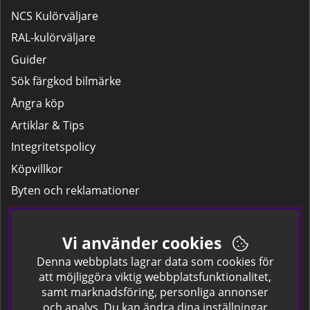
NCS Kulörväljare
RAL-kulörväljare
Guider
Sök färgkod bilmärke
Ångra köp
Artiklar & Tips
Integritetspolicy
Köpvillkor
Byten och reklamationer
Leverans
Hitta färgkoden på bilen.
Vi använder cookies
Företagskund
Denna webbplats lagrar data som cookies för
att möjliggöra viktig webbplatsfunktionalitet,
samt marknadsföring, personliga annonser
Om oss
och analys. Du kan ändra dina inställningar