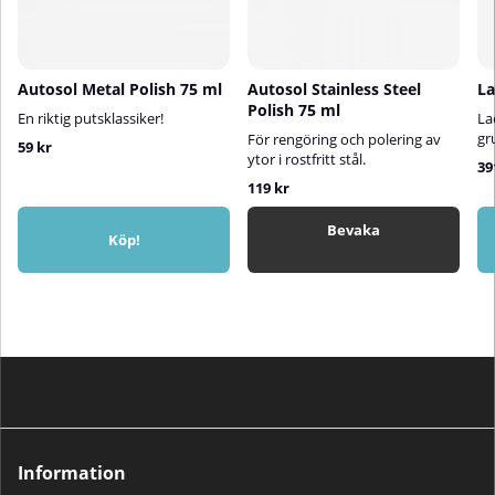
Autosol Metal Polish 75 ml
Autosol Stainless Steel
La
Polish 75 ml
En riktig putsklassiker!
La
gr
För rengöring och polering av
59 kr
ytor i rostfritt stål.
39
119 kr
Bevaka
Köp!
Information