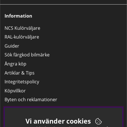
Information
NCS Kulörväljare
RAL-kulörväljare
Guider
Sök färgkod bilmärke
Ångra köp
Artiklar & Tips
Integritetspolicy
Köpvillkor
Byten och reklamationer
Leverans
Hitta färgkoden på bilen.
Vi använder cookies
Företagskund