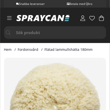
Snabba leveranser
Betala med Qliro
Var
Ant
.
Hem
Fordonsvård
Flätad lammullshätta 180mm
Produktbilder Flätad lammullshätta 180mm