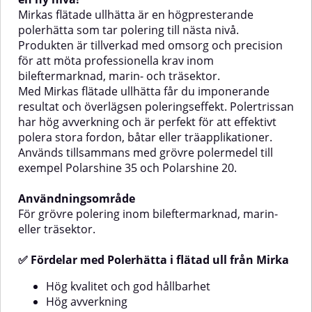
att effektivt polera stora fordon,
bättre kontroll och en
Mirkas flätade ullhätta är en högpresterande
båtar eller träapplikationer.
skonsammare poleringsprocess.
polerhätta som tar polering till nästa nivå.
Används tillsammans med grövre
Hättan ger en jämn polerbild och
Produkten är tillverkad med omsorg och precision
polermedel till exempel
fungerar optimalt tillsammans
för att möta professionella krav inom
Polarshine 35 och Polarshine
med grova polermedel. Car F.I.T-
20.✅ Fördelar med Polerhätta i
hättan är dessutom slitstark,
bileftermarknad, marin- och träsektor.
flätad ull från MirkaHög kvalitet
formstabil och enkel att arbeta
Med Mirkas flätade ullhätta får du imponerande
och god hållbarhetHög
med – perfekt för både proffs och
resultat och överlägsen poleringseffekt. Polertrissan
avverkningTar bort oxidering och
bilvårdsentusiaster.✅ Fördelar
har hög avverkning och är perfekt för att effektivt
slipreporPerfekt för grövre
med Lammullshätta 150 mm Car
polering inom bileftermarknad,
F.I.TKraftfull avverkning vid
polera stora fordon, båtar eller träapplikationer.
marinindustri samt inom
grovpoleringNaturlig lammull ger
Används tillsammans med grövre polermedel till
träsektorn.AnvändningsområdeFör
effektiv polering och god
exempel
Polarshine 35
och
Polarshine 20
.
grövre polering inom
värmekontrollTar effektivt bort
bileftermarknad, marin- eller
sliprepor, oxidering och djupare
Användningsområde
träsektor.Antal per paketx1
lackdefekterSkapar en stabil,
styckOBS! Lammullshättan har
jämn polerbildSnabb, effektiv och
För grövre polering inom bileftermarknad, marin-
en innerdiameter på 135 mm.
arbetsbesparandeAnvändningsområ
eller träsektor.
Följande underlagsplatta passar:
av lackBorttagning av
Gummiskiva 135mm
slipreporOxidationsborttagningRep
✅ Fördelar med Polerhätta i flätad ull från Mirka
och större
lackdefekterFörberedande steg
Hög kvalitet och god hållbarhet
inför finpolering
Hög avverkning