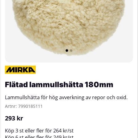
Flätad lammullshätta 180mm
Lammullshätta för hög avverkning av repor och oxid.
Artnr:
7990185111
293
kr
Köp
3 st
eller fler för
264
kr
/
st
Köp
6 st
eller fler för
249
kr
/
st