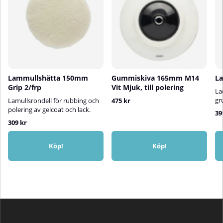
Lammullshätta 150mm
Gummiskiva 165mm M14
La
Grip 2/frp
Vit Mjuk, till polering
La
gr
Lamullsrondell för rubbing och
475 kr
polering av gelcoat och lack.
39
309 kr
Köp!
Köp!