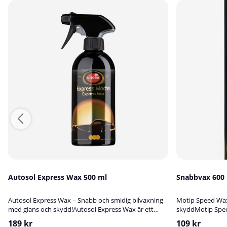
Autosol Express Wax 500 ml
Snabbvax 600
Autosol Express Wax – Snabb och smidig bilvaxning
Motip Speed Wax
med glans och skydd!Autosol Express Wax är ett
skyddMotip Speed
snabbverkande och lättanvänt flytande vax som ger
snabbvax som ge
189 kr
109 kr