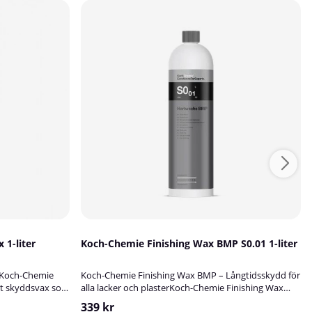
1-liter
Koch-Chemie Finishing Wax BMP S0.01 1-liter
LKoch-Chemie
Koch-Chemie Finishing Wax BMP – Långtidsskydd för
kt skyddsvax som
alla lacker och plasterKoch-Chemie Finishing Wax
nning och
BMP är ett premium vaxbaserat långtidskydd som
339 kr