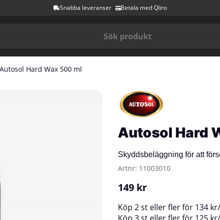
Snabba leveranser
Betala med Qliro
Autosol Hard Wax 500 ml
Autosol Hard 
Skyddsbeläggning för att förs
Artnr:
11003010
149
kr
Köp
2 st
eller fler för
134
kr
Köp
3 st
eller fler för
125
kr