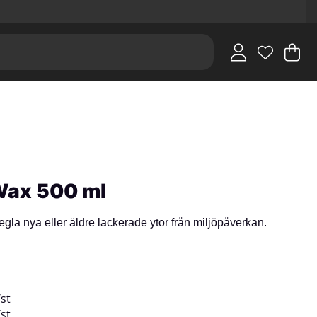
V
An
.
Wax 500 ml
egla nya eller äldre lackerade ytor från miljöpåverkan.
/
st
/
st