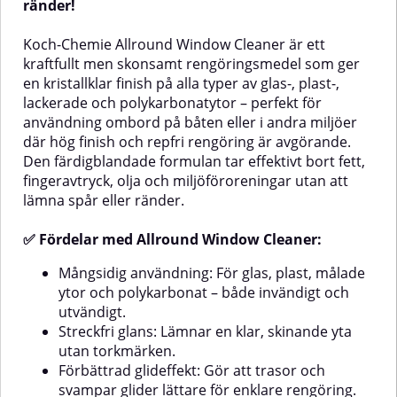
ränder!
fördäck eller akterspeglar uppnår
produkten skonsam mot bland
du snabbt resultat – utan lång
annat anodiserad aluminium och
Koch-Chemie Allround Window Cleaner är ett
väntetid.Produkten är effektiv
andra metallytor – perfekt för
kraftfullt men skonsamt rengöringsmedel som ger
mot olika typer av smuts,
både regelbundet underhåll och
inklusive alger, rost, sot och
djuprengöring efter säsongen!✅
en kristallklar finish på alla typer av glas-, plast-,
fläckar i avgasområdet. För
Fördelar med Koch-Chemie
lackerade och polykarbonatytor – perfekt för
långvarigt resultat
Marine Multi CleanerMångsidig
användning ombord på båten eller i andra miljöer
rekommenderas att polera och
användning – Lämplig för alla
där hög finish och repfri rengöring är avgörande.
försegla gelcoatyta efter
ytor både in- och utvändigtHög
rengöring för att förhindra snabb
rengöringskraft – Löser upp
Den färdigblandade formulan tar effektivt bort fett,
återkommande gulning.✅
smuts, salt, olja och fett
fingeravtryck, olja och miljöföroreningar utan att
Fördelar med Koch-Chemie No
effektivtSkonsam mot material –
lämna spår eller ränder.
Yellow CleanerEffektiv
Fri från fosfater och
borttagning av gul missfärgning
lösningsmedelKorrosionsskydd –
✅ Fördelar med Allround Window Cleaner:
Gelcoat,
från gelcoat, plast och målade
Innehåller inhibitorer för
ytorLätt att använda – pensla
anodiserad aluminium och
eller svampa på, låt verka och
känsliga metallerLätt att använda
Mångsidig användning: För glas, plast, målade
sköljFungerar även mot alger,
– Spädes efter behov och
ytor och polykarbonat – både invändigt och
rost och sotfläckarGer snabbt
appliceras enkelt med svamp
utvändigt.
synliga
eller borste💡 Tips för
Streckfri glans: Lämnar en klar, skinande yta
resultatAnvändningsområdenGelcoat,
användningAnvänd 1:50
utan torkmärken.
färg och plastytorPerfekt för
utspädning för lättare rengöring
skrov, vattenlinje, fördäck,
(t.ex. interiör, glas,
Förbättrad glideffekt: Gör att trasor och
avgasutsläpp och akterspegelSå
gelcoat)Använd 1:10 vid kraftig
svampar glider lättare för enklare rengöring.