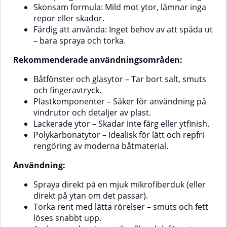
använder du Koch-Chemie No
smuts (t.ex. däck, motorrum,
Skonsam formula: Mild mot ytor, lämnar inga
Yellow CleanerOutspädd
skrov)Skrubba lätt för bästa
repor eller skador.
användning: Vid kraftig
resultat och skölj alltid noggrant
missfärgningSpäd 1:4 med
efter
Färdig att använda: Inget behov av att späda ut
vatten: Vid lättare
användningAnvändningsområden:S
– bara spraya och torka.
missfärgningApplicering: Använd
och däckInredning, dynor och
en svamp eller förtvättborste och
textilytorRostfria och
Rekommenderade användningsområden:
stryk på ytanVerkningstid: Låt
anodiserade metallytorPlast- och
verka kort – skölj sedan noggrant
gelcoatytorSå använder du Koch-
Båtfönster och glasytor – Tar bort salt, smuts
med vattenEftervård: Använd
Chemie Marine Multi
och fingeravtryck.
gärna ett pH-neutralt schampo
Cleaner:Späd med vatten
Plastkomponenter – Säker för användning på
för att avsluta rengöringenSkydd:
beroende på nedsmutsningens
Polera och försegla för att minska
gradApplicera med borste, svamp
vindrutor och detaljer av plast.
risk för återkommande gulning⚠️
eller dukLåt verka i några
Lackerade ytor – Skadar inte färg eller ytfinish.
minuterSkrubba vid behovSkölj
Varningar / Tänk påEj för
Polykarbonatytor – Idealisk för lätt och repfri
eller torka av med fuktig trasa⚠️
galvaniserade ytor eller äkta
rengöring av moderna båtmaterial.
träEndast för tvättbara ytorLåt
Varningar / Tänk på:Använd ej på
inte produkten torka inAnvänd
varma ytor eller i direkt
Användning:
inte på heta ytorTesta alltid på en
solljusTesta alltid produkten på
liten yta först för att säkerställa
en liten yta förstFörvaras skyddat
Spraya direkt på en mjuk mikrofiberduk (eller
kompatibilitet
från frost och stark värme
direkt på ytan om det passar).
Torka rent med lätta rörelser – smuts och fett
löses snabbt upp.