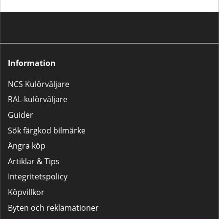
rekommenderar då något av våra
populära 2K-lackpaket:Lilla
Lackpaketet – För mindre
bättringsarbeten som tanklock,
backspeglar m.m.Stora
Lackpaketet – För större
reparationer som dörrar,
Information
kofångare och liknande.
NCS Kulörväljare
RAL-kulörväljare
Guider
Sök färgkod bilmärke
Ångra köp
Artiklar & Tips
Integritetspolicy
Köpvillkor
Byten och reklamationer